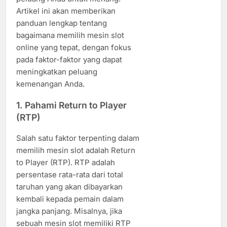
Artikel ini akan memberikan
panduan lengkap tentang
bagaimana memilih mesin slot
online yang tepat, dengan fokus
pada faktor-faktor yang dapat
meningkatkan peluang
kemenangan Anda.
1.
Pahami Return to Player
(RTP)
Salah satu faktor terpenting dalam
memilih mesin slot adalah Return
to Player (RTP). RTP adalah
persentase rata-rata dari total
taruhan yang akan dibayarkan
kembali kepada pemain dalam
jangka panjang. Misalnya, jika
sebuah mesin slot memiliki RTP