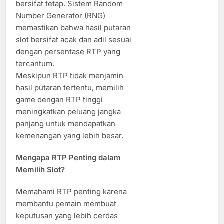
bersifat tetap. Sistem Random
Number Generator (RNG)
memastikan bahwa hasil putaran
slot bersifat acak dan adil sesuai
dengan persentase RTP yang
tercantum.
Meskipun RTP tidak menjamin
hasil putaran tertentu, memilih
game dengan RTP tinggi
meningkatkan peluang jangka
panjang untuk mendapatkan
kemenangan yang lebih besar.
Mengapa RTP Penting dalam
Memilih Slot?
Memahami RTP penting karena
membantu pemain membuat
keputusan yang lebih cerdas