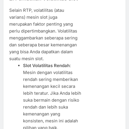
Selain RTP, volatilitas (atau
varians) mesin slot juga
merupakan faktor penting yang
perlu dipertimbangkan. Volatilitas
menggambarkan seberapa sering
dan seberapa besar kemenangan
yang bisa Anda dapatkan dalam
suatu mesin slot.
Slot Volatilitas Rendah
:
Mesin dengan volatilitas
rendah sering memberikan
kemenangan kecil secara
lebih teratur. Jika Anda lebih
suka bermain dengan risiko
rendah dan lebih suka
kemenangan yang
konsisten, mesin ini adalah
pilihan yang baik.