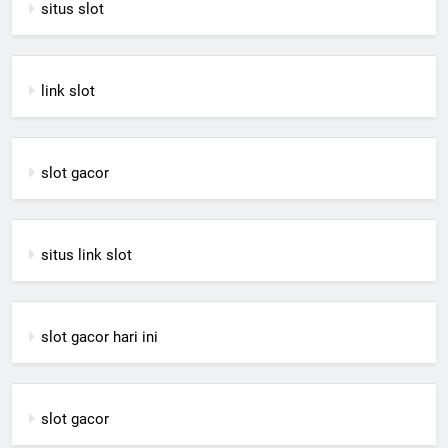
situs slot
link slot
slot gacor
situs link slot
slot gacor hari ini
slot gacor