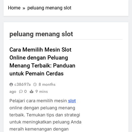
Home
peluang menang slot
peluang menang slot
Cara Memilih Mesin Slot
Online dengan Peluang
Menang Terbaik: Panduan
untuk Pemain Cerdas
c38697a
8 months
ago
0
9 mins
Pelajari cara memilih mesin
slot
online dengan peluang menang
terbaik. Temukan tips dan strategi
untuk meningkatkan peluang Anda
meraih kemenangan dengan