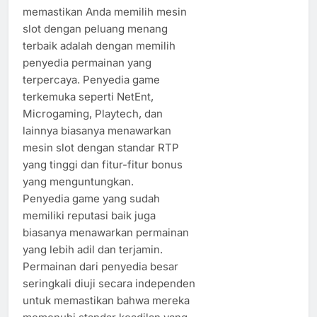
memastikan Anda memilih mesin
slot dengan peluang menang
terbaik adalah dengan memilih
penyedia permainan yang
terpercaya. Penyedia game
terkemuka seperti NetEnt,
Microgaming, Playtech, dan
lainnya biasanya menawarkan
mesin slot dengan standar RTP
yang tinggi dan fitur-fitur bonus
yang menguntungkan.
Penyedia game yang sudah
memiliki reputasi baik juga
biasanya menawarkan permainan
yang lebih adil dan terjamin.
Permainan dari penyedia besar
seringkali diuji secara independen
untuk memastikan bahwa mereka