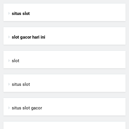
situs slot
slot gacor hari ini
slot
situs slot
situs slot gacor