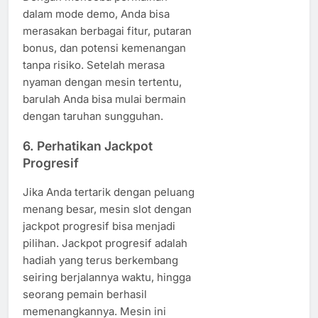
dalam mode demo, Anda bisa
merasakan berbagai fitur, putaran
bonus, dan potensi kemenangan
tanpa risiko. Setelah merasa
nyaman dengan mesin tertentu,
barulah Anda bisa mulai bermain
dengan taruhan sungguhan.
6.
Perhatikan Jackpot
Progresif
Jika Anda tertarik dengan peluang
menang besar, mesin slot dengan
jackpot progresif bisa menjadi
pilihan. Jackpot progresif adalah
hadiah yang terus berkembang
seiring berjalannya waktu, hingga
seorang pemain berhasil
memenangkannya. Mesin ini