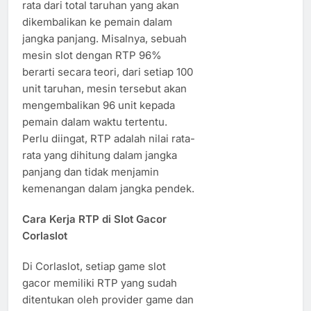
rata dari total taruhan yang akan
dikembalikan ke pemain dalam
jangka panjang. Misalnya, sebuah
mesin slot dengan RTP 96%
berarti secara teori, dari setiap 100
unit taruhan, mesin tersebut akan
mengembalikan 96 unit kepada
pemain dalam waktu tertentu.
Perlu diingat, RTP adalah nilai rata-
rata yang dihitung dalam jangka
panjang dan tidak menjamin
kemenangan dalam jangka pendek.
Cara Kerja RTP di Slot Gacor
Corlaslot
Di Corlaslot, setiap game slot
gacor memiliki RTP yang sudah
ditentukan oleh provider game dan