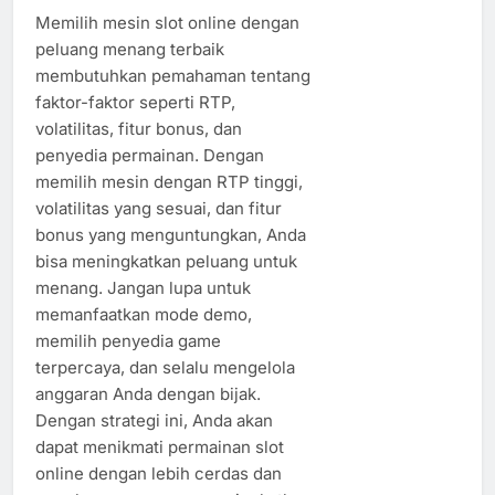
Memilih mesin slot online dengan
peluang menang terbaik
membutuhkan pemahaman tentang
faktor-faktor seperti RTP,
volatilitas, fitur bonus, dan
penyedia permainan. Dengan
memilih mesin dengan RTP tinggi,
volatilitas yang sesuai, dan fitur
bonus yang menguntungkan, Anda
bisa meningkatkan peluang untuk
menang. Jangan lupa untuk
memanfaatkan mode demo,
memilih penyedia game
terpercaya, dan selalu mengelola
anggaran Anda dengan bijak.
Dengan strategi ini, Anda akan
dapat menikmati permainan slot
online dengan lebih cerdas dan