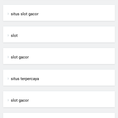
situs slot gacor
slot
slot gacor
situs terpercaya
slot gacor