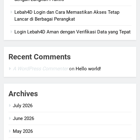
Lebah4D Login dan Cara Memastikan Akses Tetap
Lancar di Berbagai Perangkat
Login Lebah4D Aman dengan Verifikasi Data yang Tepat
Recent Comments
A WordPress Commenter
on
Hello world!
Archives
July 2026
June 2026
May 2026