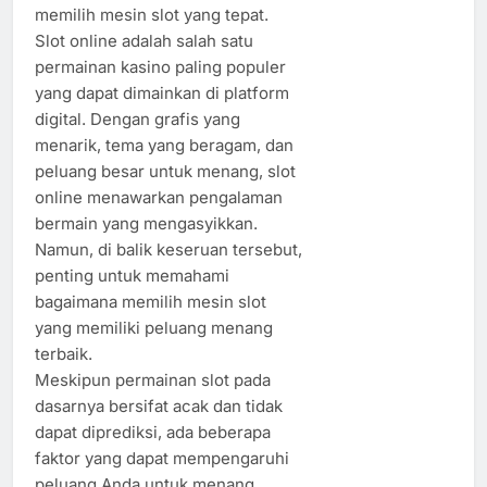
memilih mesin slot yang tepat.
Slot online adalah salah satu
permainan kasino paling populer
yang dapat dimainkan di platform
digital. Dengan grafis yang
menarik, tema yang beragam, dan
peluang besar untuk menang, slot
online menawarkan pengalaman
bermain yang mengasyikkan.
Namun, di balik keseruan tersebut,
penting untuk memahami
bagaimana memilih mesin slot
yang memiliki peluang menang
terbaik.
Meskipun permainan slot pada
dasarnya bersifat acak dan tidak
dapat diprediksi, ada beberapa
faktor yang dapat mempengaruhi
peluang Anda untuk menang.