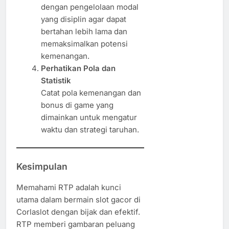
dengan pengelolaan modal
yang disiplin agar dapat
bertahan lebih lama dan
memaksimalkan potensi
kemenangan.
Perhatikan Pola dan
Statistik
Catat pola kemenangan dan
bonus di game yang
dimainkan untuk mengatur
waktu dan strategi taruhan.
Kesimpulan
Memahami RTP adalah kunci
utama dalam bermain slot gacor di
Corlaslot dengan bijak dan efektif.
RTP memberi gambaran peluang