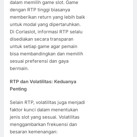
dalam memilih game slot. Game
dengan RTP tinggi biasanya
memberikan return yang lebih baik
untuk modal yang dipertaruhkan.
Di Corlaslot, informasi RTP selalu
disediakan secara transparan
untuk setiap game agar pemain
bisa membandingkan dan memilih
sesuai preferensi dan gaya
bermain.
RTP dan Volatilitas: Keduanya
Penting
Selain RTP, volatilitas juga menjadi
faktor kunci dalam menentukan
jenis slot yang sesuai. Volatilitas
menggambarkan frekuensi dan
besaran kemenangan: