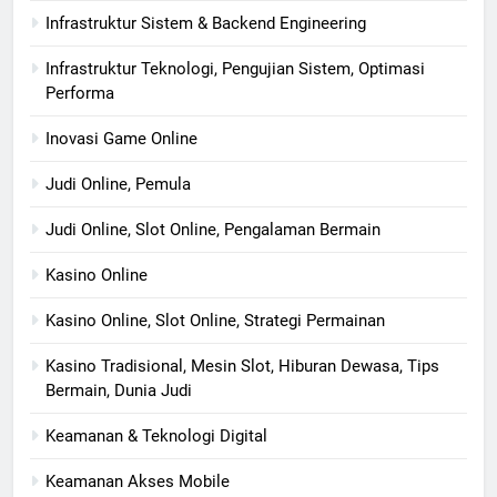
Infrastruktur Sistem & Backend Engineering
Infrastruktur Teknologi, Pengujian Sistem, Optimasi
Performa
Inovasi Game Online
Judi Online, Pemula
Judi Online, Slot Online, Pengalaman Bermain
Kasino Online
Kasino Online, Slot Online, Strategi Permainan
Kasino Tradisional, Mesin Slot, Hiburan Dewasa, Tips
Bermain, Dunia Judi
Keamanan & Teknologi Digital
Keamanan Akses Mobile