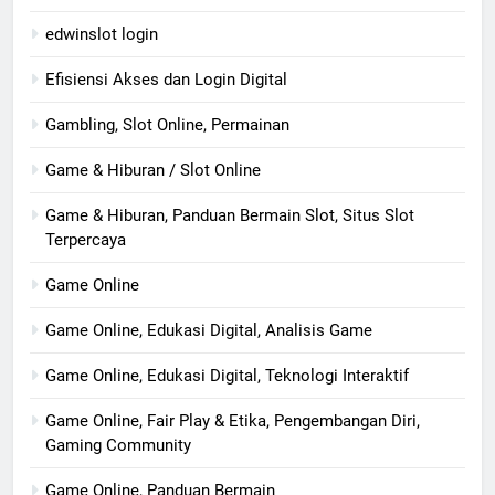
edwinslot login
Efisiensi Akses dan Login Digital
Gambling, Slot Online, Permainan
Game & Hiburan / Slot Online
Game & Hiburan, Panduan Bermain Slot, Situs Slot
Terpercaya
Game Online
Game Online, Edukasi Digital, Analisis Game
Game Online, Edukasi Digital, Teknologi Interaktif
Game Online, Fair Play & Etika, Pengembangan Diri,
Gaming Community
Game Online, Panduan Bermain