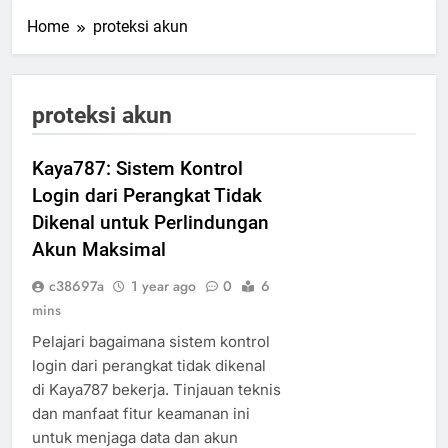
Home
proteksi akun
proteksi akun
Kaya787: Sistem Kontrol
Login dari Perangkat Tidak
Dikenal untuk Perlindungan
Akun Maksimal
c38697a
1 year ago
0
6
mins
Pelajari bagaimana sistem kontrol
login dari perangkat tidak dikenal
di Kaya787 bekerja. Tinjauan teknis
dan manfaat fitur keamanan ini
untuk menjaga data dan akun