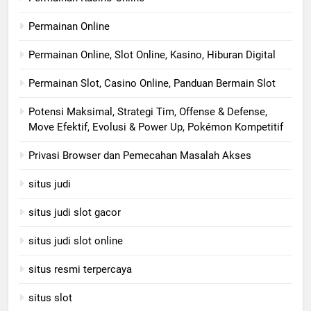
Permainan Online
Permainan Online, Slot Online, Kasino, Hiburan Digital
Permainan Slot, Casino Online, Panduan Bermain Slot
Potensi Maksimal, Strategi Tim, Offense & Defense,
Move Efektif, Evolusi & Power Up, Pokémon Kompetitif
Privasi Browser dan Pemecahan Masalah Akses
situs judi
situs judi slot gacor
situs judi slot online
situs resmi terpercaya
situs slot