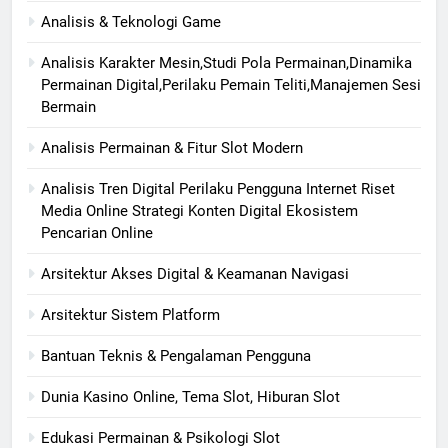
Analisis & Teknologi Game
Analisis Karakter Mesin,Studi Pola Permainan,Dinamika
Permainan Digital,Perilaku Pemain Teliti,Manajemen Sesi
Bermain
Analisis Permainan & Fitur Slot Modern
Analisis Tren Digital Perilaku Pengguna Internet Riset
Media Online Strategi Konten Digital Ekosistem
Pencarian Online
Arsitektur Akses Digital & Keamanan Navigasi
Arsitektur Sistem Platform
Bantuan Teknis & Pengalaman Pengguna
Dunia Kasino Online, Tema Slot, Hiburan Slot
Edukasi Permainan & Psikologi Slot