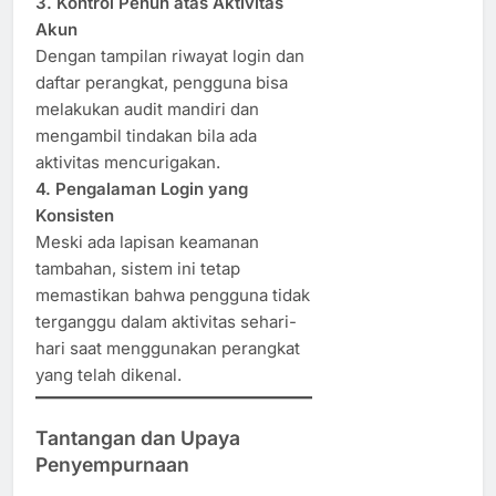
3. Kontrol Penuh atas Aktivitas
Akun
Dengan tampilan riwayat login dan
daftar perangkat, pengguna bisa
melakukan audit mandiri dan
mengambil tindakan bila ada
aktivitas mencurigakan.
4. Pengalaman Login yang
Konsisten
Meski ada lapisan keamanan
tambahan, sistem ini tetap
memastikan bahwa pengguna tidak
terganggu dalam aktivitas sehari-
hari saat menggunakan perangkat
yang telah dikenal.
Tantangan dan Upaya
Penyempurnaan