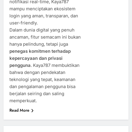
notifikasi real-time, Kaya787
mampu menciptakan ekosistem
login yang aman, transparan, dan
user-friendly.
Dalam dunia digital yang penuh
ancaman, fitur semacam ini bukan
hanya pelindung, tetapi juga
penegas komitmen terhadap
kepercayaan dan privasi
pengguna
. Kaya787 membuktikan
bahwa dengan pendekatan
teknologi yang tepat, keamanan
dan pengalaman pengguna bisa
berjalan seiring dan saling
memperkuat.
Read More