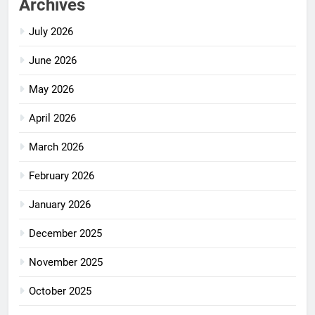
Archives
July 2026
June 2026
May 2026
April 2026
March 2026
February 2026
January 2026
December 2025
November 2025
October 2025