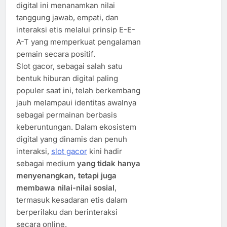
digital ini menanamkan nilai
tanggung jawab, empati, dan
interaksi etis melalui prinsip E-E-
A-T yang memperkuat pengalaman
pemain secara positif.
Slot gacor, sebagai salah satu
bentuk hiburan digital paling
populer saat ini, telah berkembang
jauh melampaui identitas awalnya
sebagai permainan berbasis
keberuntungan. Dalam ekosistem
digital yang dinamis dan penuh
interaksi,
slot gacor
kini hadir
sebagai medium
yang tidak hanya
menyenangkan, tetapi juga
membawa nilai-nilai sosial
,
termasuk kesadaran etis dalam
berperilaku dan berinteraksi
secara online.