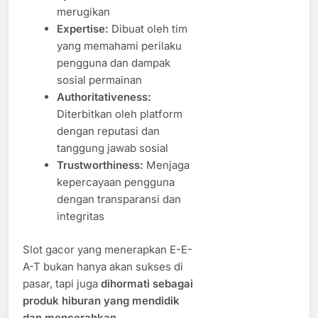
merugikan
Expertise:
Dibuat oleh tim
yang memahami perilaku
pengguna dan dampak
sosial permainan
Authoritativeness:
Diterbitkan oleh platform
dengan reputasi dan
tanggung jawab sosial
Trustworthiness:
Menjaga
kepercayaan pengguna
dengan transparansi dan
integritas
Slot gacor yang menerapkan E-E-
A-T bukan hanya akan sukses di
pasar, tapi juga
dihormati sebagai
produk hiburan yang mendidik
dan mencerahkan.