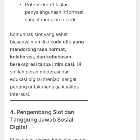
Potensi konflik atau
penyalahgunaan informasi
sangat mungkin terjadi
Komunitas slot yang sehat
biasanya memiliki
kode etik yang
mendorong rasa hormat,
kolaborasi, dan kebebasan
berekspresi tanpa intimidasi
. Di
sinilah peran moderasi dan
edukasi digital menjadi sangat
penting untuk menjaga kualitas
interaksi.
4.
Pengembang Slot dan
Tanggung Jawab Sosial
Digital
Etika sosial dalam dunia slot gacor