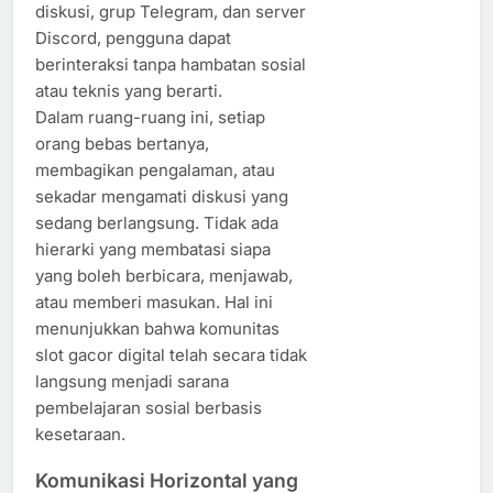
diskusi, grup Telegram, dan server
Discord, pengguna dapat
berinteraksi tanpa hambatan sosial
atau teknis yang berarti.
Dalam ruang-ruang ini, setiap
orang bebas bertanya,
membagikan pengalaman, atau
sekadar mengamati diskusi yang
sedang berlangsung. Tidak ada
hierarki yang membatasi siapa
yang boleh berbicara, menjawab,
atau memberi masukan. Hal ini
menunjukkan bahwa komunitas
slot gacor digital telah secara tidak
langsung menjadi sarana
pembelajaran sosial berbasis
kesetaraan.
Komunikasi Horizontal yang