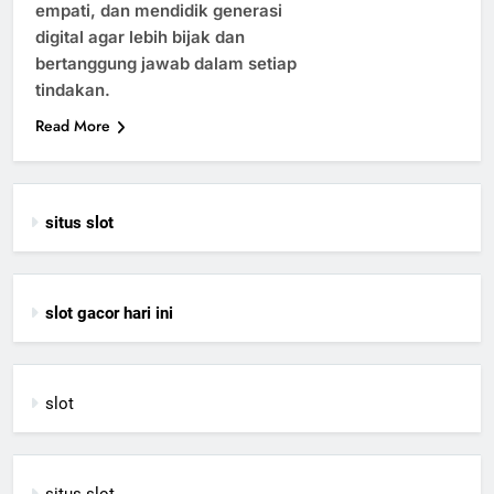
empati, dan mendidik generasi
digital agar lebih bijak dan
bertanggung jawab dalam setiap
tindakan.
Read More
situs slot
slot gacor hari ini
slot