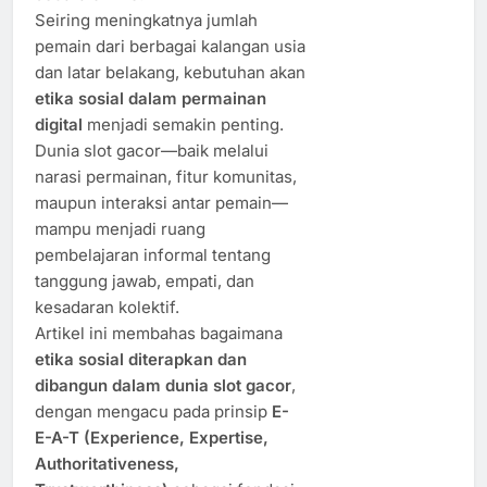
Seiring meningkatnya jumlah
pemain dari berbagai kalangan usia
dan latar belakang, kebutuhan akan
etika sosial dalam permainan
digital
menjadi semakin penting.
Dunia slot gacor—baik melalui
narasi permainan, fitur komunitas,
maupun interaksi antar pemain—
mampu menjadi ruang
pembelajaran informal tentang
tanggung jawab, empati, dan
kesadaran kolektif.
Artikel ini membahas bagaimana
etika sosial diterapkan dan
dibangun dalam dunia slot gacor
,
dengan mengacu pada prinsip
E-
E-A-T (Experience, Expertise,
Authoritativeness,