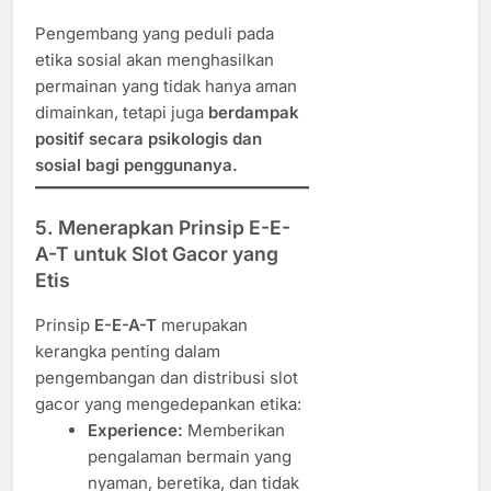
Pengembang yang peduli pada
etika sosial akan menghasilkan
permainan yang tidak hanya aman
dimainkan, tetapi juga
berdampak
positif secara psikologis dan
sosial bagi penggunanya.
5.
Menerapkan Prinsip E-E-
A-T untuk Slot Gacor yang
Etis
Prinsip
E-E-A-T
merupakan
kerangka penting dalam
pengembangan dan distribusi slot
gacor yang mengedepankan etika:
Experience:
Memberikan
pengalaman bermain yang
nyaman, beretika, dan tidak