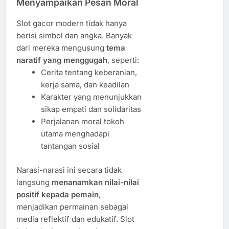
Menyampaikan Pesan Moral
Slot gacor modern tidak hanya
berisi simbol dan angka. Banyak
dari mereka mengusung
tema
naratif yang menggugah
, seperti:
Cerita tentang keberanian,
kerja sama, dan keadilan
Karakter yang menunjukkan
sikap empati dan solidaritas
Perjalanan moral tokoh
utama menghadapi
tantangan sosial
Narasi-narasi ini secara tidak
langsung
menanamkan nilai-nilai
positif kepada pemain
,
menjadikan permainan sebagai
media reflektif dan edukatif. Slot