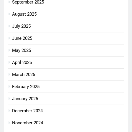
September 2025
August 2025
July 2025
June 2025
May 2025
April 2025
March 2025
February 2025
January 2025
December 2024
November 2024