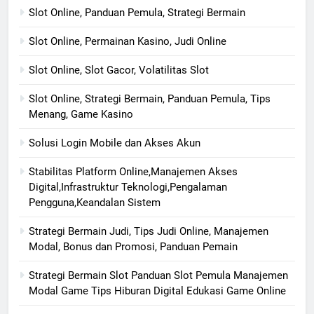
Slot Online, Panduan Pemula, Strategi Bermain
Slot Online, Permainan Kasino, Judi Online
Slot Online, Slot Gacor, Volatilitas Slot
Slot Online, Strategi Bermain, Panduan Pemula, Tips
Menang, Game Kasino
Solusi Login Mobile dan Akses Akun
Stabilitas Platform Online,Manajemen Akses
Digital,Infrastruktur Teknologi,Pengalaman
Pengguna,Keandalan Sistem
Strategi Bermain Judi, Tips Judi Online, Manajemen
Modal, Bonus dan Promosi, Panduan Pemain
Strategi Bermain Slot Panduan Slot Pemula Manajemen
Modal Game Tips Hiburan Digital Edukasi Game Online