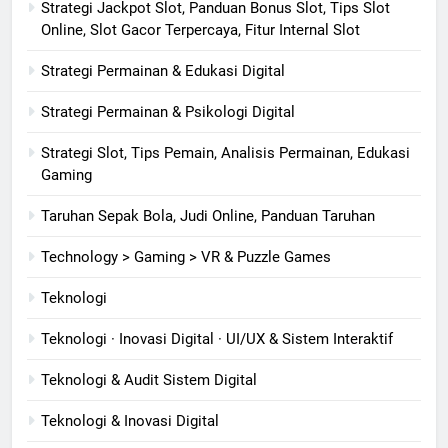
Strategi Jackpot Slot, Panduan Bonus Slot, Tips Slot
Online, Slot Gacor Terpercaya, Fitur Internal Slot
Strategi Permainan & Edukasi Digital
Strategi Permainan & Psikologi Digital
Strategi Slot, Tips Pemain, Analisis Permainan, Edukasi
Gaming
Taruhan Sepak Bola, Judi Online, Panduan Taruhan
Technology > Gaming > VR & Puzzle Games
Teknologi
Teknologi · Inovasi Digital · UI/UX & Sistem Interaktif
Teknologi & Audit Sistem Digital
Teknologi & Inovasi Digital