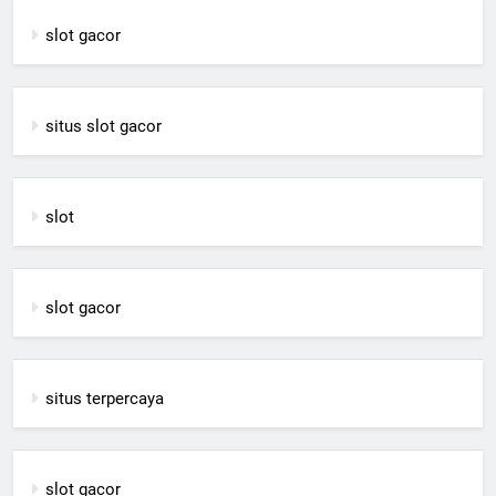
slot gacor
situs slot gacor
slot
slot gacor
situs terpercaya
slot gacor