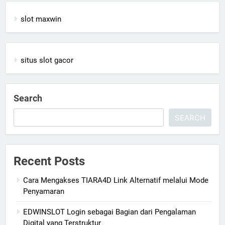
slot maxwin
situs slot gacor
Search
SEARCH
Recent Posts
Cara Mengakses TIARA4D Link Alternatif melalui Mode
Penyamaran
EDWINSLOT Login sebagai Bagian dari Pengalaman
Digital yang Terstruktur