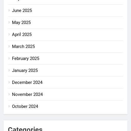
June 2025
May 2025
April 2025
March 2025
February 2025
January 2025
December 2024
November 2024
October 2024
Categories