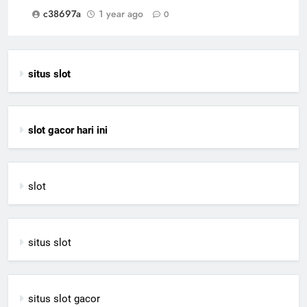
c38697a
1 year ago
0
situs slot
slot gacor hari ini
slot
situs slot
situs slot gacor