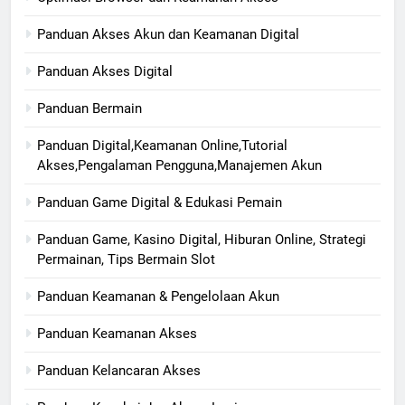
Panduan Akses Akun dan Keamanan Digital
Panduan Akses Digital
Panduan Bermain
Panduan Digital,Keamanan Online,Tutorial
Akses,Pengalaman Pengguna,Manajemen Akun
Panduan Game Digital & Edukasi Pemain
Panduan Game, Kasino Digital, Hiburan Online, Strategi
Permainan, Tips Bermain Slot
Panduan Keamanan & Pengelolaan Akun
Panduan Keamanan Akses
Panduan Kelancaran Akses