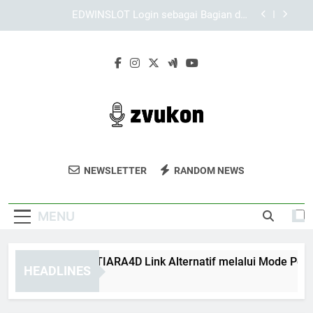
Skip
Solusi Login Edwinslot Bermasalah di Perangkat
to
Mobile dengan Langkah Praktis
content
Lebah4D Login dan Cara Memastikan Akses
Tetap Lancar di Berbagai Perangkat
Cara Mengakses TIARA4D Link Alternatif melalui
Mode Penyamaran
EDWINSLOT Login sebagai Bagian dari
Pengalaman Digital yang Terstruktur
Solusi Login Edwinslot Bermasalah di Perangkat
Mobile dengan Langkah Praktis
Zvukon
Dapatkan Solusi Audio Berkualitas Dari
Lebah4D Login dan Cara Memastikan Akses
NEWSLETTER
RANDOM NEWS
Tetap Lancar di Berbagai Perangkat
Zvukon. Produk Profesional Untuk
Kebutuhan Suara Terbaik Anda.
MENU
ra Mengakses TIARA4D Link Alternatif melalui Mode Penyam
HEADLINES
Weeks Ago