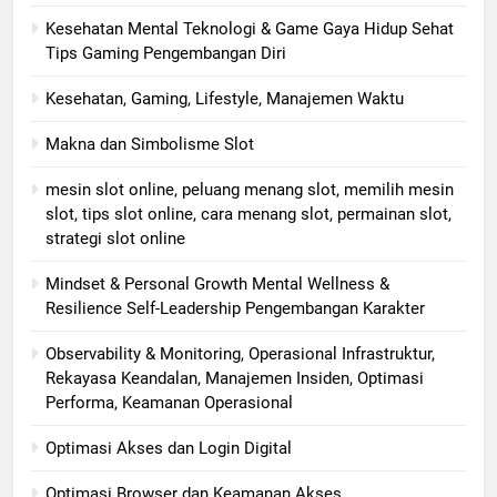
Kesehatan Mental Teknologi & Game Gaya Hidup Sehat
Tips Gaming Pengembangan Diri
Kesehatan, Gaming, Lifestyle, Manajemen Waktu
Makna dan Simbolisme Slot
mesin slot online, peluang menang slot, memilih mesin
slot, tips slot online, cara menang slot, permainan slot,
strategi slot online
Mindset & Personal Growth Mental Wellness &
Resilience Self-Leadership Pengembangan Karakter
Observability & Monitoring, Operasional Infrastruktur,
Rekayasa Keandalan, Manajemen Insiden, Optimasi
Performa, Keamanan Operasional
Optimasi Akses dan Login Digital
Optimasi Browser dan Keamanan Akses