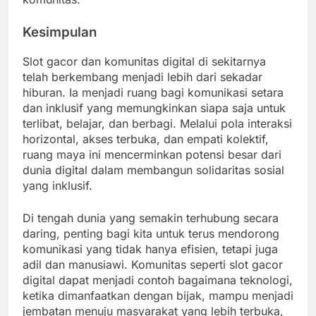
Kesimpulan
Slot gacor dan komunitas digital di sekitarnya
telah berkembang menjadi lebih dari sekadar
hiburan. Ia menjadi ruang bagi komunikasi setara
dan inklusif yang memungkinkan siapa saja untuk
terlibat, belajar, dan berbagi. Melalui pola interaksi
horizontal, akses terbuka, dan empati kolektif,
ruang maya ini mencerminkan potensi besar dari
dunia digital dalam membangun solidaritas sosial
yang inklusif.
Di tengah dunia yang semakin terhubung secara
daring, penting bagi kita untuk terus mendorong
komunikasi yang tidak hanya efisien, tetapi juga
adil dan manusiawi. Komunitas seperti slot gacor
digital dapat menjadi contoh bagaimana teknologi,
ketika dimanfaatkan dengan bijak, mampu menjadi
jembatan menuju masyarakat yang lebih terbuka,