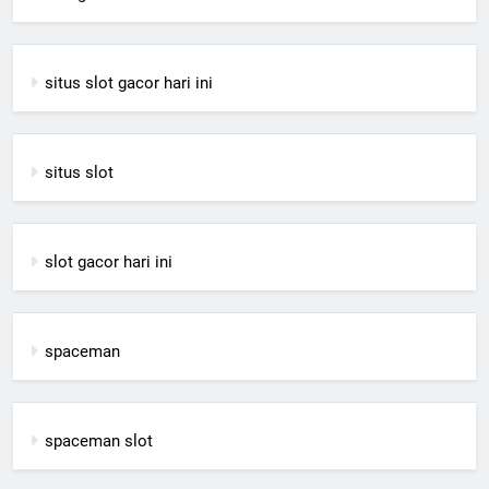
situs slot gacor hari ini
situs slot
slot gacor hari ini
spaceman
spaceman slot