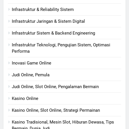
Infrastruktur & Reliability Sistem
Infrastruktur Jaringan & Sistem Digital
Infrastruktur Sistem & Backend Engineering
Infrastruktur Teknologi, Pengujian Sistem, Optimasi
Performa
Inovasi Game Online
Judi Online, Pemula
Judi Online, Slot Online, Pengalaman Bermain
Kasino Online
Kasino Online, Slot Online, Strategi Permainan
Kasino Tradisional, Mesin Slot, Hiburan Dewasa, Tips
Bermain, Dunia Judi