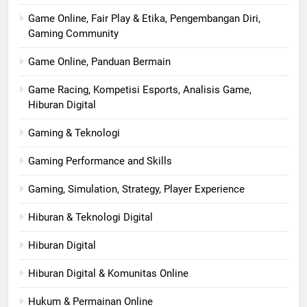
Game Online, Fair Play & Etika, Pengembangan Diri,
Gaming Community
Game Online, Panduan Bermain
Game Racing, Kompetisi Esports, Analisis Game,
Hiburan Digital
Gaming & Teknologi
Gaming Performance and Skills
Gaming, Simulation, Strategy, Player Experience
Hiburan & Teknologi Digital
Hiburan Digital
Hiburan Digital & Komunitas Online
Hukum & Permainan Online