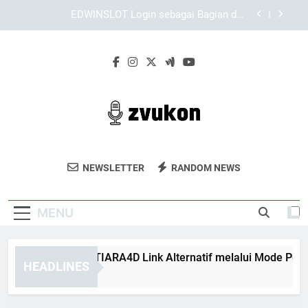
Skip
Solusi Login Edwinslot Bermasalah di Perangkat
to
Mobile dengan Langkah Praktis
content
Lebah4D Login dan Cara Memastikan Akses
Tetap Lancar di Berbagai Perangkat
Cara Mengakses TIARA4D Link Alternatif melalui
Mode Penyamaran
EDWINSLOT Login sebagai Bagian dari
Pengalaman Digital yang Terstruktur
Solusi Login Edwinslot Bermasalah di Perangkat
Mobile dengan Langkah Praktis
Zvukon
Dapatkan Solusi Audio Berkualitas Dari
Lebah4D Login dan Cara Memastikan Akses
NEWSLETTER
RANDOM NEWS
Tetap Lancar di Berbagai Perangkat
Zvukon. Produk Profesional Untuk
Kebutuhan Suara Terbaik Anda.
MENU
ara Mengakses TIARA4D Link Alternatif melalui Mode Penya
HEADLINES
 Weeks Ago