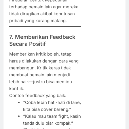
terhadap pemain lain agar mereka
tidak dirugikan akibat keputusan
pribadi yang kurang matang.
7. Memberikan Feedback
Secara Positif
Memberikan kritik boleh, tetapi
harus dilakukan dengan cara yang
membangun. Kritik keras tidak
membuat pemain lain menjadi
lebih baik—justru bisa memicu
konflik.
Contoh feedback yang baik:
“Coba lebih hati-hati di lane,
kita bisa cover bareng.”
“Kalau mau team fight, kasih
tanda dulu biar kompak.”