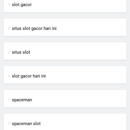
slot gacor
situs slot gacor hari ini
situs slot
slot gacor hari ini
spaceman
spaceman slot