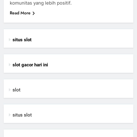
komunitas yang lebih positif.
Read More
situs slot
slot gacor hari ini
slot
situs slot