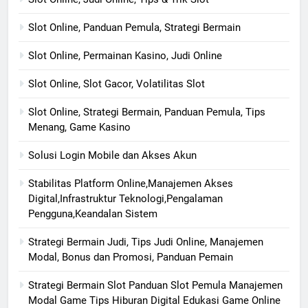
Slot Online, Panduan Pemula, Strategi Bermain
Slot Online, Permainan Kasino, Judi Online
Slot Online, Slot Gacor, Volatilitas Slot
Slot Online, Strategi Bermain, Panduan Pemula, Tips
Menang, Game Kasino
Solusi Login Mobile dan Akses Akun
Stabilitas Platform Online,Manajemen Akses
Digital,Infrastruktur Teknologi,Pengalaman
Pengguna,Keandalan Sistem
Strategi Bermain Judi, Tips Judi Online, Manajemen
Modal, Bonus dan Promosi, Panduan Pemain
Strategi Bermain Slot Panduan Slot Pemula Manajemen
Modal Game Tips Hiburan Digital Edukasi Game Online