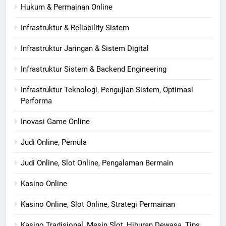
Hukum & Permainan Online
Infrastruktur & Reliability Sistem
Infrastruktur Jaringan & Sistem Digital
Infrastruktur Sistem & Backend Engineering
Infrastruktur Teknologi, Pengujian Sistem, Optimasi
Performa
Inovasi Game Online
Judi Online, Pemula
Judi Online, Slot Online, Pengalaman Bermain
Kasino Online
Kasino Online, Slot Online, Strategi Permainan
Kasino Tradisional, Mesin Slot, Hiburan Dewasa, Tips