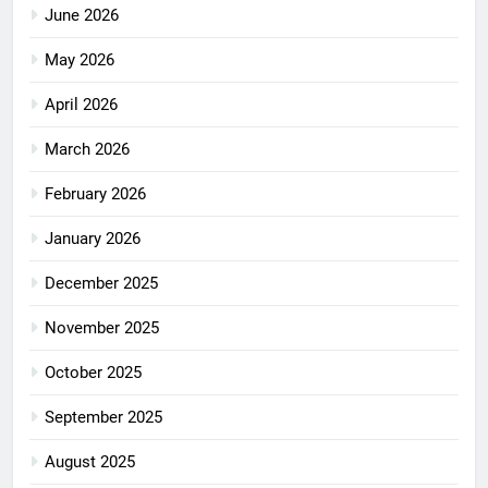
June 2026
May 2026
April 2026
March 2026
February 2026
January 2026
December 2025
November 2025
October 2025
September 2025
August 2025