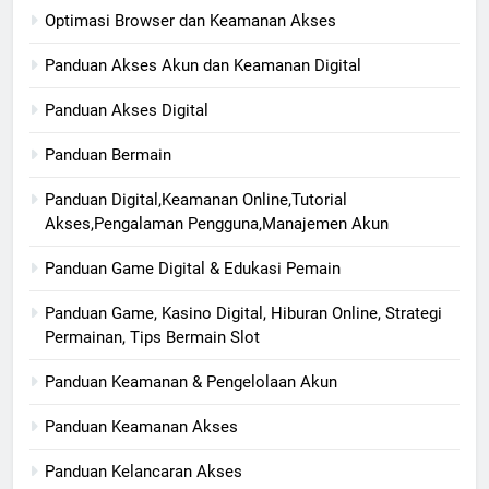
Optimasi Browser dan Keamanan Akses
Panduan Akses Akun dan Keamanan Digital
Panduan Akses Digital
Panduan Bermain
Panduan Digital,Keamanan Online,Tutorial
Akses,Pengalaman Pengguna,Manajemen Akun
Panduan Game Digital & Edukasi Pemain
Panduan Game, Kasino Digital, Hiburan Online, Strategi
Permainan, Tips Bermain Slot
Panduan Keamanan & Pengelolaan Akun
Panduan Keamanan Akses
Panduan Kelancaran Akses