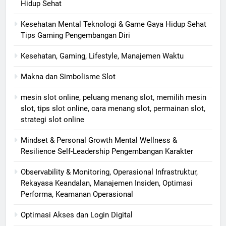
Hidup Sehat
Kesehatan Mental Teknologi & Game Gaya Hidup Sehat
Tips Gaming Pengembangan Diri
Kesehatan, Gaming, Lifestyle, Manajemen Waktu
Makna dan Simbolisme Slot
mesin slot online, peluang menang slot, memilih mesin
slot, tips slot online, cara menang slot, permainan slot,
strategi slot online
Mindset & Personal Growth Mental Wellness &
Resilience Self-Leadership Pengembangan Karakter
Observability & Monitoring, Operasional Infrastruktur,
Rekayasa Keandalan, Manajemen Insiden, Optimasi
Performa, Keamanan Operasional
Optimasi Akses dan Login Digital