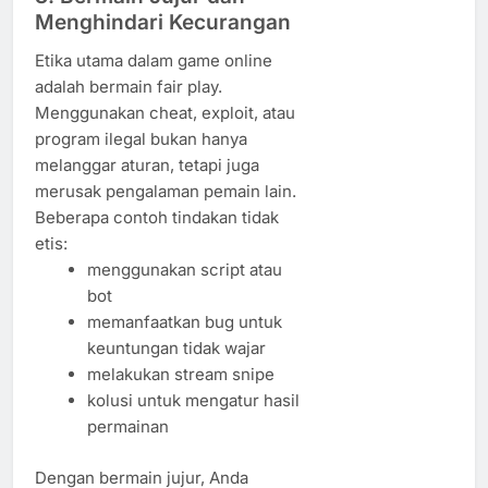
Menghindari Kecurangan
Etika utama dalam game online
adalah bermain fair play.
Menggunakan cheat, exploit, atau
program ilegal bukan hanya
melanggar aturan, tetapi juga
merusak pengalaman pemain lain.
Beberapa contoh tindakan tidak
etis:
menggunakan script atau
bot
memanfaatkan bug untuk
keuntungan tidak wajar
melakukan stream snipe
kolusi untuk mengatur hasil
permainan
Dengan bermain jujur, Anda