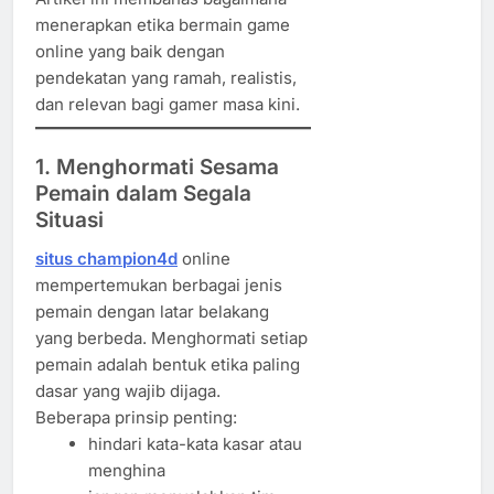
menerapkan etika bermain game
online yang baik dengan
pendekatan yang ramah, realistis,
dan relevan bagi gamer masa kini.
1. Menghormati Sesama
Pemain dalam Segala
Situasi
situs champion4d
online
mempertemukan berbagai jenis
pemain dengan latar belakang
yang berbeda. Menghormati setiap
pemain adalah bentuk etika paling
dasar yang wajib dijaga.
Beberapa prinsip penting:
hindari kata-kata kasar atau
menghina