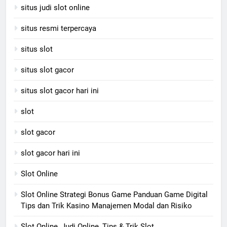
situs judi slot online
situs resmi terpercaya
situs slot
situs slot gacor
situs slot gacor hari ini
slot
slot gacor
slot gacor hari ini
Slot Online
Slot Online Strategi Bonus Game Panduan Game Digital
Tips dan Trik Kasino Manajemen Modal dan Risiko
Slot Online, Judi Online, Tips & Trik Slot