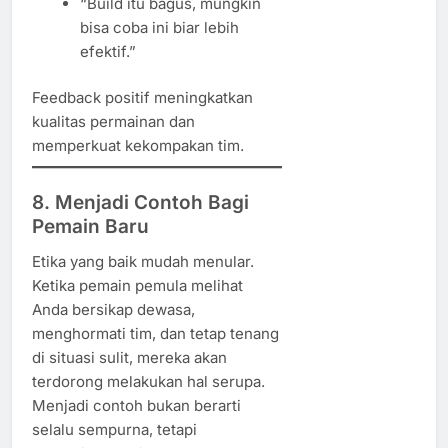
“Build itu bagus, mungkin
bisa coba ini biar lebih
efektif.”
Feedback positif meningkatkan
kualitas permainan dan
memperkuat kekompakan tim.
8. Menjadi Contoh Bagi
Pemain Baru
Etika yang baik mudah menular.
Ketika pemain pemula melihat
Anda bersikap dewasa,
menghormati tim, dan tetap tenang
di situasi sulit, mereka akan
terdorong melakukan hal serupa.
Menjadi contoh bukan berarti
selalu sempurna, tetapi