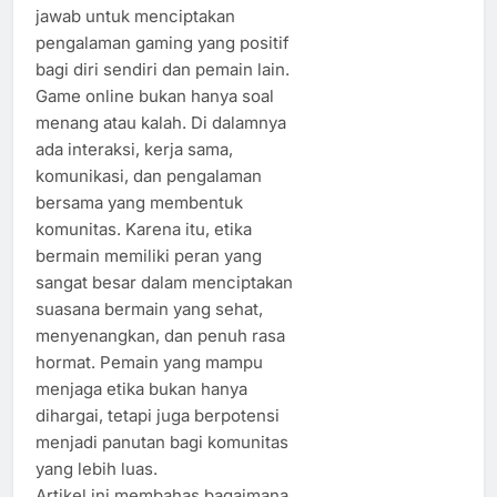
jawab untuk menciptakan
pengalaman gaming yang positif
bagi diri sendiri dan pemain lain.
Game online bukan hanya soal
menang atau kalah. Di dalamnya
ada interaksi, kerja sama,
komunikasi, dan pengalaman
bersama yang membentuk
komunitas. Karena itu, etika
bermain memiliki peran yang
sangat besar dalam menciptakan
suasana bermain yang sehat,
menyenangkan, dan penuh rasa
hormat. Pemain yang mampu
menjaga etika bukan hanya
dihargai, tetapi juga berpotensi
menjadi panutan bagi komunitas
yang lebih luas.
Artikel ini membahas bagaimana