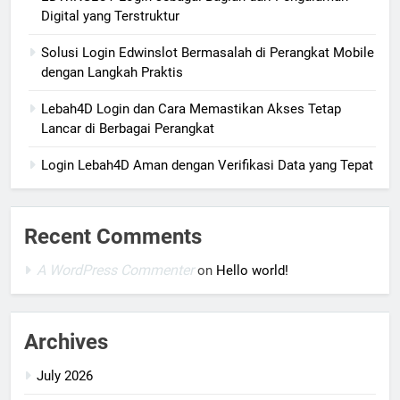
Digital yang Terstruktur
Solusi Login Edwinslot Bermasalah di Perangkat Mobile
dengan Langkah Praktis
Lebah4D Login dan Cara Memastikan Akses Tetap
Lancar di Berbagai Perangkat
Login Lebah4D Aman dengan Verifikasi Data yang Tepat
Recent Comments
A WordPress Commenter
on
Hello world!
Archives
July 2026