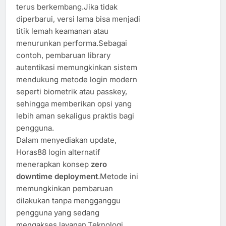
terus berkembang.Jika tidak
diperbarui, versi lama bisa menjadi
titik lemah keamanan atau
menurunkan performa.Sebagai
contoh, pembaruan library
autentikasi memungkinkan sistem
mendukung metode login modern
seperti biometrik atau passkey,
sehingga memberikan opsi yang
lebih aman sekaligus praktis bagi
pengguna.
Dalam menyediakan update,
Horas88 login alternatif
menerapkan konsep
zero
downtime deployment
.Metode ini
memungkinkan pembaruan
dilakukan tanpa mengganggu
pengguna yang sedang
mengakses layanan.Teknologi