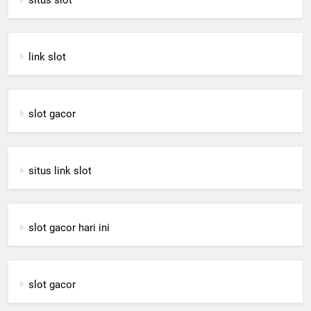
situs slot
link slot
slot gacor
situs link slot
slot gacor hari ini
slot gacor