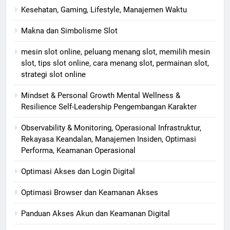
Kesehatan, Gaming, Lifestyle, Manajemen Waktu
Makna dan Simbolisme Slot
mesin slot online, peluang menang slot, memilih mesin
slot, tips slot online, cara menang slot, permainan slot,
strategi slot online
Mindset & Personal Growth Mental Wellness &
Resilience Self-Leadership Pengembangan Karakter
Observability & Monitoring, Operasional Infrastruktur,
Rekayasa Keandalan, Manajemen Insiden, Optimasi
Performa, Keamanan Operasional
Optimasi Akses dan Login Digital
Optimasi Browser dan Keamanan Akses
Panduan Akses Akun dan Keamanan Digital