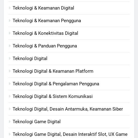
Teknologi & Keamanan Digital
Teknologi & Keamanan Pengguna
Teknologi & Konektivitas Digital
Teknologi & Panduan Pengguna
Teknologi Digital
Teknologi Digital & Keamanan Platform
Teknologi Digital & Pengalaman Pengguna
Teknologi Digital & Sistem Komunikasi
Teknologi Digital, Desain Antarmuka, Keamanan Siber
Teknologi Game Digital
Teknologi Game Digital, Desain Interaktif Slot, UX Game