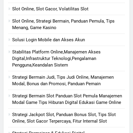
Slot Online, Slot Gacor, Volatilitas Slot
Slot Online, Strategi Bermain, Panduan Pemula, Tips
Menang, Game Kasino
Solusi Login Mobile dan Akses Akun
Stabilitas Platform Online,Manajemen Akses
Digital,Infrastruktur Teknologi,Pengalaman
Pengguna,Keandalan Sistem
Strategi Bermain Judi, Tips Judi Online, Manajemen
Modal, Bonus dan Promosi, Panduan Pemain
Strategi Bermain Slot Panduan Slot Pemula Manajemen
Modal Game Tips Hiburan Digital Edukasi Game Online
Strategi Jackpot Slot, Panduan Bonus Slot, Tips Slot
Online, Slot Gacor Terpercaya, Fitur Internal Slot