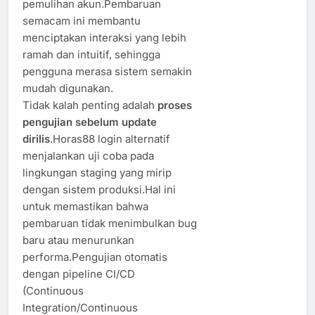
pemulihan akun.Pembaruan
semacam ini membantu
menciptakan interaksi yang lebih
ramah dan intuitif, sehingga
pengguna merasa sistem semakin
mudah digunakan.
Tidak kalah penting adalah
proses
pengujian sebelum update
dirilis
.Horas88 login alternatif
menjalankan uji coba pada
lingkungan staging yang mirip
dengan sistem produksi.Hal ini
untuk memastikan bahwa
pembaruan tidak menimbulkan bug
baru atau menurunkan
performa.Pengujian otomatis
dengan pipeline CI/CD
(Continuous
Integration/Continuous