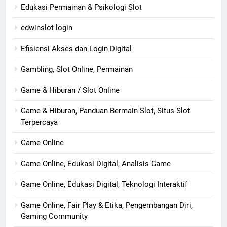
Edukasi Permainan & Psikologi Slot
edwinslot login
Efisiensi Akses dan Login Digital
Gambling, Slot Online, Permainan
Game & Hiburan / Slot Online
Game & Hiburan, Panduan Bermain Slot, Situs Slot
Terpercaya
Game Online
Game Online, Edukasi Digital, Analisis Game
Game Online, Edukasi Digital, Teknologi Interaktif
Game Online, Fair Play & Etika, Pengembangan Diri,
Gaming Community