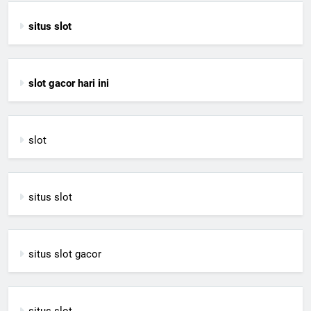
situs slot
slot gacor hari ini
slot
situs slot
situs slot gacor