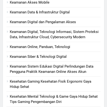
Keamanan Akses Mobile
Keamanan Data & Infrastruktur Digital
Keamanan Digital dan Pengalaman Akses
Keamanan Digital, Teknologi Informasi, Sistem Proteksi
Data, Infrastruktur Cloud, Cybersecurity Modern
Keamanan Online, Panduan, Teknologi
Keamanan Siber & Teknologi Digital
Keamanan Sistem Edukasi Digital Perlindungan Data
Pengguna Praktik Keamanan Online Akses Akun
Kesehatan Gaming Kesehatan Fisik Ergonomi Gaya
Hidup Sehat
Kesehatan Mental Teknologi & Game Gaya Hidup Sehat
Tips Gaming Pengembangan Diri