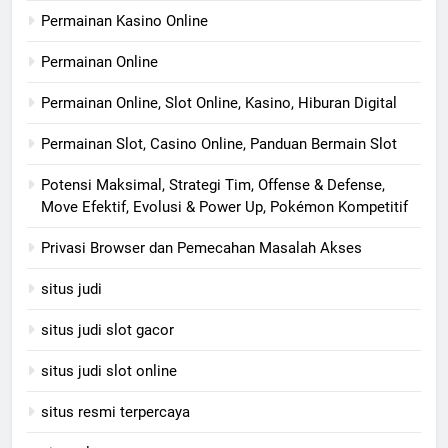
Permainan Kasino Online
Permainan Online
Permainan Online, Slot Online, Kasino, Hiburan Digital
Permainan Slot, Casino Online, Panduan Bermain Slot
Potensi Maksimal, Strategi Tim, Offense & Defense,
Move Efektif, Evolusi & Power Up, Pokémon Kompetitif
Privasi Browser dan Pemecahan Masalah Akses
situs judi
situs judi slot gacor
situs judi slot online
situs resmi terpercaya