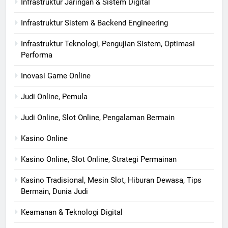
Infrastruktur Jaringan & Sistem Digital
Infrastruktur Sistem & Backend Engineering
Infrastruktur Teknologi, Pengujian Sistem, Optimasi
Performa
Inovasi Game Online
Judi Online, Pemula
Judi Online, Slot Online, Pengalaman Bermain
Kasino Online
Kasino Online, Slot Online, Strategi Permainan
Kasino Tradisional, Mesin Slot, Hiburan Dewasa, Tips
Bermain, Dunia Judi
Keamanan & Teknologi Digital