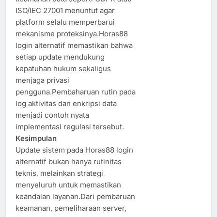
ISO/IEC 27001 menuntut agar
platform selalu memperbarui
mekanisme proteksinya.Horas88
login alternatif memastikan bahwa
setiap update mendukung
kepatuhan hukum sekaligus
menjaga privasi
pengguna.Pembaharuan rutin pada
log aktivitas dan enkripsi data
menjadi contoh nyata
implementasi regulasi tersebut.
Kesimpulan
Update sistem pada Horas88 login
alternatif bukan hanya rutinitas
teknis, melainkan strategi
menyeluruh untuk memastikan
keandalan layanan.Dari pembaruan
keamanan, pemeliharaan server,