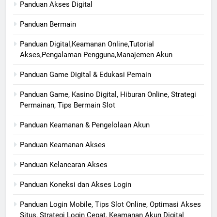
Panduan Akses Digital
Panduan Bermain
Panduan Digital,Keamanan Online,Tutorial
Akses,Pengalaman Pengguna,Manajemen Akun
Panduan Game Digital & Edukasi Pemain
Panduan Game, Kasino Digital, Hiburan Online, Strategi
Permainan, Tips Bermain Slot
Panduan Keamanan & Pengelolaan Akun
Panduan Keamanan Akses
Panduan Kelancaran Akses
Panduan Koneksi dan Akses Login
Panduan Login Mobile, Tips Slot Online, Optimasi Akses
Situs, Strategi Login Cepat, Keamanan Akun Digital