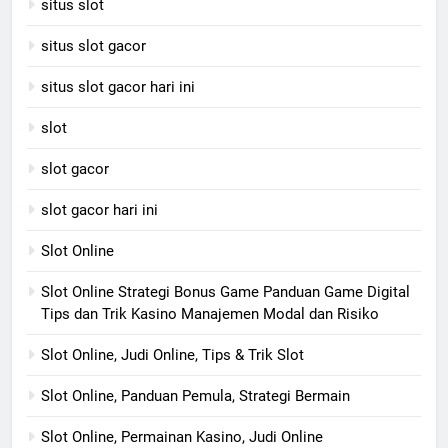
situs slot
situs slot gacor
situs slot gacor hari ini
slot
slot gacor
slot gacor hari ini
Slot Online
Slot Online Strategi Bonus Game Panduan Game Digital
Tips dan Trik Kasino Manajemen Modal dan Risiko
Slot Online, Judi Online, Tips & Trik Slot
Slot Online, Panduan Pemula, Strategi Bermain
Slot Online, Permainan Kasino, Judi Online