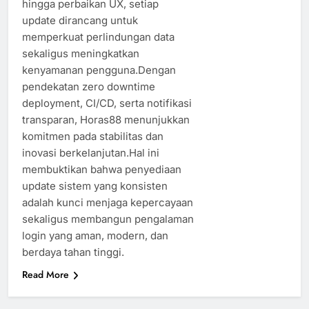
hingga perbaikan UX, setiap
update dirancang untuk
memperkuat perlindungan data
sekaligus meningkatkan
kenyamanan pengguna.Dengan
pendekatan zero downtime
deployment, CI/CD, serta notifikasi
transparan, Horas88 menunjukkan
komitmen pada stabilitas dan
inovasi berkelanjutan.Hal ini
membuktikan bahwa penyediaan
update sistem yang konsisten
adalah kunci menjaga kepercayaan
sekaligus membangun pengalaman
login yang aman, modern, dan
berdaya tahan tinggi.
Read More