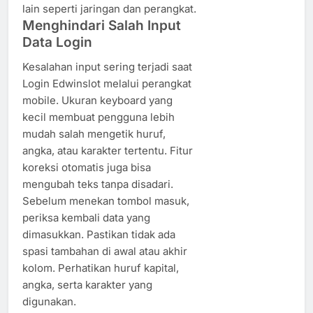
lain seperti jaringan dan perangkat.
Menghindari Salah Input
Data Login
Kesalahan input sering terjadi saat
Login Edwinslot melalui perangkat
mobile. Ukuran keyboard yang
kecil membuat pengguna lebih
mudah salah mengetik huruf,
angka, atau karakter tertentu. Fitur
koreksi otomatis juga bisa
mengubah teks tanpa disadari.
Sebelum menekan tombol masuk,
periksa kembali data yang
dimasukkan. Pastikan tidak ada
spasi tambahan di awal atau akhir
kolom. Perhatikan huruf kapital,
angka, serta karakter yang
digunakan.