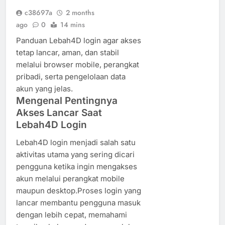
c38697a
2 months
ago
0
14 mins
Panduan Lebah4D login agar akses
tetap lancar, aman, dan stabil
melalui browser mobile, perangkat
pribadi, serta pengelolaan data
akun yang jelas.
Mengenal Pentingnya
Akses Lancar Saat
Lebah4D Login
Lebah4D login menjadi salah satu
aktivitas utama yang sering dicari
pengguna ketika ingin mengakses
akun melalui perangkat mobile
maupun desktop.Proses login yang
lancar membantu pengguna masuk
dengan lebih cepat, memahami