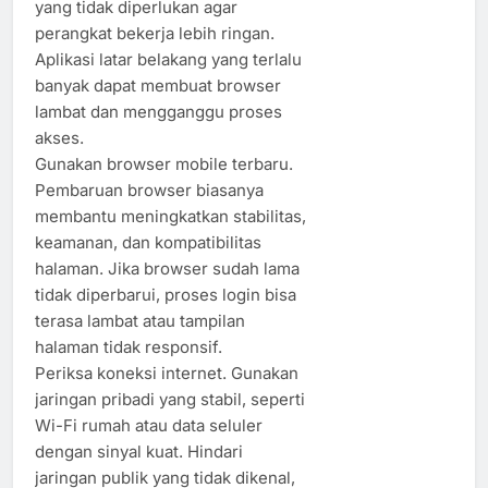
yang tidak diperlukan agar
perangkat bekerja lebih ringan.
Aplikasi latar belakang yang terlalu
banyak dapat membuat browser
lambat dan mengganggu proses
akses.
Gunakan browser mobile terbaru.
Pembaruan browser biasanya
membantu meningkatkan stabilitas,
keamanan, dan kompatibilitas
halaman. Jika browser sudah lama
tidak diperbarui, proses login bisa
terasa lambat atau tampilan
halaman tidak responsif.
Periksa koneksi internet. Gunakan
jaringan pribadi yang stabil, seperti
Wi-Fi rumah atau data seluler
dengan sinyal kuat. Hindari
jaringan publik yang tidak dikenal,