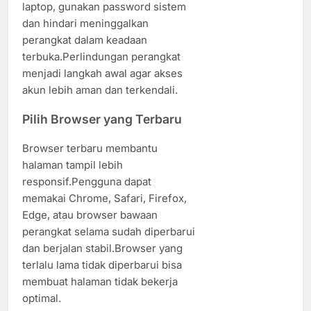
laptop, gunakan password sistem
dan hindari meninggalkan
perangkat dalam keadaan
terbuka.Perlindungan perangkat
menjadi langkah awal agar akses
akun lebih aman dan terkendali.
Pilih Browser yang Terbaru
Browser terbaru membantu
halaman tampil lebih
responsif.Pengguna dapat
memakai Chrome, Safari, Firefox,
Edge, atau browser bawaan
perangkat selama sudah diperbarui
dan berjalan stabil.Browser yang
terlalu lama tidak diperbarui bisa
membuat halaman tidak bekerja
optimal.