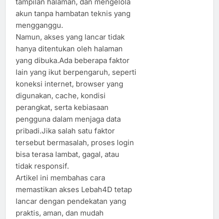
tampilan halaman, dan mengelola
akun tanpa hambatan teknis yang
mengganggu.
Namun, akses yang lancar tidak
hanya ditentukan oleh halaman
yang dibuka.Ada beberapa faktor
lain yang ikut berpengaruh, seperti
koneksi internet, browser yang
digunakan, cache, kondisi
perangkat, serta kebiasaan
pengguna dalam menjaga data
pribadi.Jika salah satu faktor
tersebut bermasalah, proses login
bisa terasa lambat, gagal, atau
tidak responsif.
Artikel ini membahas cara
memastikan akses Lebah4D tetap
lancar dengan pendekatan yang
praktis, aman, dan mudah