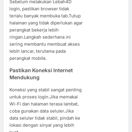
Sebelum melakukan Lebah4D
login, pastikan browser tidak
terlalu banyak membuka tab.Tutup
halaman yang tidak diperlukan agar
perangkat bekerja lebih
ringan.Langkah sederhana ini
sering membantu membuat akses
lebih lancar, terutama pada
perangkat mobile.
Pastikan Koneksi Internet
Mendukung
Koneksi yang stabil sangat penting
untuk proses login.Jika memakai
Wi-Fi dan halaman terasa lambat,
coba gunakan data seluler.Jika
data seluler tidak stabil, pindah ke
lokasi dengan sinyal yang lebih