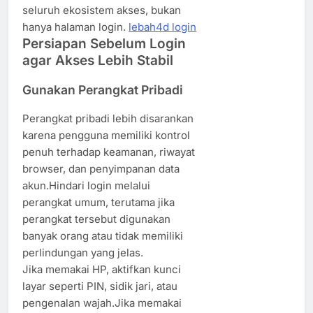
seluruh ekosistem akses, bukan
hanya halaman login.
lebah4d login
Persiapan Sebelum Login
agar Akses Lebih Stabil
Gunakan Perangkat Pribadi
Perangkat pribadi lebih disarankan
karena pengguna memiliki kontrol
penuh terhadap keamanan, riwayat
browser, dan penyimpanan data
akun.Hindari login melalui
perangkat umum, terutama jika
perangkat tersebut digunakan
banyak orang atau tidak memiliki
perlindungan yang jelas.
Jika memakai HP, aktifkan kunci
layar seperti PIN, sidik jari, atau
pengenalan wajah.Jika memakai