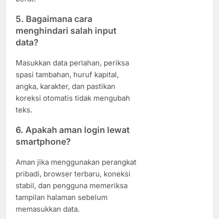
5. Bagaimana cara
menghindari salah input
data?
Masukkan data perlahan, periksa
spasi tambahan, huruf kapital,
angka, karakter, dan pastikan
koreksi otomatis tidak mengubah
teks.
6. Apakah aman login lewat
smartphone?
Aman jika menggunakan perangkat
pribadi, browser terbaru, koneksi
stabil, dan pengguna memeriksa
tampilan halaman sebelum
memasukkan data.