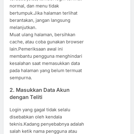
normal, dan menu tidak
bertumpuk.Jika halaman terlihat
berantakan, jangan langsung
melanjutkan.
Muat ulang halaman, bersihkan
cache, atau coba gunakan browser
lain.Pemeriksaan awal ini
membantu pengguna menghindari
kesalahan saat memasukkan data
pada halaman yang belum termuat
sempurna.
2. Masukkan Data Akun
dengan Teliti
Login yang gagal tidak selalu
disebabkan oleh kendala
teknis.Kadang penyebabnya adalah
salah ketik nama pengguna atau