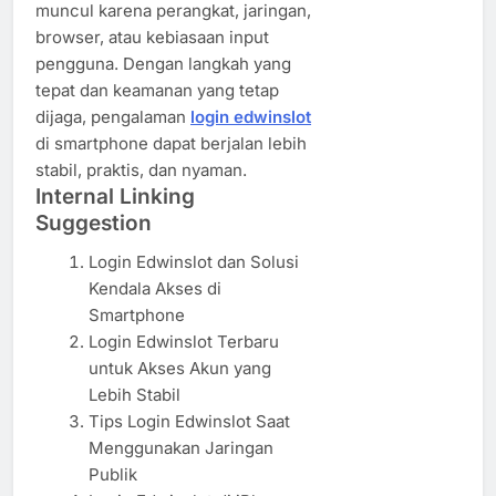
muncul karena perangkat, jaringan,
browser, atau kebiasaan input
pengguna. Dengan langkah yang
tepat dan keamanan yang tetap
dijaga, pengalaman
login edwinslot
di smartphone dapat berjalan lebih
stabil, praktis, dan nyaman.
Internal Linking
Suggestion
Login Edwinslot dan Solusi
Kendala Akses di
Smartphone
Login Edwinslot Terbaru
untuk Akses Akun yang
Lebih Stabil
Tips Login Edwinslot Saat
Menggunakan Jaringan
Publik