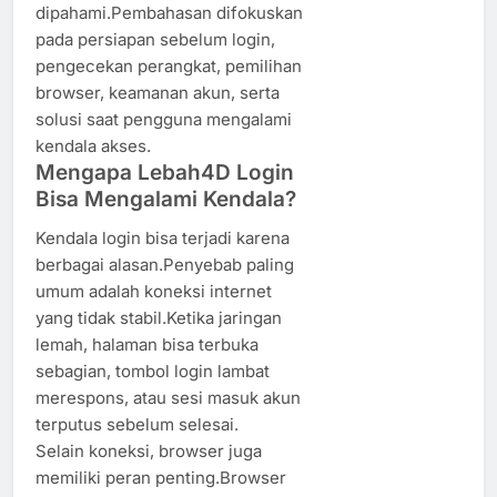
dipahami.Pembahasan difokuskan
pada persiapan sebelum login,
pengecekan perangkat, pemilihan
browser, keamanan akun, serta
solusi saat pengguna mengalami
kendala akses.
Mengapa Lebah4D Login
Bisa Mengalami Kendala?
Kendala login bisa terjadi karena
berbagai alasan.Penyebab paling
umum adalah koneksi internet
yang tidak stabil.Ketika jaringan
lemah, halaman bisa terbuka
sebagian, tombol login lambat
merespons, atau sesi masuk akun
terputus sebelum selesai.
Selain koneksi, browser juga
memiliki peran penting.Browser