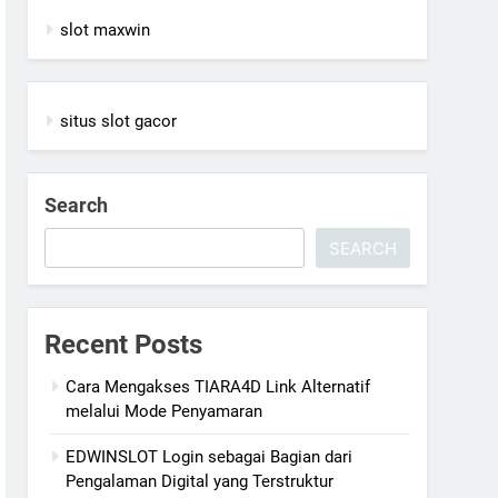
slot maxwin
situs slot gacor
Search
SEARCH
Recent Posts
Cara Mengakses TIARA4D Link Alternatif
melalui Mode Penyamaran
EDWINSLOT Login sebagai Bagian dari
Pengalaman Digital yang Terstruktur