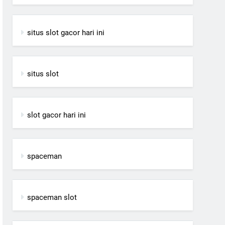
situs slot gacor hari ini
situs slot
slot gacor hari ini
spaceman
spaceman slot