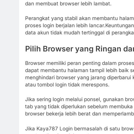
dan membuat browser lebih lambat.
Perangkat yang stabil akan membantu halaman
proses login berjalan lebih lancar.Keuntunga
data akun tidak mudah tertinggal di perangkat
Pilih Browser yang Ringan da
Browser memiliki peran penting dalam prose
dapat membantu halaman tampil lebih baik s
menghindari browser yang jarang diperbarui
atau tombol login tidak merespons.
Jika sering login melalui ponsel, gunakan b
tab yang tidak diperlukan sebelum membuka 
browser bekerja lebih berat dan memperlamb
Jika Kaya787 Login bermasalah di satu brow