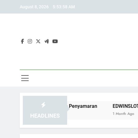
Skip
August 8, 2026
5:53:59 AM
to
content
Zvu
Dapatkan S
atif melalui Mode Penyamaran
EDWINSLOT Login sebaga
1 Month Ago
HEADLINES