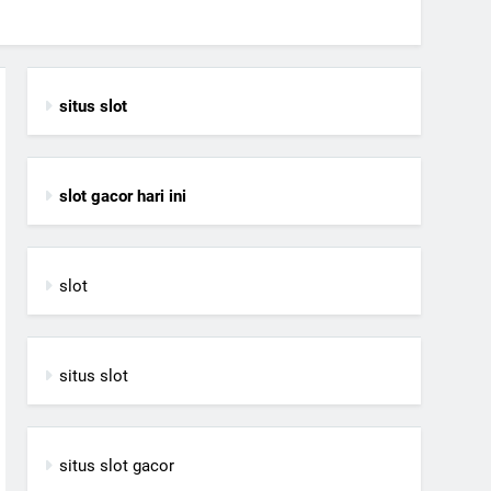
situs slot
slot gacor hari ini
slot
situs slot
situs slot gacor