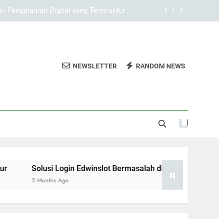
i Pengalaman Digital yang Terstruktur
rangkat Mobile dengan Langkah Praktis
s Tetap Lancar di Berbagai Perangkat
NEWSLETTER
RANDOM NEWS
 Alternatif melalui Mode Penyamaran
i Pengalaman Digital yang Terstruktur
k Kebutuhan Suara Terbaik Anda.
rangkat Mobile dengan Langkah Praktis
s Tetap Lancar di Berbagai Perangkat
usi Login Edwinslot Bermasalah di Perangkat Mobile dengan L
nths Ago