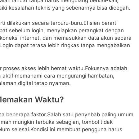
alan lancar tanpa harus mengulang berkali-kali,
ki kesalahan teknis yang sebenarnya bisa dicegah.
 dilakukan secara terburu-buru.Efisien berarti
at sebelum login, menyiapkan perangkat dengan
 koneksi internet, dan memasukkan data akun secara
Login dapat terasa lebih ringkas tanpa mengabaikan
ar proses akses lebih hemat waktu.Fokusnya adalah
aktif memahami cara mengurangi hambatan,
laman digital tetap nyaman.
 Memakan Waktu?
na beberapa faktor.Salah satu penyebab paling umum
laman mungkin terbuka sebagian, tombol tidak
lum selesai.Kondisi ini membuat pengguna harus