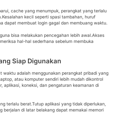
barui, cache yang menumpuk, perangkat yang terlalu
.Kesalahan kecil seperti spasi tambahan, huruf
 lama dapat membuat login gagal dan membuang waktu.
una bisa melakukan pencegahan lebih awal.Akses
emeriksa hal-hal sederhana sebelum membuka
yang Siap Digunakan
at waktu adalah menggunakan perangkat pribadi yang
laptop, atau komputer sendiri lebih mudah dikontrol
, aplikasi, koneksi, dan pengaturan keamanan di
g terlalu berat.Tutup aplikasi yang tidak diperlukan,
g berjalan di latar belakang dapat memakai memori