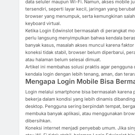
data seluler maupun Wi-Fi. Namun, akses mobile ju
tersendiri, seperti layar kecil, jaringan yang beru
browser yang menumpuk, serta kemungkinan salah 
keyboard virtual.
Ketika Login Edwinslot bermasalah di perangkat mo
perlu langsung menyimpulkan bahwa kendala berasa
banyak kasus, masalah akses muncul karena faktor
koneksi tidak stabil, browser belum diperbarui, pera
atau halaman belum selesai dimuat.
Artikel ini membahas solusi praktis agar pengguna
kendala login dengan lebih tenang, aman, dan terar
Mengapa Login Mobile Bisa Berm
Login melalui smartphone bisa bermasalah karena 
bekerja dalam kondisi yang lebih dinamis dibanding
desktop. Pengguna sering berpindah tempat, bergan
membuka banyak aplikasi, atau menggunakan brows
dibersihkan.
Koneksi internet menjadi penyebab umum. Jika siny