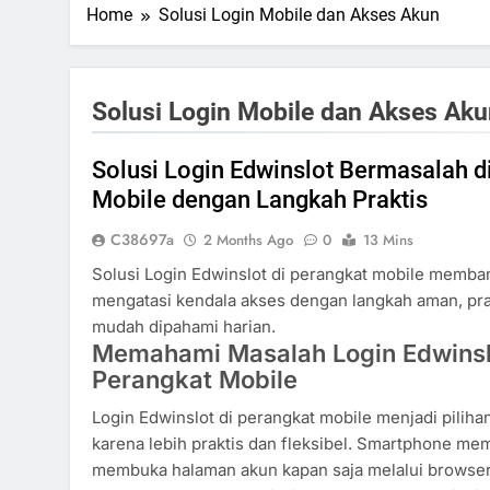
Home
Solusi Login Mobile dan Akses Akun
Solusi Login Mobile dan Akses Aku
Solusi Login Edwinslot Bermasalah d
Mobile dengan Langkah Praktis
C38697a
2 Months Ago
0
13 Mins
Solusi Login Edwinslot di perangkat mobile memb
mengatasi kendala akses dengan langkah aman, prakt
mudah dipahami harian.
Memahami Masalah Login Edwinsl
Perangkat Mobile
Login Edwinslot di perangkat mobile menjadi pilih
karena lebih praktis dan fleksibel. Smartphone 
membuka halaman akun kapan saja melalui browse