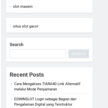
slot maxwin
situs slot gacor
Search
SEARCH
Recent Posts
Cara Mengakses TIARA4D Link Alternatif
melalui Mode Penyamaran
EDWINSLOT Login sebagai Bagian dari
Pengalaman Digital yang Terstruktur