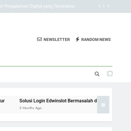
i Pengalaman Digital yang Terstruktur
rangkat Mobile dengan Langkah Praktis
s Tetap Lancar di Berbagai Perangkat
NEWSLETTER
RANDOM NEWS
 Alternatif melalui Mode Penyamaran
i Pengalaman Digital yang Terstruktur
k Kebutuhan Suara Terbaik Anda.
rangkat Mobile dengan Langkah Praktis
s Tetap Lancar di Berbagai Perangkat
usi Login Edwinslot Bermasalah di Perangkat Mobile dengan L
onths Ago