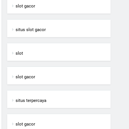
slot gacor
situs slot gacor
slot
slot gacor
situs terpercaya
slot gacor