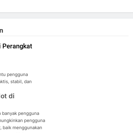
n
i Perangkat
antu pengguna
is, stabil, dan
ot di
an banyak pengguna
memungkinkan pengguna
r, baik menggunakan