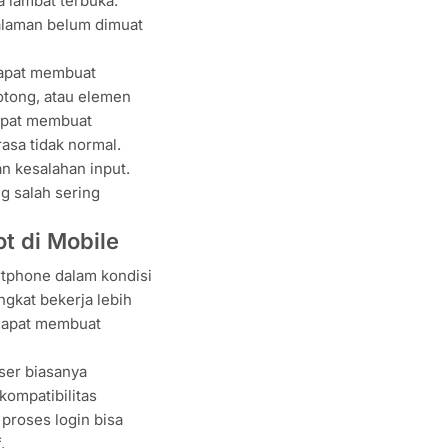
a lambat terbuka.
alaman belum dimuat
dapat membuat
otong, atau elemen
apat membuat
asa tidak normal.
n kesalahan input.
ng salah sering
t di Mobile
rtphone dalam kondisi
ngkat bekerja lebih
k dapat membuat
ser biasanya
kompatibilitas
 proses login bisa
.