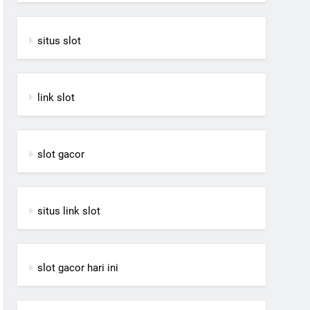
situs slot
link slot
slot gacor
situs link slot
slot gacor hari ini