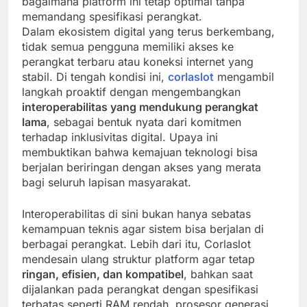
bagaimana platform ini tetap optimal tanpa
memandang spesifikasi perangkat.
Dalam ekosistem digital yang terus berkembang,
tidak semua pengguna memiliki akses ke
perangkat terbaru atau koneksi internet yang
stabil. Di tengah kondisi ini,
corlaslot
mengambil
langkah proaktif dengan mengembangkan
interoperabilitas yang mendukung perangkat
lama
, sebagai bentuk nyata dari komitmen
terhadap inklusivitas digital. Upaya ini
membuktikan bahwa kemajuan teknologi bisa
berjalan beriringan dengan akses yang merata
bagi seluruh lapisan masyarakat.
Interoperabilitas di sini bukan hanya sebatas
kemampuan teknis agar sistem bisa berjalan di
berbagai perangkat. Lebih dari itu, Corlaslot
mendesain ulang struktur platform agar tetap
ringan, efisien, dan kompatibel
, bahkan saat
dijalankan pada perangkat dengan spesifikasi
terbatas seperti RAM rendah, prosesor generasi