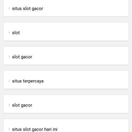
situs slot gacor
slot
slot gacor
situs terpercaya
slot gacor
situs slot gacor hari ini