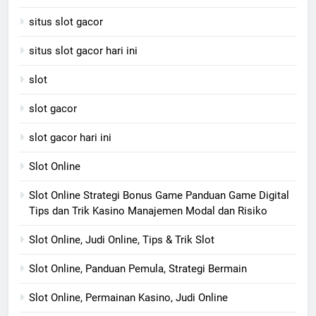
situs slot gacor
situs slot gacor hari ini
slot
slot gacor
slot gacor hari ini
Slot Online
Slot Online Strategi Bonus Game Panduan Game Digital
Tips dan Trik Kasino Manajemen Modal dan Risiko
Slot Online, Judi Online, Tips & Trik Slot
Slot Online, Panduan Pemula, Strategi Bermain
Slot Online, Permainan Kasino, Judi Online