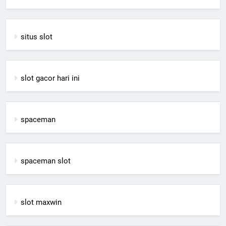
situs slot
slot gacor hari ini
spaceman
spaceman slot
slot maxwin