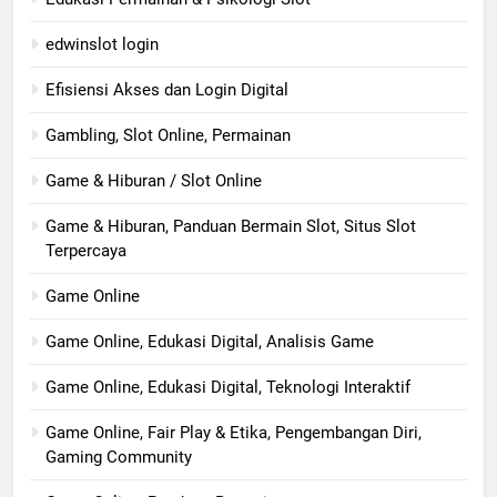
edwinslot login
Efisiensi Akses dan Login Digital
Gambling, Slot Online, Permainan
Game & Hiburan / Slot Online
Game & Hiburan, Panduan Bermain Slot, Situs Slot
Terpercaya
Game Online
Game Online, Edukasi Digital, Analisis Game
Game Online, Edukasi Digital, Teknologi Interaktif
Game Online, Fair Play & Etika, Pengembangan Diri,
Gaming Community