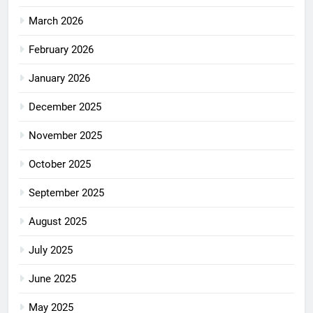
March 2026
February 2026
January 2026
December 2025
November 2025
October 2025
September 2025
August 2025
July 2025
June 2025
May 2025