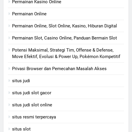
Permainan Kasino Online
Permainan Online
Permainan Online, Slot Online, Kasino, Hiburan Digital
Permainan Slot, Casino Online, Panduan Bermain Slot
Potensi Maksimal, Strategi Tim, Offense & Defense,
Move Efektif, Evolusi & Power Up, Pokémon Kompetitif
Privasi Browser dan Pemecahan Masalah Akses
situs judi
situs judi slot gacor
situs judi slot online
situs resmi terpercaya
situs slot