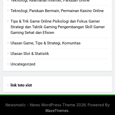
Teknologi, Keamanan Internet, Panduan Online
Teknologi, Panduan Bermain, Permainan Kasino Online
Tips & Trik Game Online Psikologi dan Fokus Gamer
Strategi dan Taktik Gaming Pengembangan Skill Gamer
Gaming Sehat dan Efisien
Ulasan Game, Tips & Strategi, Komunitas
Ulasan Slot & Statistik
Uncategorized
link toto slot
Newsmatic - News WordPress Theme 2026. Powered By
.
BlazeThemes