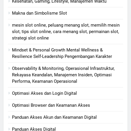
Kesehatan, Gaming, Lifestyle, Manajemen Waktu
Makna dan Simbolisme Slot
mesin slot online, peluang menang slot, memilih mesin
slot, tips slot online, cara menang slot, permainan slot,
strategi slot online
Mindset & Personal Growth Mental Wellness &
Resilience Self-Leadership Pengembangan Karakter
Observability & Monitoring, Operasional Infrastruktur,
Rekayasa Keandalan, Manajemen Insiden, Optimasi
Performa, Keamanan Operasional
Optimasi Akses dan Login Digital
Optimasi Browser dan Keamanan Akses
Panduan Akses Akun dan Keamanan Digital
Panduan Akses Digital