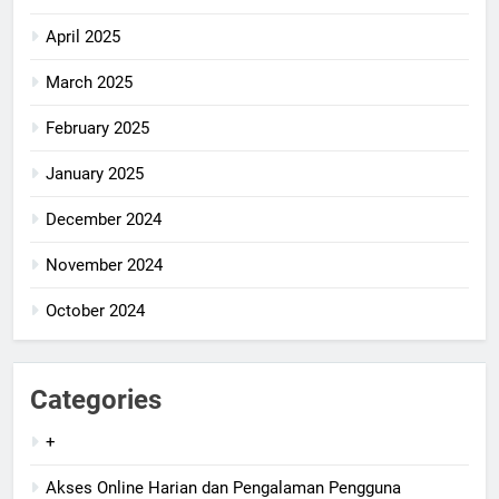
April 2025
March 2025
February 2025
January 2025
December 2024
November 2024
October 2024
Categories
+
Akses Online Harian dan Pengalaman Pengguna