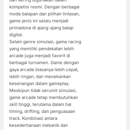
kompetisi resmi. Dengan berbagai
mode balapan dan pilihan lintasan,
game jenis ini selalu menjadi
primadona di ajang-ajang balap
digital.
Selain genre simulasi, game racing
yang memiliki pendekatan lebih
arcade juga menjadi favorit di
berbagai turnamen. Game dengan
gaya arcade biasanya lebih cepat,
lebih ringan, dan menekankan
kesenangan dalam gameplay.
Meskipun tidak serumit simulasi,
game arcade tetap membutuhkan
skill tinggi, terutama dalam hal
timing, drifting, dan penguasaan
track. Kombinasi antara
kesederhanaan mekanik dan