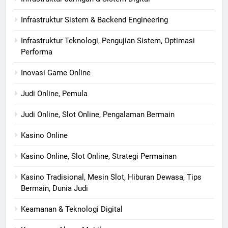
Infrastruktur Sistem & Backend Engineering
Infrastruktur Teknologi, Pengujian Sistem, Optimasi
Performa
Inovasi Game Online
Judi Online, Pemula
Judi Online, Slot Online, Pengalaman Bermain
Kasino Online
Kasino Online, Slot Online, Strategi Permainan
Kasino Tradisional, Mesin Slot, Hiburan Dewasa, Tips
Bermain, Dunia Judi
Keamanan & Teknologi Digital