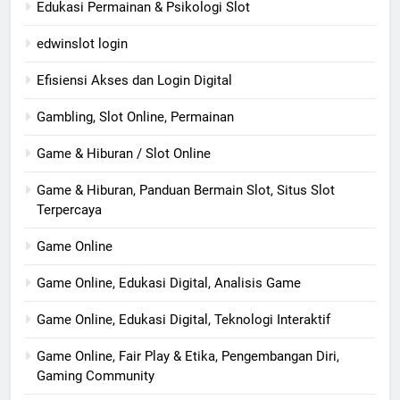
Edukasi Permainan & Psikologi Slot
edwinslot login
Efisiensi Akses dan Login Digital
Gambling, Slot Online, Permainan
Game & Hiburan / Slot Online
Game & Hiburan, Panduan Bermain Slot, Situs Slot
Terpercaya
Game Online
Game Online, Edukasi Digital, Analisis Game
Game Online, Edukasi Digital, Teknologi Interaktif
Game Online, Fair Play & Etika, Pengembangan Diri,
Gaming Community