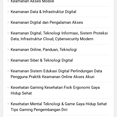
Keamanan Akses Mobile
Keamanan Data & Infrastruktur Digital
Keamanan Digital dan Pengalaman Akses
Keamanan Digital, Teknologi Informasi, Sistem Proteksi
Data, Infrastruktur Cloud, Cybersecurity Modern
Keamanan Online, Panduan, Teknologi
Keamanan Siber & Teknologi Digital
Keamanan Sistem Edukasi Digital Perlindungan Data
Pengguna Praktik Keamanan Online Akses Akun
Kesehatan Gaming Kesehatan Fisik Ergonomi Gaya
Hidup Sehat
Kesehatan Mental Teknologi & Game Gaya Hidup Sehat
Tips Gaming Pengembangan Diri