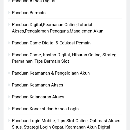
Panduan Akses Digital
Panduan Bermain
Panduan Digital,Keamanan Online,Tutorial
Akses,Pengalaman Pengguna,Manajemen Akun
Panduan Game Digital & Edukasi Pemain
Panduan Game, Kasino Digital, Hiburan Online, Strategi
Permainan, Tips Bermain Slot
Panduan Keamanan & Pengelolaan Akun
Panduan Keamanan Akses
Panduan Kelancaran Akses
Panduan Koneksi dan Akses Login
Panduan Login Mobile, Tips Slot Online, Optimasi Akses
Situs, Strategi Login Cepat, Keamanan Akun Digital