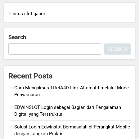
situs slot gacor
Search
SEARCH
Recent Posts
Cara Mengakses TIARA4D Link Alternatif melalui Mode
Penyamaran
EDWINSLOT Login sebagai Bagian dari Pengalaman
Digital yang Terstruktur
Solusi Login Edwinslot Bermasalah di Perangkat Mobile
dengan Langkah Praktis