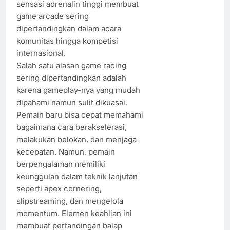
sensasi adrenalin tinggi membuat
game arcade sering
dipertandingkan dalam acara
komunitas hingga kompetisi
internasional.
Salah satu alasan game racing
sering dipertandingkan adalah
karena gameplay-nya yang mudah
dipahami namun sulit dikuasai.
Pemain baru bisa cepat memahami
bagaimana cara berakselerasi,
melakukan belokan, dan menjaga
kecepatan. Namun, pemain
berpengalaman memiliki
keunggulan dalam teknik lanjutan
seperti apex cornering,
slipstreaming, dan mengelola
momentum. Elemen keahlian ini
membuat pertandingan balap