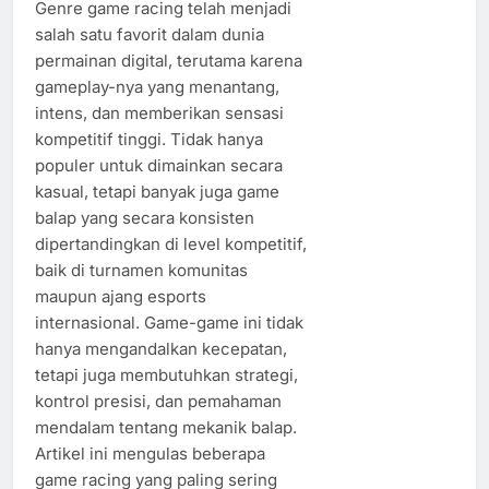
Genre game racing telah menjadi
salah satu favorit dalam dunia
permainan digital, terutama karena
gameplay-nya yang menantang,
intens, dan memberikan sensasi
kompetitif tinggi. Tidak hanya
populer untuk dimainkan secara
kasual, tetapi banyak juga game
balap yang secara konsisten
dipertandingkan di level kompetitif,
baik di turnamen komunitas
maupun ajang esports
internasional. Game-game ini tidak
hanya mengandalkan kecepatan,
tetapi juga membutuhkan strategi,
kontrol presisi, dan pemahaman
mendalam tentang mekanik balap.
Artikel ini mengulas beberapa
game racing yang paling sering