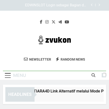
Skip
Solusi Login Edwinslot Bermasalah di Perangkat
to
Mobile dengan Langkah Praktis
content
Lebah4D Login dan Cara Memastikan Akses
Tetap Lancar di Berbagai Perangkat
Cara Mengakses TIARA4D Link Alternatif melalui
Mode Penyamaran
EDWINSLOT Login sebagai Bagian dari
Pengalaman Digital yang Terstruktur
Solusi Login Edwinslot Bermasalah di Perangkat
Mobile dengan Langkah Praktis
Zvukon
Dapatkan Solusi Audio Berkualitas Dari
Lebah4D Login dan Cara Memastikan Akses
NEWSLETTER
RANDOM NEWS
Tetap Lancar di Berbagai Perangkat
Zvukon. Produk Profesional Untuk
Kebutuhan Suara Terbaik Anda.
MENU
ra Mengakses TIARA4D Link Alternatif melalui Mode Penyam
HEADLINES
Month Ago