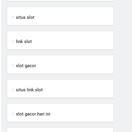
situs slot
link slot
slot gacor
situs link slot
slot gacor hari ini