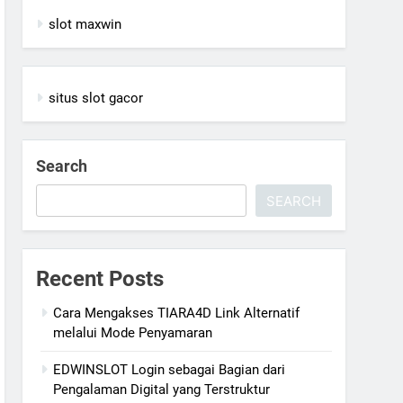
slot maxwin
situs slot gacor
Search
SEARCH
Recent Posts
Cara Mengakses TIARA4D Link Alternatif
melalui Mode Penyamaran
EDWINSLOT Login sebagai Bagian dari
Pengalaman Digital yang Terstruktur