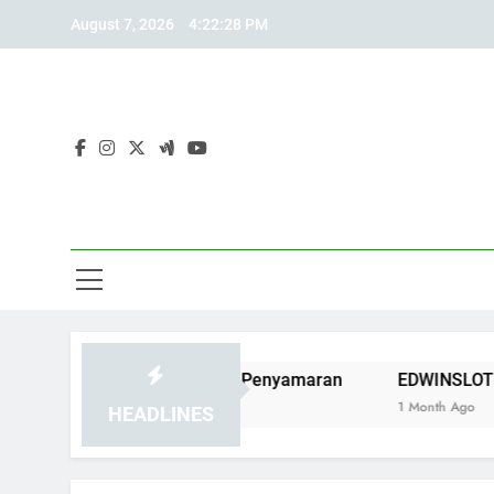
Skip
August 7, 2026
4:22:29 PM
to
content
Zvu
Dapatkan S
atif melalui Mode Penyamaran
EDWINSLOT Login sebaga
1 Month Ago
HEADLINES