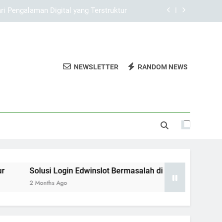
i Pengalaman Digital yang Terstruktur
rangkat Mobile dengan Langkah Praktis
s Tetap Lancar di Berbagai Perangkat
NEWSLETTER
RANDOM NEWS
 Alternatif melalui Mode Penyamaran
i Pengalaman Digital yang Terstruktur
k Kebutuhan Suara Terbaik Anda.
rangkat Mobile dengan Langkah Praktis
s Tetap Lancar di Berbagai Perangkat
usi Login Edwinslot Bermasalah di Perangkat Mobile dengan L
nths Ago