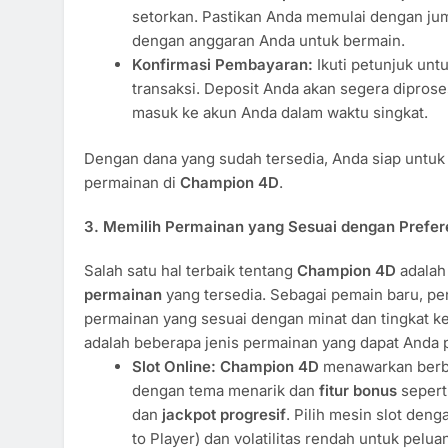
setorkan. Pastikan Anda memulai dengan ju
dengan anggaran Anda untuk bermain.
Konfirmasi Pembayaran:
Ikuti petunjuk unt
transaksi. Deposit Anda akan segera dipros
masuk ke akun Anda dalam waktu singkat.
Dengan dana yang sudah tersedia, Anda siap untuk
permainan di
Champion 4D
.
3.
Memilih Permainan yang Sesuai dengan Prefer
Salah satu hal terbaik tentang
Champion 4D
adalah
permainan
yang tersedia. Sebagai pemain baru, pe
permainan yang sesuai dengan minat dan tingkat ke
adalah beberapa jenis permainan yang dapat Anda pi
Slot Online:
Champion 4D
menawarkan berba
dengan tema menarik dan
fitur bonus
sepert
dan
jackpot progresif
. Pilih mesin slot den
to Player) dan volatilitas rendah untuk pelu