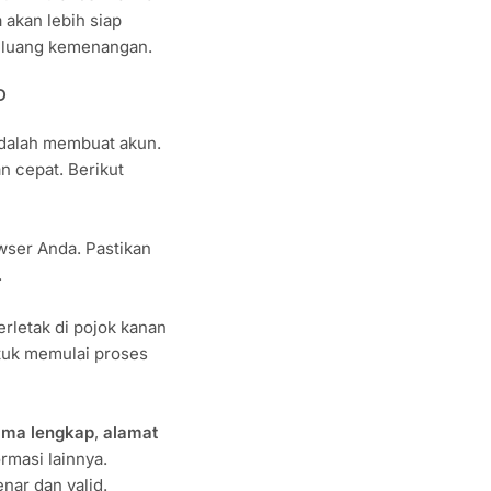
 akan lebih siap
eluang kemenangan.
D
dalah membuat akun.
n cepat. Berikut
wser Anda. Pastikan
.
erletak di pojok kanan
ntuk memulai proses
ma lengkap
,
alamat
ormasi lainnya.
ar dan valid.