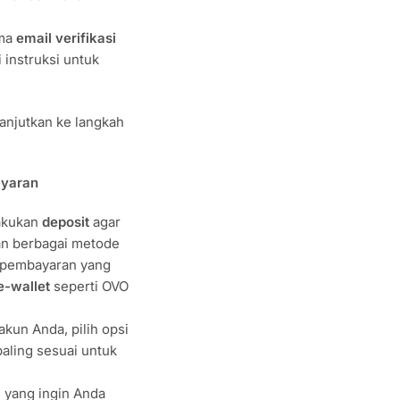
ima
email verifikasi
 instruksi untuk
anjutkan ke langkah
ayaran
lakukan
deposit
agar
 berbagai metode
 pembayaran yang
e-wallet
seperti OVO
akun Anda, pilih opsi
aling sesuai untuk
yang ingin Anda