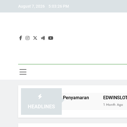
Skip
August 7, 2026
5:03:27 PM
to
content
Zvu
Dapatkan S
natif melalui Mode Penyamaran
EDWINSLOT Login sebaga
1 Month Ago
HEADLINES