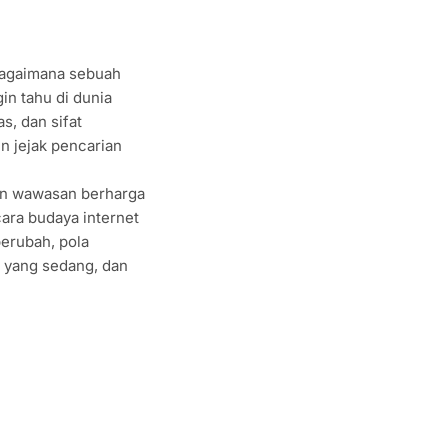
agaimana sebuah
in tahu di dunia
s, dan sifat
un jejak pencarian
n wawasan berharga
cara budaya internet
berubah, pola
 yang sedang, dan