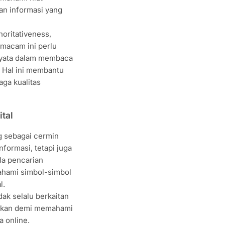
an informasi yang
horitativeness,
emacam ini perlu
nyata dalam membaca
f. Hal ini membantu
ga kualitas
tal
 sebagai cermin
nformasi, tetapi juga
ola pencarian
hami simbol-simbol
l.
ak selalu berkaitan
kukan demi memahami
a online.