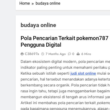
Home
budaya online
budaya online
Pola Pencarian Terkait pokemon787 
Pengguna Digital
C38697a
7 Months Ago
0
6 Mins
Dalam ekosistem digital modern, pola pencarian me
indikator paling penting untuk memahami perilaku 
Ketika sebuah istilah seperti
judi slot online
mulai s
pencarian, hal tersebut menandakan adanya keterta
berkembang secara organik. Pola pencarian tidak
rasa ingin tahu, tetapi juga menggambarkan bagaim
membangun eksistensi di tengah arus informasi ya
Artikel ini membahas pola pencarian terkait
pokem
pada bagaimana pengguna menemukannya, alasan di