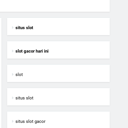
situs slot
slot gacor hari ini
slot
situs slot
situs slot gacor