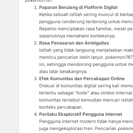
pokemon787
:
Paparan Berulang di Platform Digital
Ketika sebuah istilah sering muncul di berba
pengguna cenderung terdorong untuk menca
Repetisi menciptakan rasa familiar, meski 
sepenuhnya memahami konteksnya.
Rasa Penasaran dan Ambiguitas
Istilah yang tidak langsung menjelaskan mak
memicu pencarian lebih lanjut.
pokemon787
ini, sehingga mendorong pengguna untuk me
atau latar belakangnya.
Efek Komunitas dan Percakapan Online
Diskusi di komunitas digital sering kali memu
tertentu sebagai “kode” atau simbol internal
komunitas tersebut kemudian mencari istila
konteks percakapan.
Perilaku Eksploratif Pengguna Internet
Pengguna internet modern tidak hanya mencar
juga mengeksplorasi tren. Pencarian
pokem