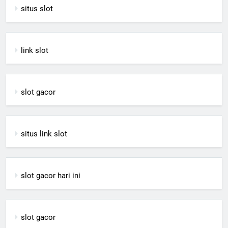
situs slot
link slot
slot gacor
situs link slot
slot gacor hari ini
slot gacor