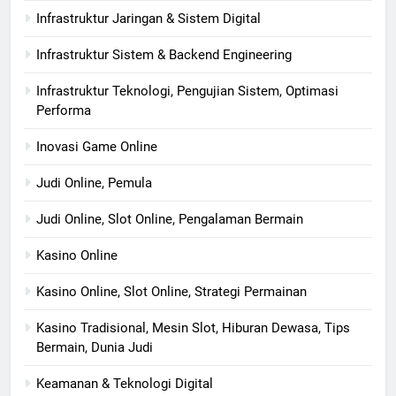
Infrastruktur Jaringan & Sistem Digital
Infrastruktur Sistem & Backend Engineering
Infrastruktur Teknologi, Pengujian Sistem, Optimasi
Performa
Inovasi Game Online
Judi Online, Pemula
Judi Online, Slot Online, Pengalaman Bermain
Kasino Online
Kasino Online, Slot Online, Strategi Permainan
Kasino Tradisional, Mesin Slot, Hiburan Dewasa, Tips
Bermain, Dunia Judi
Keamanan & Teknologi Digital