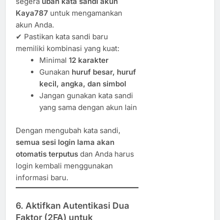
segera
ubah kata sandi akun
Kaya787
untuk mengamankan
akun Anda.
✔ Pastikan kata sandi baru
memiliki kombinasi yang kuat:
Minimal
12 karakter
Gunakan
huruf besar, huruf
kecil, angka, dan simbol
Jangan gunakan kata sandi
yang sama dengan akun lain
Dengan mengubah kata sandi,
semua sesi login lama akan
otomatis terputus
dan Anda harus
login kembali menggunakan
informasi baru.
6. Aktifkan Autentikasi Dua
Faktor (2FA) untuk