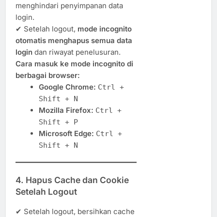
menghindari penyimpanan data
login.
✔ Setelah logout,
mode incognito
otomatis menghapus semua data
login
dan riwayat penelusuran.
Cara masuk ke mode incognito di
berbagai browser:
Google Chrome:
Ctrl +
Shift + N
Mozilla Firefox:
Ctrl +
Shift + P
Microsoft Edge:
Ctrl +
Shift + N
4. Hapus Cache dan Cookie
Setelah Logout
✔ Setelah logout, bersihkan cache