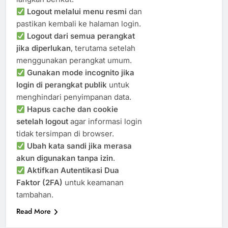
Logout melalui menu resmi
dan
pastikan kembali ke halaman login.
Logout dari semua perangkat
jika diperlukan
, terutama setelah
menggunakan perangkat umum.
Gunakan mode incognito jika
login di perangkat publik
untuk
menghindari penyimpanan data.
Hapus cache dan cookie
setelah logout
agar informasi login
tidak tersimpan di browser.
Ubah kata sandi jika merasa
akun digunakan tanpa izin
.
Aktifkan Autentikasi Dua
Faktor (2FA)
untuk keamanan
tambahan.
Read More