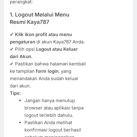
perangkat:
1. Logout Melalui Menu
Resmi Kaya787
✔
Klik ikon profil atau menu
pengaturan
di akun Kaya787 Anda.
✔ Pilih opsi
Logout atau Keluar
dari Akun
.
✔ Pastikan bahwa halaman kembali
ke tampilan
form login
, yang
menandakan Anda sudah keluar
dari akun.
Tips:
Jangan hanya menutup
browser atau aplikasi tanpa
logout terlebih dahulu.
Pastikan Anda melihat
konfirmasi logout berhasil