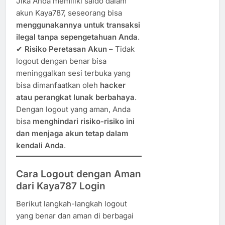
Jika Anda memiliki saldo dalam
akun Kaya787, seseorang bisa
menggunakannya untuk transaksi
ilegal tanpa sepengetahuan Anda
.
✔
Risiko Peretasan Akun
– Tidak
logout dengan benar bisa
meninggalkan sesi terbuka yang
bisa dimanfaatkan oleh
hacker
atau perangkat lunak berbahaya
.
Dengan logout yang aman, Anda
bisa
menghindari risiko-risiko ini
dan menjaga akun tetap dalam
kendali Anda
.
Cara Logout dengan Aman
dari Kaya787 Login
Berikut langkah-langkah logout
yang benar dan aman di berbagai