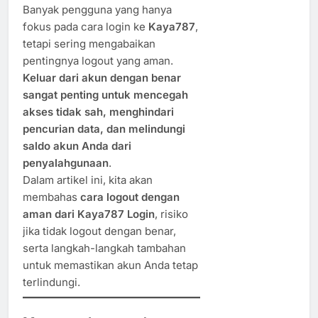
Banyak pengguna yang hanya
fokus pada cara login ke
Kaya787
,
tetapi sering mengabaikan
pentingnya logout yang aman.
Keluar dari akun dengan benar
sangat penting untuk mencegah
akses tidak sah, menghindari
pencurian data, dan melindungi
saldo akun Anda dari
penyalahgunaan
.
Dalam artikel ini, kita akan
membahas
cara logout dengan
aman dari Kaya787 Login
, risiko
jika tidak logout dengan benar,
serta langkah-langkah tambahan
untuk memastikan akun Anda tetap
terlindungi.