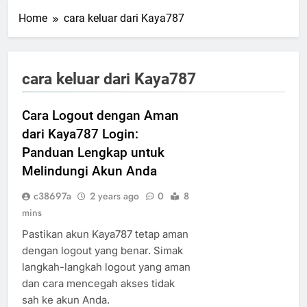
Home
cara keluar dari Kaya787
cara keluar dari Kaya787
Cara Logout dengan Aman
dari Kaya787 Login:
Panduan Lengkap untuk
Melindungi Akun Anda
c38697a
2 years ago
0
8
mins
Pastikan akun Kaya787 tetap aman
dengan logout yang benar. Simak
langkah-langkah logout yang aman
dan cara mencegah akses tidak
sah ke akun Anda.