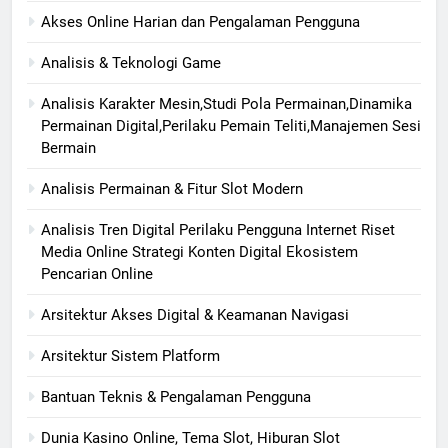
Akses Online Harian dan Pengalaman Pengguna
Analisis & Teknologi Game
Analisis Karakter Mesin,Studi Pola Permainan,Dinamika
Permainan Digital,Perilaku Pemain Teliti,Manajemen Sesi
Bermain
Analisis Permainan & Fitur Slot Modern
Analisis Tren Digital Perilaku Pengguna Internet Riset
Media Online Strategi Konten Digital Ekosistem
Pencarian Online
Arsitektur Akses Digital & Keamanan Navigasi
Arsitektur Sistem Platform
Bantuan Teknis & Pengalaman Pengguna
Dunia Kasino Online, Tema Slot, Hiburan Slot