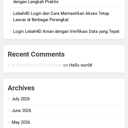
dengan Langkah Praktis
Lebah4D Login dan Cara Memastikan Akses Tetap
Lancar di Berbagai Perangkat
Login Lebah4D Aman dengan Verifikasi Data yang Tepat
Recent Comments
A WordPress Commenter
on
Hello world!
Archives
July 2026
June 2026
May 2026