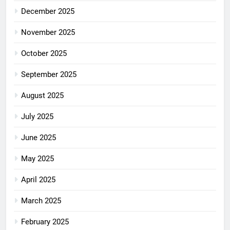
December 2025
November 2025
October 2025
September 2025
August 2025
July 2025
June 2025
May 2025
April 2025
March 2025
February 2025