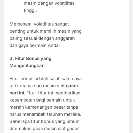
mesin dengan volatilitas
tinggi.
Memahami volatilitas sangat
penting untuk memilih mesin yang
paling sesuai dengan anggaran
dan gaya bermain Anda.
3.
Fitur Bonus yang
Menguntungkan
Fitur bonus adalah salah satu daya
tarik utama dari mesin
slot gacor
hari ini
. Fitur-fitur ini memberikan
kesempatan bagi pemain untuk
meraih kemenangan besar tanpa
harus menambah taruhan mereka.
Beberapa fitur bonus yang umum
ditemukan pada mesin slot gacor