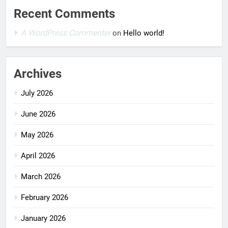
Recent Comments
A WordPress Commenter
on
Hello world!
Archives
July 2026
June 2026
May 2026
April 2026
March 2026
February 2026
January 2026