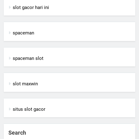
slot gacor hari ini
spaceman
spaceman slot
slot maxwin
situs slot gacor
Search