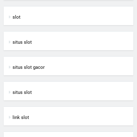
slot
situs slot
situs slot gacor
situs slot
link slot