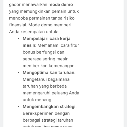
gacor menawarkan
mode demo
yang memungkinkan pemain untuk
mencoba permainan tanpa risiko
finansial. Mode demo memberi
Anda kesempatan untuk:
Mempelajari cara kerja
mesin
: Memahami cara fitur
bonus berfungsi dan
seberapa sering mesin
memberikan kemenangan.
Mengoptimalkan taruhan
:
Mengetahui bagaimana
taruhan yang berbeda
memengaruhi peluang Anda
untuk menang.
Mengembangkan strategi
:
Bereksperimen dengan
berbagai strategi taruhan
untuk melihat mana yang