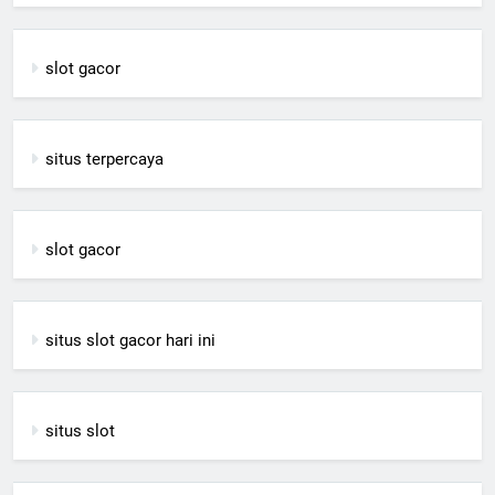
slot gacor
situs terpercaya
slot gacor
situs slot gacor hari ini
situs slot