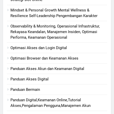
Mindset & Personal Growth Mental Wellness &
Resilience Self-Leadership Pengembangan Karakter
Observability & Monitoring, Operasional Infrastruktur,
Rekayasa Keandalan, Manajemen Insiden, Optimasi
Performa, Keamanan Operasional
Optimasi Akses dan Login Digital
Optimasi Browser dan Keamanan Akses
Panduan Akses Akun dan Keamanan Digital
Panduan Akses Digital
Panduan Bermain
Panduan Digital,Keamanan Online,Tutorial
Akses,Pengalaman Pengguna,Manajemen Akun