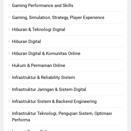
Gaming Performance and Skills
Gaming, Simulation, Strategy, Player Experience
Hiburan & Teknologi Digital
Hiburan Digital
Hiburan Digital & Komunitas Online
Hukum & Permainan Online
Infrastruktur & Reliability Sistem
Infrastruktur Jaringan & Sistem Digital
Infrastruktur Sistem & Backend Engineering
Infrastruktur Teknologi, Pengujian Sistem, Optimasi
Performa