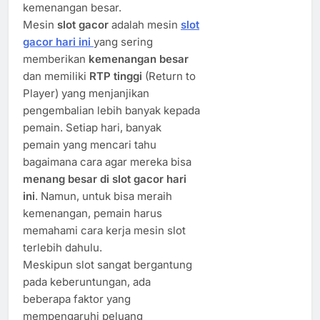
kemenangan besar.
Mesin
slot gacor
adalah mesin
slot
gacor hari ini
yang sering
memberikan
kemenangan besar
dan memiliki
RTP tinggi
(Return to
Player) yang menjanjikan
pengembalian lebih banyak kepada
pemain. Setiap hari, banyak
pemain yang mencari tahu
bagaimana cara agar mereka bisa
menang besar di slot gacor hari
ini
. Namun, untuk bisa meraih
kemenangan, pemain harus
memahami cara kerja mesin slot
terlebih dahulu.
Meskipun slot sangat bergantung
pada keberuntungan, ada
beberapa faktor yang
mempengaruhi peluang