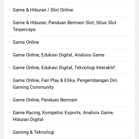
Game & Hiburan / Slot Online
Game & Hiburan, Panduan Bermain Slot, Situs Slot
Terpercaya
Game Online
Game Online, Edukasi Digital, Analisis Game
Game Online, Edukasi Digital, Teknologi Interaktif
Game Online, Fair Play & Etika, Pengembangan Diri,
Gaming Community
Game Online, Panduan Bermain
Game Racing, Kompetisi Esports, Analisis Game,
Hiburan Digital
Gaming & Teknologi