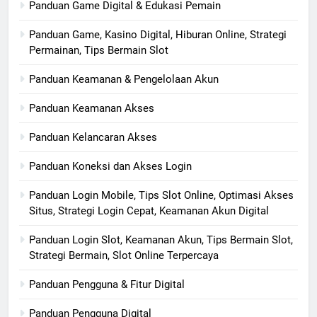
Panduan Game Digital & Edukasi Pemain
Panduan Game, Kasino Digital, Hiburan Online, Strategi
Permainan, Tips Bermain Slot
Panduan Keamanan & Pengelolaan Akun
Panduan Keamanan Akses
Panduan Kelancaran Akses
Panduan Koneksi dan Akses Login
Panduan Login Mobile, Tips Slot Online, Optimasi Akses
Situs, Strategi Login Cepat, Keamanan Akun Digital
Panduan Login Slot, Keamanan Akun, Tips Bermain Slot,
Strategi Bermain, Slot Online Terpercaya
Panduan Pengguna & Fitur Digital
Panduan Pengguna Digital