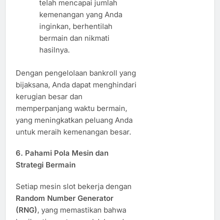
telah mencapai jumlah
kemenangan yang Anda
inginkan, berhentilah
bermain dan nikmati
hasilnya.
Dengan pengelolaan bankroll yang
bijaksana, Anda dapat menghindari
kerugian besar dan
memperpanjang waktu bermain,
yang meningkatkan peluang Anda
untuk meraih kemenangan besar.
6.
Pahami Pola Mesin dan
Strategi Bermain
Setiap mesin slot bekerja dengan
Random Number Generator
(RNG)
, yang memastikan bahwa