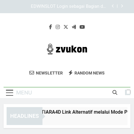
Skip
Solusi Login Edwinslot Bermasalah di Perangkat
to
Mobile dengan Langkah Praktis
content
Lebah4D Login dan Cara Memastikan Akses
Tetap Lancar di Berbagai Perangkat
Cara Mengakses TIARA4D Link Alternatif melalui
Mode Penyamaran
EDWINSLOT Login sebagai Bagian dari
Pengalaman Digital yang Terstruktur
Solusi Login Edwinslot Bermasalah di Perangkat
Mobile dengan Langkah Praktis
Zvukon
Dapatkan Solusi Audio Berkualitas Dari
Lebah4D Login dan Cara Memastikan Akses
NEWSLETTER
RANDOM NEWS
Tetap Lancar di Berbagai Perangkat
Zvukon. Produk Profesional Untuk
Kebutuhan Suara Terbaik Anda.
MENU
ra Mengakses TIARA4D Link Alternatif melalui Mode Penyam
HEADLINES
Weeks Ago