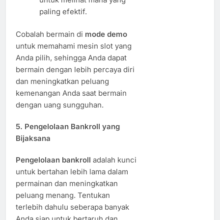
paling efektif.
Cobalah bermain di
mode demo
untuk memahami mesin slot yang
Anda pilih, sehingga Anda dapat
bermain dengan lebih percaya diri
dan meningkatkan peluang
kemenangan Anda saat bermain
dengan uang sungguhan.
5.
Pengelolaan Bankroll yang
Bijaksana
Pengelolaan bankroll
adalah kunci
untuk bertahan lebih lama dalam
permainan dan meningkatkan
peluang menang. Tentukan
terlebih dahulu seberapa banyak
Anda siap untuk bertaruh dan