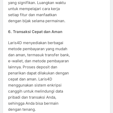
yang signifikan. Luangkan waktu
untuk mempelajari cara kerja
setiap fitur dan manfaatkan
dengan bijak selama permainan.
6. Transaksi Cepat dan Aman
Laris4D menyediakan berbagai
metode pembayaran yang mudah
dan aman, termasuk transfer bank,
e-wallet, dan metode pembayaran
lainnya. Proses deposit dan
penarikan dapat dilakukan dengan
cepat dan aman. Laris4D
menggunakan sistem enkripsi
canggih untuk melindungi data
pribadi dan transaksi Anda,
sehingga Anda bisa bermain
dengan tenang.