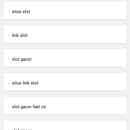
situs slot
link slot
slot gacor
situs link slot
slot gacor hari ini