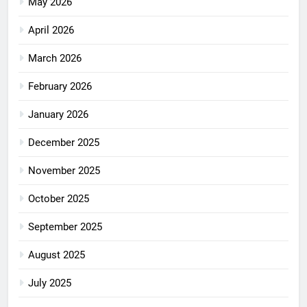
May 2026
April 2026
March 2026
February 2026
January 2026
December 2025
November 2025
October 2025
September 2025
August 2025
July 2025