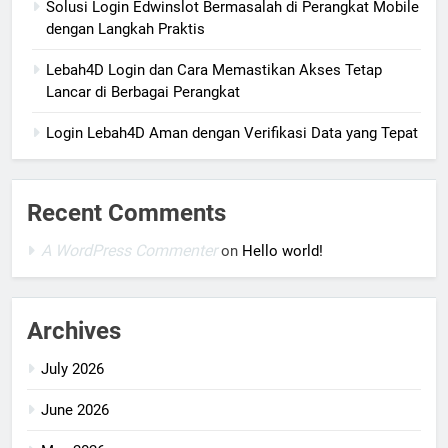
Solusi Login Edwinslot Bermasalah di Perangkat Mobile
dengan Langkah Praktis
Lebah4D Login dan Cara Memastikan Akses Tetap
Lancar di Berbagai Perangkat
Login Lebah4D Aman dengan Verifikasi Data yang Tepat
Recent Comments
A WordPress Commenter
on
Hello world!
Archives
July 2026
June 2026