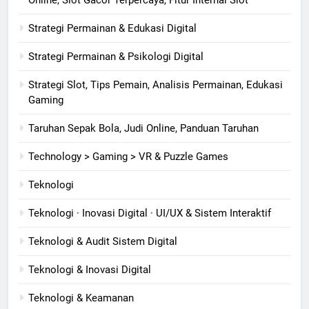
Strategi Permainan & Edukasi Digital
Strategi Permainan & Psikologi Digital
Strategi Slot, Tips Pemain, Analisis Permainan, Edukasi
Gaming
Taruhan Sepak Bola, Judi Online, Panduan Taruhan
Technology > Gaming > VR & Puzzle Games
Teknologi
Teknologi · Inovasi Digital · UI/UX & Sistem Interaktif
Teknologi & Audit Sistem Digital
Teknologi & Inovasi Digital
Teknologi & Keamanan