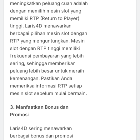
meningkatkan peluang cuan adalah
dengan memilih mesin slot yang
memiliki RTP (Return to Player)
tinggi. Laris4D menawarkan
berbagai pilihan mesin slot dengan
RTP yang menguntungkan. Mesin
slot dengan RTP tinggi memiliki
frekuensi pembayaran yang lebih
sering, sehingga memberikan
peluang lebih besar untuk meraih
kemenangan. Pastikan Anda
memeriksa informasi RTP setiap
mesin slot sebelum mulai bermain.
3. Manfaatkan Bonus dan
Promosi
Laris4D sering menawarkan
berbagai bonus dan promosi