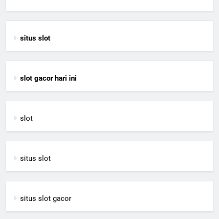
situs slot
slot gacor hari ini
slot
situs slot
situs slot gacor