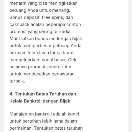
menarik yang bisa meningkatkan
peluang Anda untuk menang.
Bonus deposit, free spins, dan
cashback adalah beberapa contoh
promosi yang sering tersedia.
Manfaatkan bonus ini dengan bijak
untuk memperbesar peluang Anda
bermain lebih lama tanpa harus
mengeluarkan modal besar. Cek
halaman promosi secara rutin
untuk mendapatkan penawaran
terbaik.
4. Tentukan Batas Taruhan dan
Kelola Bankroll dengan Bijak
Manajemen bankroll adalah kunci
untuk bertahan lebih lama dalam
permainan. Tentukan batas taruhan