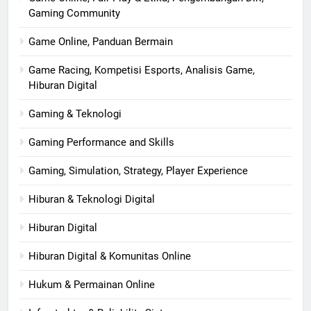
Gaming Community
Game Online, Panduan Bermain
Game Racing, Kompetisi Esports, Analisis Game,
Hiburan Digital
Gaming & Teknologi
Gaming Performance and Skills
Gaming, Simulation, Strategy, Player Experience
Hiburan & Teknologi Digital
Hiburan Digital
Hiburan Digital & Komunitas Online
Hukum & Permainan Online