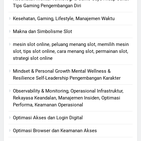
Tips Gaming Pengembangan Diri
Kesehatan, Gaming, Lifestyle, Manajemen Waktu
Makna dan Simbolisme Slot
mesin slot online, peluang menang slot, memilih mesin
slot, tips slot online, cara menang slot, permainan slot,
strategi slot online
Mindset & Personal Growth Mental Wellness &
Resilience Self-Leadership Pengembangan Karakter
Observability & Monitoring, Operasional Infrastruktur,
Rekayasa Keandalan, Manajemen Insiden, Optimasi
Performa, Keamanan Operasional
Optimasi Akses dan Login Digital
Optimasi Browser dan Keamanan Akses