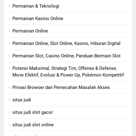
Permainan & Teknologi
Permainan Kasino Online
Permainan Online
Permainan Online, Slot Online, Kasino, Hiburan Digital
Permainan Slot, Casino Online, Panduan Bermain Slot
Potensi Maksimal, Strategi Tim, Offense & Defense,
Move Efektif, Evolusi & Power Up, Pokémon Kompetitif
Privasi Browser dan Pemecahan Masalah Akses
situs judi
situs judi slot gacor
situs judi slot online