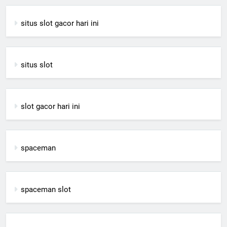
situs slot gacor hari ini
situs slot
slot gacor hari ini
spaceman
spaceman slot