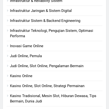
Infrastruktur & Reliability Sistem
Infrastruktur Jaringan & Sistem Digital
Infrastruktur Sistem & Backend Engineering
Infrastruktur Teknologi, Pengujian Sistem, Optimasi
Performa
Inovasi Game Online
Judi Online, Pemula
Judi Online, Slot Online, Pengalaman Bermain
Kasino Online
Kasino Online, Slot Online, Strategi Permainan
Kasino Tradisional, Mesin Slot, Hiburan Dewasa, Tips
Bermain, Dunia Judi