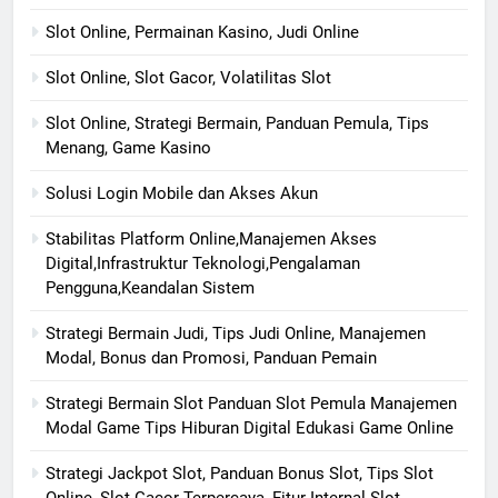
Slot Online, Permainan Kasino, Judi Online
Slot Online, Slot Gacor, Volatilitas Slot
Slot Online, Strategi Bermain, Panduan Pemula, Tips
Menang, Game Kasino
Solusi Login Mobile dan Akses Akun
Stabilitas Platform Online,Manajemen Akses
Digital,Infrastruktur Teknologi,Pengalaman
Pengguna,Keandalan Sistem
Strategi Bermain Judi, Tips Judi Online, Manajemen
Modal, Bonus dan Promosi, Panduan Pemain
Strategi Bermain Slot Panduan Slot Pemula Manajemen
Modal Game Tips Hiburan Digital Edukasi Game Online
Strategi Jackpot Slot, Panduan Bonus Slot, Tips Slot
Online, Slot Gacor Terpercaya, Fitur Internal Slot