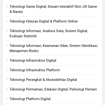
Teknologi Game Digital, Desain Interaktif Slot, UX Game
& Narasi
Teknologi Hiburan Digital & Platform Online
Teknologi Informasi, Analisis Data, Sistem Digital,
Evaluasi Statistik
Teknologi Informasi, Keamanan Siber, Sistem Otentikasi,
Manajemen Risiko
Teknologi Infrastruktur Digital
Teknologi Infrastruktur Platform
Teknologi Perangkat & Aksesibilitas Digital
Teknologi Permainan, Edukasi Digital, Psikologi Pemain
Teknologi Platform Digital