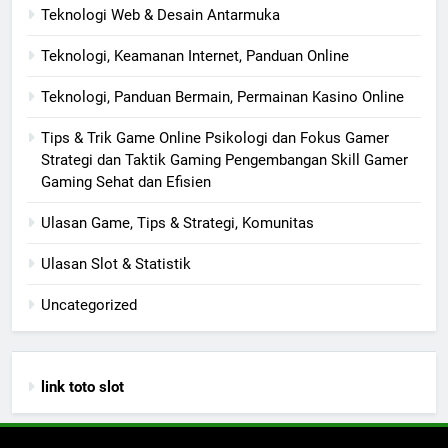
Teknologi Web & Desain Antarmuka
Teknologi, Keamanan Internet, Panduan Online
Teknologi, Panduan Bermain, Permainan Kasino Online
Tips & Trik Game Online Psikologi dan Fokus Gamer
Strategi dan Taktik Gaming Pengembangan Skill Gamer
Gaming Sehat dan Efisien
Ulasan Game, Tips & Strategi, Komunitas
Ulasan Slot & Statistik
Uncategorized
link toto slot