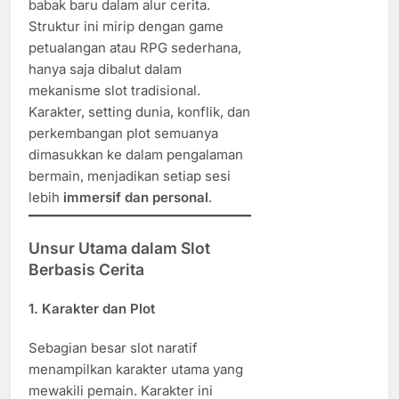
babak baru dalam alur cerita.
Struktur ini mirip dengan game
petualangan atau RPG sederhana,
hanya saja dibalut dalam
mekanisme slot tradisional.
Karakter, setting dunia, konflik, dan
perkembangan plot semuanya
dimasukkan ke dalam pengalaman
bermain, menjadikan setiap sesi
lebih
immersif dan personal
.
Unsur Utama dalam Slot
Berbasis Cerita
1.
Karakter dan Plot
Sebagian besar slot naratif
menampilkan karakter utama yang
mewakili pemain. Karakter ini