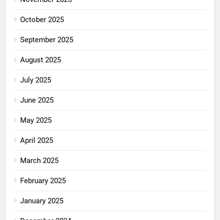
October 2025
September 2025
August 2025
July 2025
June 2025
May 2025
April 2025
March 2025
February 2025
January 2025