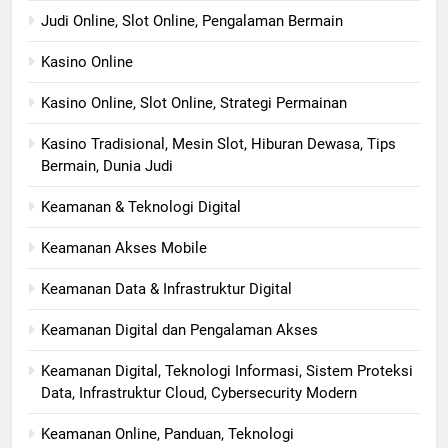
Judi Online, Slot Online, Pengalaman Bermain
Kasino Online
Kasino Online, Slot Online, Strategi Permainan
Kasino Tradisional, Mesin Slot, Hiburan Dewasa, Tips
Bermain, Dunia Judi
Keamanan & Teknologi Digital
Keamanan Akses Mobile
Keamanan Data & Infrastruktur Digital
Keamanan Digital dan Pengalaman Akses
Keamanan Digital, Teknologi Informasi, Sistem Proteksi
Data, Infrastruktur Cloud, Cybersecurity Modern
Keamanan Online, Panduan, Teknologi