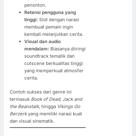
penonton.
Retensi pengguna yang
tinggi:
Slot dengan narasi
membuat pemain ingin
kembali melanjutkan cerita.
Visual dan audio
mendalam:
Biasanya diiringi
soundtrack tematik dan
cutscene berkualitas tinggi
yang memperkuat atmosfer
cerita.
Contoh sukses dari genre ini
termasuk
Book of Dead
,
Jack and
the Beanstalk
, hingga
Vikings Go
Berzerk
yang memiliki narasi kuat
dan visual sinematik.