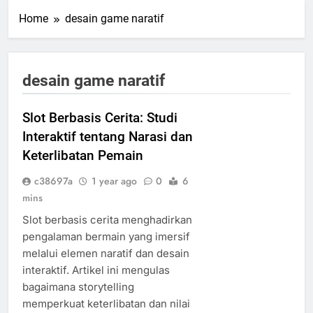
Home
desain game naratif
desain game naratif
Slot Berbasis Cerita: Studi
Interaktif tentang Narasi dan
Keterlibatan Pemain
c38697a
1 year ago
0
6
mins
Slot berbasis cerita menghadirkan
pengalaman bermain yang imersif
melalui elemen naratif dan desain
interaktif. Artikel ini mengulas
bagaimana storytelling
memperkuat keterlibatan dan nilai