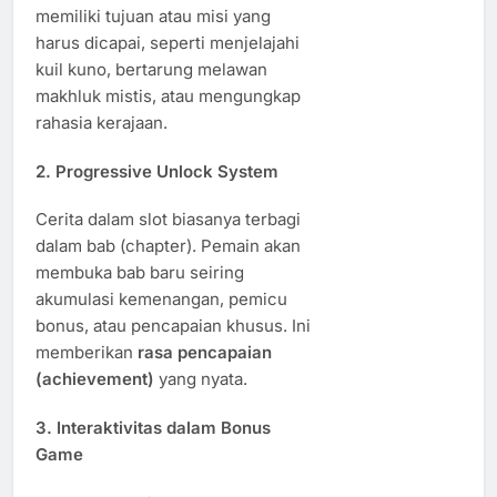
memiliki tujuan atau misi yang
harus dicapai, seperti menjelajahi
kuil kuno, bertarung melawan
makhluk mistis, atau mengungkap
rahasia kerajaan.
2.
Progressive Unlock System
Cerita dalam slot biasanya terbagi
dalam bab (chapter). Pemain akan
membuka bab baru seiring
akumulasi kemenangan, pemicu
bonus, atau pencapaian khusus. Ini
memberikan
rasa pencapaian
(achievement)
yang nyata.
3.
Interaktivitas dalam Bonus
Game