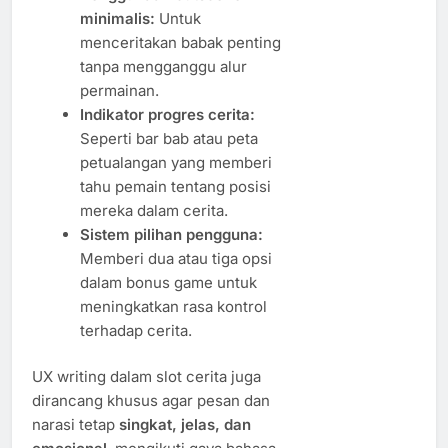
minimalis:
Untuk
menceritakan babak penting
tanpa mengganggu alur
permainan.
Indikator progres cerita:
Seperti bar bab atau peta
petualangan yang memberi
tahu pemain tentang posisi
mereka dalam cerita.
Sistem pilihan pengguna:
Memberi dua atau tiga opsi
dalam bonus game untuk
meningkatkan rasa kontrol
terhadap cerita.
UX writing dalam slot cerita juga
dirancang khusus agar pesan dan
narasi tetap
singkat, jelas, dan