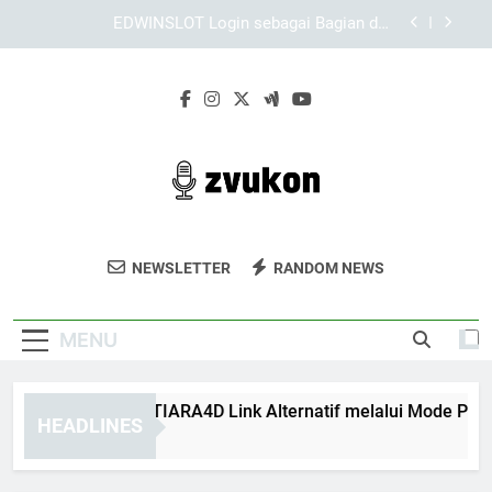
Skip
Solusi Login Edwinslot Bermasalah di Perangkat
to
Mobile dengan Langkah Praktis
content
Lebah4D Login dan Cara Memastikan Akses
Tetap Lancar di Berbagai Perangkat
Cara Mengakses TIARA4D Link Alternatif melalui
Mode Penyamaran
EDWINSLOT Login sebagai Bagian dari
Pengalaman Digital yang Terstruktur
Solusi Login Edwinslot Bermasalah di Perangkat
Mobile dengan Langkah Praktis
Zvukon
Dapatkan Solusi Audio Berkualitas Dari
Lebah4D Login dan Cara Memastikan Akses
NEWSLETTER
RANDOM NEWS
Tetap Lancar di Berbagai Perangkat
Zvukon. Produk Profesional Untuk
Kebutuhan Suara Terbaik Anda.
MENU
ra Mengakses TIARA4D Link Alternatif melalui Mode Penyam
HEADLINES
Weeks Ago