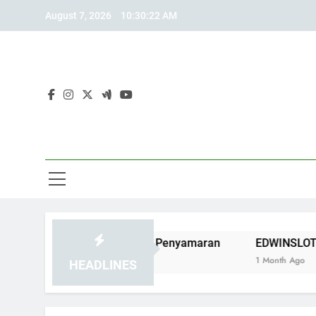
Skip
August 7, 2026
10:30:23 AM
to
content
Zvu
Dapatkan S
atif melalui Mode Penyamaran
EDWINSLOT Login sebaga
1 Month Ago
HEADLINES