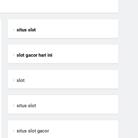
situs slot
slot gacor hari ini
slot
situs slot
situs slot gacor