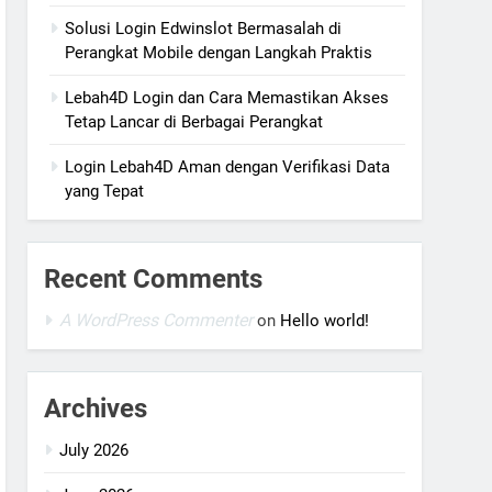
Solusi Login Edwinslot Bermasalah di
Perangkat Mobile dengan Langkah Praktis
Lebah4D Login dan Cara Memastikan Akses
Tetap Lancar di Berbagai Perangkat
Login Lebah4D Aman dengan Verifikasi Data
yang Tepat
Recent Comments
A WordPress Commenter
on
Hello world!
Archives
July 2026