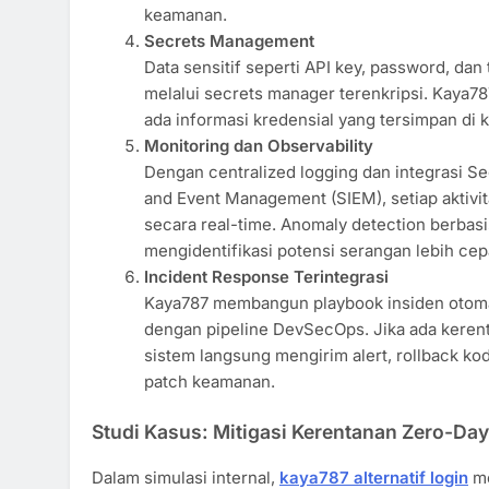
keamanan.
Secrets Management
Data sensitif seperti API key, password, dan 
melalui secrets manager terenkripsi. Kaya7
ada informasi kredensial yang tersimpan di 
Monitoring dan Observability
Dengan centralized logging dan integrasi Se
and Event Management (SIEM), setiap aktivit
secara real-time. Anomaly detection berbasi
mengidentifikasi potensi serangan lebih cep
Incident Response Terintegrasi
Kaya787 membangun playbook insiden otomat
dengan pipeline DevSecOps. Jika ada kerent
sistem langsung mengirim alert, rollback k
patch keamanan.
Studi Kasus: Mitigasi Kerentanan Zero-Day
Dalam simulasi internal,
kaya787 alternatif login
me