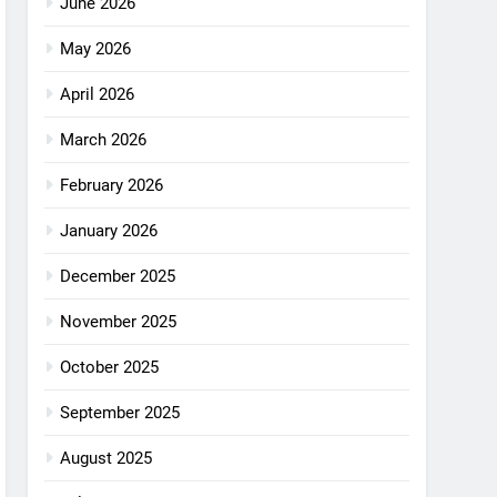
June 2026
May 2026
April 2026
March 2026
February 2026
January 2026
December 2025
November 2025
October 2025
September 2025
August 2025