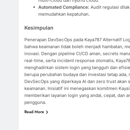
multi-cloud dan hybrid cloud.
Automated Compliance:
Audit regulasi dila
memudahkan kepatuhan.
Kesimpulan
Penerapan DevSecOps pada Kaya787 Alternatif Lo
bahwa keamanan tidak boleh menjadi hambatan, me
inovasi. Dengan pipeline CI/CD aman, secrets man
real-time, serta incident response otomatis, Kaya
menghadirkan sistem login yang tangguh dan efisi
berupa perubahan budaya dan investasi tetap ada,
DevSecOps yang diperkaya AI dan zero trust akan
keamanan. Inisiatif ini menegaskan komitmen Kaya
memberikan layanan login yang andal, cepat, dan a
pengguna.
Read More