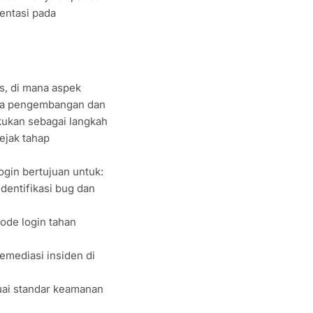
ientasi pada
, di mana aspek
rja pengembangan dan
kukan sebagai langkah
ejak tahap
gin bertujuan untuk:
entifikasi bug dan
de login tahan
emediasi insiden di
ai standar keamanan