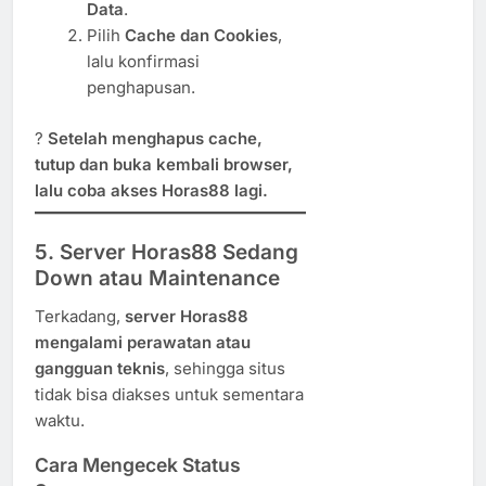
Data
.
Pilih
Cache dan Cookies
,
lalu konfirmasi
penghapusan.
?
Setelah menghapus cache,
tutup dan buka kembali browser,
lalu coba akses Horas88 lagi.
5. Server Horas88 Sedang
Down atau Maintenance
Terkadang,
server Horas88
mengalami perawatan atau
gangguan teknis
, sehingga situs
tidak bisa diakses untuk sementara
waktu.
Cara Mengecek Status