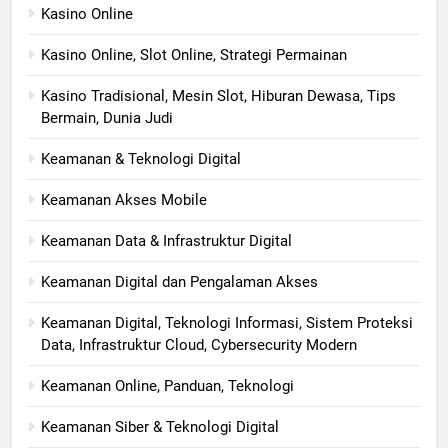
Kasino Online
Kasino Online, Slot Online, Strategi Permainan
Kasino Tradisional, Mesin Slot, Hiburan Dewasa, Tips
Bermain, Dunia Judi
Keamanan & Teknologi Digital
Keamanan Akses Mobile
Keamanan Data & Infrastruktur Digital
Keamanan Digital dan Pengalaman Akses
Keamanan Digital, Teknologi Informasi, Sistem Proteksi
Data, Infrastruktur Cloud, Cybersecurity Modern
Keamanan Online, Panduan, Teknologi
Keamanan Siber & Teknologi Digital