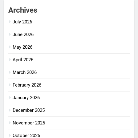
Archives
July 2026
June 2026
May 2026
April 2026
March 2026
February 2026
January 2026
December 2025
November 2025
October 2025