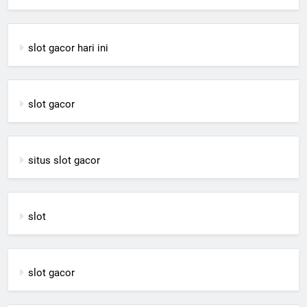
slot gacor hari ini
slot gacor
situs slot gacor
slot
slot gacor