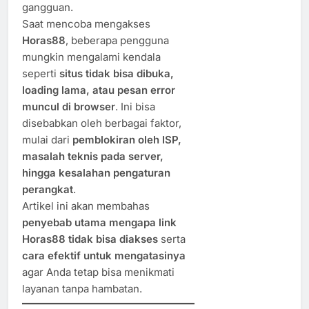
gangguan.
Saat mencoba mengakses
Horas88
, beberapa pengguna
mungkin mengalami kendala
seperti
situs tidak bisa dibuka,
loading lama, atau pesan error
muncul di browser
. Ini bisa
disebabkan oleh berbagai faktor,
mulai dari
pemblokiran oleh ISP,
masalah teknis pada server,
hingga kesalahan pengaturan
perangkat
.
Artikel ini akan membahas
penyebab utama mengapa link
Horas88 tidak bisa diakses
serta
cara efektif untuk mengatasinya
agar Anda tetap bisa menikmati
layanan tanpa hambatan.