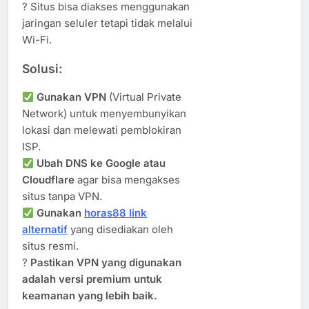
? Situs bisa diakses menggunakan
jaringan seluler tetapi tidak melalui
Wi-Fi.
Solusi:
Gunakan VPN
(Virtual Private
Network) untuk menyembunyikan
lokasi dan melewati pemblokiran
ISP.
Ubah DNS ke Google atau
Cloudflare
agar bisa mengakses
situs tanpa VPN.
Gunakan
horas88 link
alternatif
yang disediakan oleh
situs resmi.
?
Pastikan VPN yang digunakan
adalah versi premium untuk
keamanan yang lebih baik.