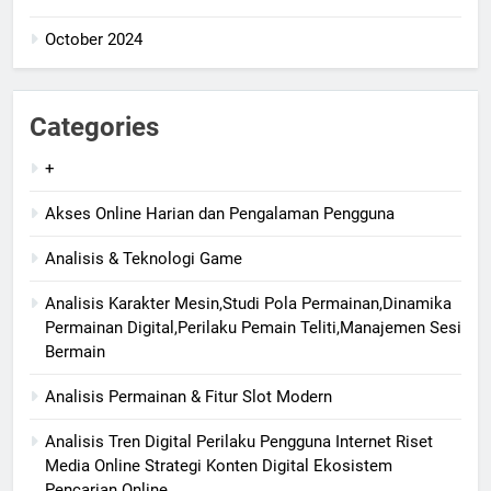
October 2024
Categories
+
Akses Online Harian dan Pengalaman Pengguna
Analisis & Teknologi Game
Analisis Karakter Mesin,Studi Pola Permainan,Dinamika
Permainan Digital,Perilaku Pemain Teliti,Manajemen Sesi
Bermain
Analisis Permainan & Fitur Slot Modern
Analisis Tren Digital Perilaku Pengguna Internet Riset
Media Online Strategi Konten Digital Ekosistem
Pencarian Online