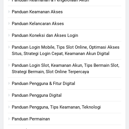
Panduan Keamanan & Pengelolaan Akun
Panduan Keamanan Akses
Panduan Kelancaran Akses
Panduan Koneksi dan Akses Login
Panduan Login Mobile, Tips Slot Online, Optimasi Akses
Situs, Strategi Login Cepat, Keamanan Akun Digital
Panduan Login Slot, Keamanan Akun, Tips Bermain Slot,
Strategi Bermain, Slot Online Terpercaya
Panduan Pengguna & Fitur Digital
Panduan Pengguna Digital
Panduan Pengguna, Tips Keamanan, Teknologi
Panduan Permainan