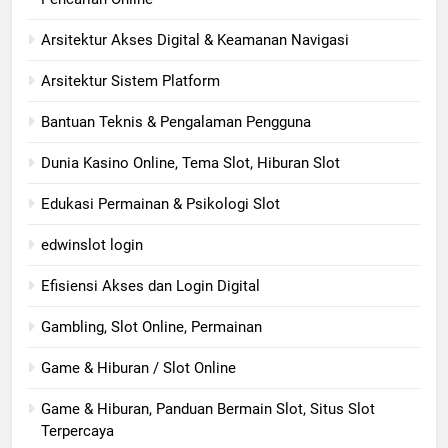
Arsitektur Akses Digital & Keamanan Navigasi
Arsitektur Sistem Platform
Bantuan Teknis & Pengalaman Pengguna
Dunia Kasino Online, Tema Slot, Hiburan Slot
Edukasi Permainan & Psikologi Slot
edwinslot login
Efisiensi Akses dan Login Digital
Gambling, Slot Online, Permainan
Game & Hiburan / Slot Online
Game & Hiburan, Panduan Bermain Slot, Situs Slot
Terpercaya