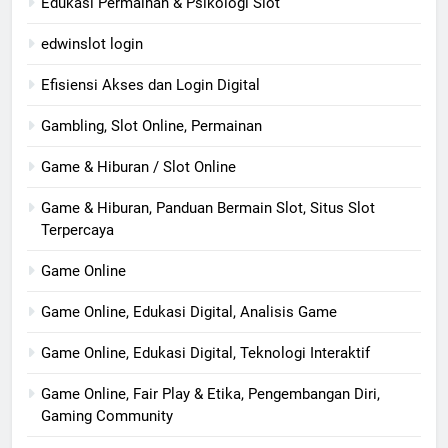
Edukasi Permainan & Psikologi Slot
edwinslot login
Efisiensi Akses dan Login Digital
Gambling, Slot Online, Permainan
Game & Hiburan / Slot Online
Game & Hiburan, Panduan Bermain Slot, Situs Slot
Terpercaya
Game Online
Game Online, Edukasi Digital, Analisis Game
Game Online, Edukasi Digital, Teknologi Interaktif
Game Online, Fair Play & Etika, Pengembangan Diri,
Gaming Community