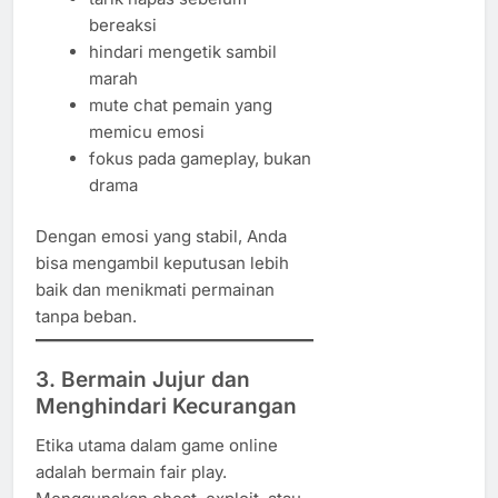
bereaksi
hindari mengetik sambil
marah
mute chat pemain yang
memicu emosi
fokus pada gameplay, bukan
drama
Dengan emosi yang stabil, Anda
bisa mengambil keputusan lebih
baik dan menikmati permainan
tanpa beban.
3. Bermain Jujur dan
Menghindari Kecurangan
Etika utama dalam game online
adalah bermain fair play.