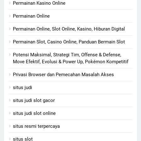
Permainan Kasino Online
Permainan Online
Permainan Online, Slot Online, Kasino, Hiburan Digital
Permainan Slot, Casino Online, Panduan Bermain Slot
Potensi Maksimal, Strategi Tim, Offense & Defense,
Move Efektif, Evolusi & Power Up, Pokémon Kompetitif
Privasi Browser dan Pemecahan Masalah Akses
situs judi
situs judi slot gacor
situs judi slot online
situs resmi terpercaya
situs slot