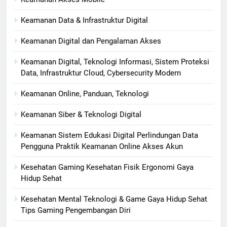
Keamanan Data & Infrastruktur Digital
Keamanan Digital dan Pengalaman Akses
Keamanan Digital, Teknologi Informasi, Sistem Proteksi
Data, Infrastruktur Cloud, Cybersecurity Modern
Keamanan Online, Panduan, Teknologi
Keamanan Siber & Teknologi Digital
Keamanan Sistem Edukasi Digital Perlindungan Data
Pengguna Praktik Keamanan Online Akses Akun
Kesehatan Gaming Kesehatan Fisik Ergonomi Gaya
Hidup Sehat
Kesehatan Mental Teknologi & Game Gaya Hidup Sehat
Tips Gaming Pengembangan Diri