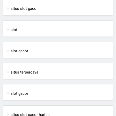
situs slot gacor
slot
slot gacor
situs terpercaya
slot gacor
situs slot gacor hari ini