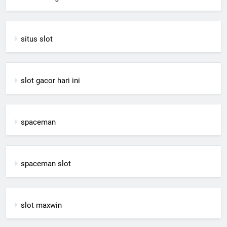
situs slot
slot gacor hari ini
spaceman
spaceman slot
slot maxwin