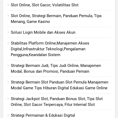
Slot Online, Slot Gacor, Volatilitas Slot
Slot Online, Strategi Bermain, Panduan Pemula, Tips
Menang, Game Kasino
Solusi Login Mobile dan Akses Akun
Stabilitas Platform Online,Manajemen Akses
Digital,Infrastruktur Teknologi,Pengalaman
Pengguna,Keandalan Sistem
Strategi Bermain Judi, Tips Judi Online, Manajemen
Modal, Bonus dan Promosi, Panduan Pemain
Strategi Bermain Slot Panduan Slot Pemula Manajemen
Modal Game Tips Hiburan Digital Edukasi Game Online
Strategi Jackpot Slot, Panduan Bonus Slot, Tips Slot
Online, Slot Gacor Terpercaya, Fitur Internal Slot
Strategi Permainan & Edukasi Digital