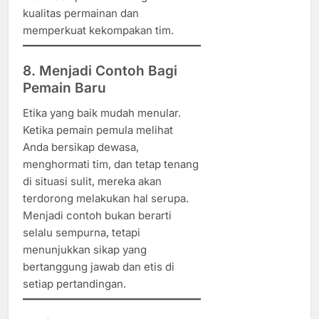
kualitas permainan dan
memperkuat kekompakan tim.
8. Menjadi Contoh Bagi
Pemain Baru
Etika yang baik mudah menular.
Ketika pemain pemula melihat
Anda bersikap dewasa,
menghormati tim, dan tetap tenang
di situasi sulit, mereka akan
terdorong melakukan hal serupa.
Menjadi contoh bukan berarti
selalu sempurna, tetapi
menunjukkan sikap yang
bertanggung jawab dan etis di
setiap pertandingan.