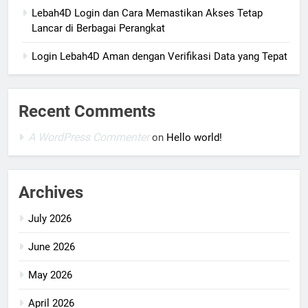
Lebah4D Login dan Cara Memastikan Akses Tetap
Lancar di Berbagai Perangkat
Login Lebah4D Aman dengan Verifikasi Data yang Tepat
Recent Comments
A WordPress Commenter
on
Hello world!
Archives
July 2026
June 2026
May 2026
April 2026