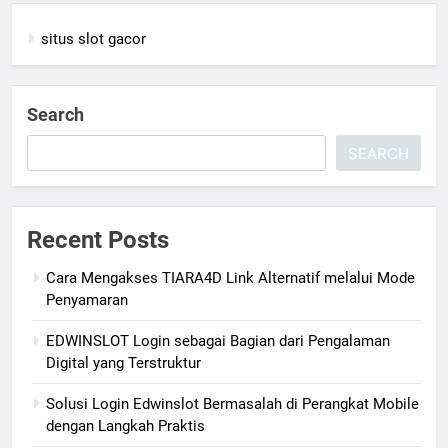
situs slot gacor
Search
SEARCH
Recent Posts
Cara Mengakses TIARA4D Link Alternatif melalui Mode
Penyamaran
EDWINSLOT Login sebagai Bagian dari Pengalaman
Digital yang Terstruktur
Solusi Login Edwinslot Bermasalah di Perangkat Mobile
dengan Langkah Praktis