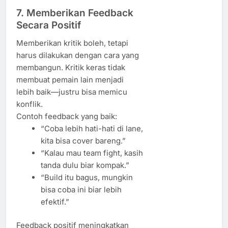
7. Memberikan Feedback
Secara Positif
Memberikan kritik boleh, tetapi
harus dilakukan dengan cara yang
membangun. Kritik keras tidak
membuat pemain lain menjadi
lebih baik—justru bisa memicu
konflik.
Contoh feedback yang baik:
“Coba lebih hati-hati di lane,
kita bisa cover bareng.”
“Kalau mau team fight, kasih
tanda dulu biar kompak.”
“Build itu bagus, mungkin
bisa coba ini biar lebih
efektif.”
Feedback positif meningkatkan