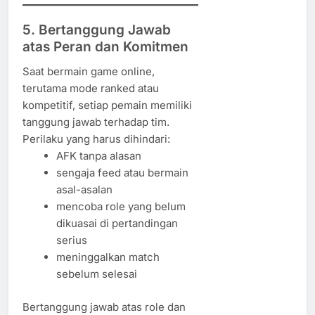
5. Bertanggung Jawab
atas Peran dan Komitmen
Saat bermain game online,
terutama mode ranked atau
kompetitif, setiap pemain memiliki
tanggung jawab terhadap tim.
Perilaku yang harus dihindari:
AFK tanpa alasan
sengaja feed atau bermain
asal-asalan
mencoba role yang belum
dikuasai di pertandingan
serius
meninggalkan match
sebelum selesai
Bertanggung jawab atas role dan