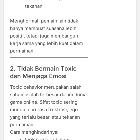
tekanan
Menghormati pemain lain tidak
hanya membuat suasana lebih
positif, tetapi juga membangun
kerja sama yang lebih kuat dalam
permainan.
2. Tidak Bermain Toxic
dan Menjaga Emosi
Toxic behavior merupakan salah
satu masalah terbesar dalam dunia
game online. Sifat toxic sering
muncul dari rasa frustrasi, ego
yang terlalu besar, atau tekanan
permainan.
Cara menghindarinya:
tarik napas sebelum