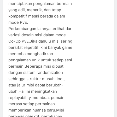
menciptakan pengalaman bermain
yang adil, menarik, dan tetap
kompetitif meski berada dalam
mode PvE.
Perkembangan lainnya terlihat dari
variasi desain misi dalam mode
Co-Op PvE.Jika dahulu misi sering
bersifat repetitif, kini banyak game
mencoba menghadirkan
pengalaman unik untuk setiap sesi
bermain.Beberapa misi dibuat
dengan sistem randomization
sehingga struktur musuh, loot,
atau jalur misi dapat berubah-
ubah.Hal ini meningkatkan
replayability, membuat pemain
merasa setiap permainan
memberikan nuansa baru.Misi
berbasis objektif, pertahanan