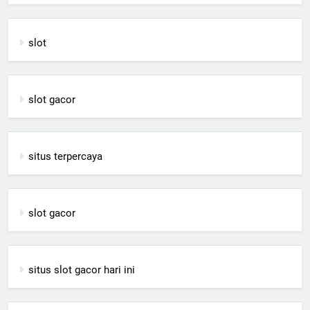
slot
slot gacor
situs terpercaya
slot gacor
situs slot gacor hari ini