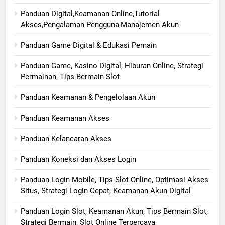
Panduan Digital,Keamanan Online,Tutorial
Akses,Pengalaman Pengguna,Manajemen Akun
Panduan Game Digital & Edukasi Pemain
Panduan Game, Kasino Digital, Hiburan Online, Strategi
Permainan, Tips Bermain Slot
Panduan Keamanan & Pengelolaan Akun
Panduan Keamanan Akses
Panduan Kelancaran Akses
Panduan Koneksi dan Akses Login
Panduan Login Mobile, Tips Slot Online, Optimasi Akses
Situs, Strategi Login Cepat, Keamanan Akun Digital
Panduan Login Slot, Keamanan Akun, Tips Bermain Slot,
Strategi Bermain, Slot Online Terpercaya