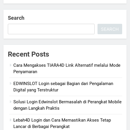
Search
SEARCH
Recent Posts
Cara Mengakses TIARA4D Link Alternatif melalui Mode
Penyamaran
EDWINSLOT Login sebagai Bagian dari Pengalaman
Digital yang Terstruktur
Solusi Login Edwinslot Bermasalah di Perangkat Mobile
dengan Langkah Praktis
Lebah4D Login dan Cara Memastikan Akses Tetap
Lancar di Berbagai Perangkat