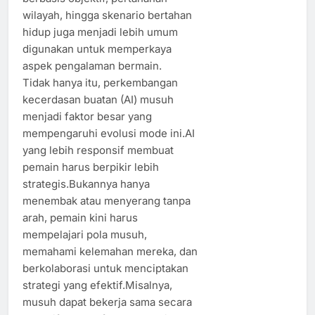
wilayah, hingga skenario bertahan
hidup juga menjadi lebih umum
digunakan untuk memperkaya
aspek pengalaman bermain.
Tidak hanya itu, perkembangan
kecerdasan buatan (AI) musuh
menjadi faktor besar yang
mempengaruhi evolusi mode ini.AI
yang lebih responsif membuat
pemain harus berpikir lebih
strategis.Bukannya hanya
menembak atau menyerang tanpa
arah, pemain kini harus
mempelajari pola musuh,
memahami kelemahan mereka, dan
berkolaborasi untuk menciptakan
strategi yang efektif.Misalnya,
musuh dapat bekerja sama secara