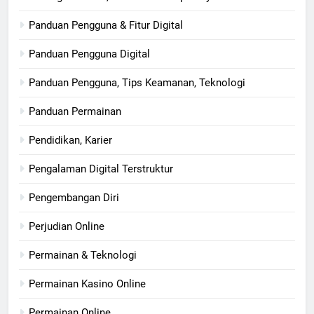
Panduan Pengguna & Fitur Digital
Panduan Pengguna Digital
Panduan Pengguna, Tips Keamanan, Teknologi
Panduan Permainan
Pendidikan, Karier
Pengalaman Digital Terstruktur
Pengembangan Diri
Perjudian Online
Permainan & Teknologi
Permainan Kasino Online
Permainan Online