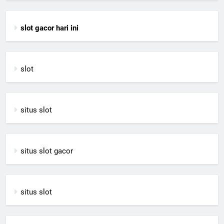
slot gacor hari ini
slot
situs slot
situs slot gacor
situs slot