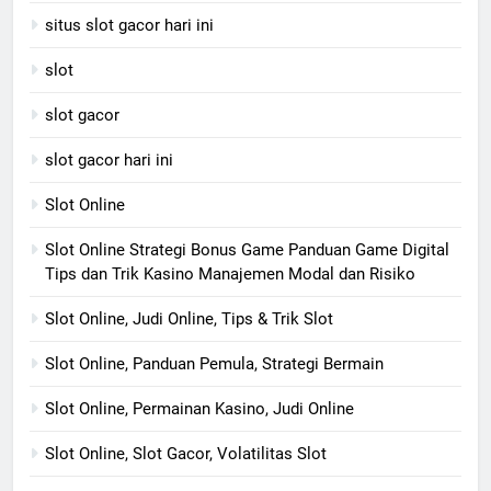
situs slot gacor hari ini
slot
slot gacor
slot gacor hari ini
Slot Online
Slot Online Strategi Bonus Game Panduan Game Digital
Tips dan Trik Kasino Manajemen Modal dan Risiko
Slot Online, Judi Online, Tips & Trik Slot
Slot Online, Panduan Pemula, Strategi Bermain
Slot Online, Permainan Kasino, Judi Online
Slot Online, Slot Gacor, Volatilitas Slot