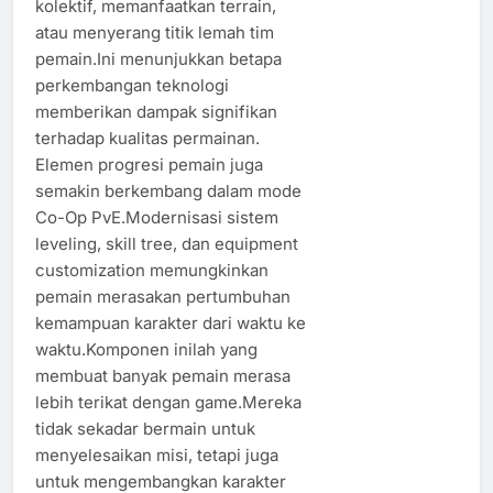
kolektif, memanfaatkan terrain,
atau menyerang titik lemah tim
pemain.Ini menunjukkan betapa
perkembangan teknologi
memberikan dampak signifikan
terhadap kualitas permainan.
Elemen progresi pemain juga
semakin berkembang dalam mode
Co-Op PvE.Modernisasi sistem
leveling, skill tree, dan equipment
customization memungkinkan
pemain merasakan pertumbuhan
kemampuan karakter dari waktu ke
waktu.Komponen inilah yang
membuat banyak pemain merasa
lebih terikat dengan game.Mereka
tidak sekadar bermain untuk
menyelesaikan misi, tetapi juga
untuk mengembangkan karakter