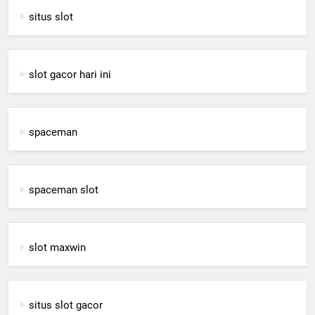
situs slot
slot gacor hari ini
spaceman
spaceman slot
slot maxwin
situs slot gacor