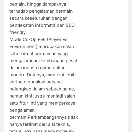
pemain, hingga dampaknya
terhadap pengalaman bermain
secara keseluruhan dengan
pendekatan informatif dan SEO-
friendly.
Mode Co-Op PvE (Player vs
Environment) merupakan salah
satu format permainan yang
mengalami perkembangan pesat
dalam industri game online
modern.Dulunya, mode ini lebih
sering digunakan sebagai
pelengkap dalam sebuah game,
namun kini justru menjadi salah
satu fitur inti yang memperkaya
pengalaman
bermain.Perkembangannya tidak
hanya terlihat dari sisi teknis,
tetapi juga bagaimana mode ini