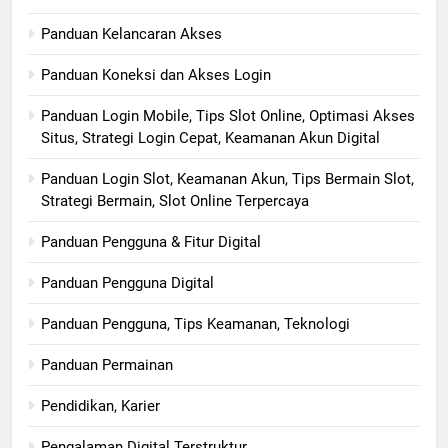
Panduan Kelancaran Akses
Panduan Koneksi dan Akses Login
Panduan Login Mobile, Tips Slot Online, Optimasi Akses
Situs, Strategi Login Cepat, Keamanan Akun Digital
Panduan Login Slot, Keamanan Akun, Tips Bermain Slot,
Strategi Bermain, Slot Online Terpercaya
Panduan Pengguna & Fitur Digital
Panduan Pengguna Digital
Panduan Pengguna, Tips Keamanan, Teknologi
Panduan Permainan
Pendidikan, Karier
Pengalaman Digital Terstruktur