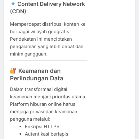
Content Delivery Network
(CDN)
Mempercepat distribusi konten ke
berbagai wilayah geografis.
Pendekatan ini menciptakan
pengalaman yang lebih cepat dan
minim gangguan.
Keamanan dan
Perlindungan Data
Dalam transformasi digital,
keamanan menjadi prioritas utama.
Platform hiburan online harus
menjaga privasi dan keamanan
pengguna melalui:
Enkripsi HTTPS
Autentikasi berlapis