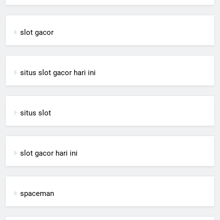
slot gacor
situs slot gacor hari ini
situs slot
slot gacor hari ini
spaceman