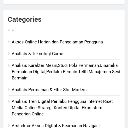
Categories
+
Akses Online Harian dan Pengalaman Pengguna
Analisis & Teknologi Game
Analisis Karakter Mesin,Studi Pola Permainan,Dinamika
Permainan Digital,Perilaku Pemain Teliti,Manajemen Sesi
Bermain
Analisis Permainan & Fitur Slot Modern
Analisis Tren Digital Perilaku Pengguna Internet Riset
Media Online Strategi Konten Digital Ekosistem
Pencarian Online
Arsitektur Akses Digital & Keamanan Navigasi