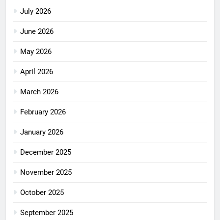
July 2026
June 2026
May 2026
April 2026
March 2026
February 2026
January 2026
December 2025
November 2025
October 2025
September 2025