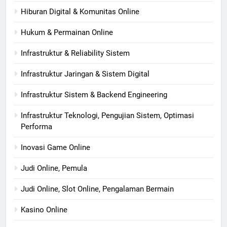
Hiburan Digital & Komunitas Online
Hukum & Permainan Online
Infrastruktur & Reliability Sistem
Infrastruktur Jaringan & Sistem Digital
Infrastruktur Sistem & Backend Engineering
Infrastruktur Teknologi, Pengujian Sistem, Optimasi
Performa
Inovasi Game Online
Judi Online, Pemula
Judi Online, Slot Online, Pengalaman Bermain
Kasino Online