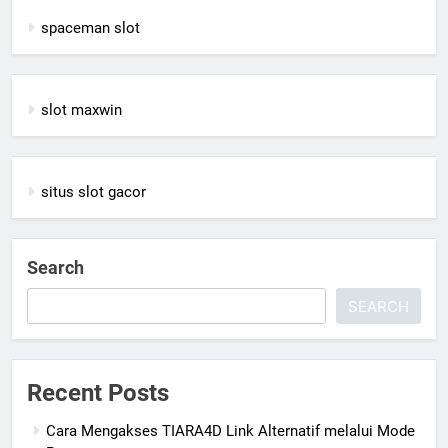
spaceman slot
slot maxwin
situs slot gacor
Search
SEARCH
Recent Posts
Cara Mengakses TIARA4D Link Alternatif melalui Mode