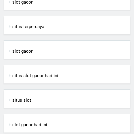
slot gacor
situs terpercaya
slot gacor
situs slot gacor hari ini
situs slot
slot gacor hari ini