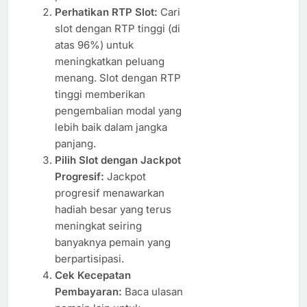
Perhatikan RTP Slot:
Cari
slot dengan RTP tinggi (di
atas 96%) untuk
meningkatkan peluang
menang. Slot dengan RTP
tinggi memberikan
pengembalian modal yang
lebih baik dalam jangka
panjang.
Pilih Slot dengan Jackpot
Progresif:
Jackpot
progresif menawarkan
hadiah besar yang terus
meningkat seiring
banyaknya pemain yang
berpartisipasi.
Cek Kecepatan
Pembayaran:
Baca ulasan