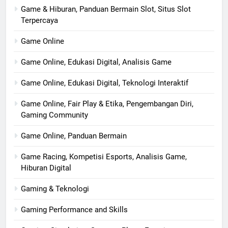
Game & Hiburan, Panduan Bermain Slot, Situs Slot
Terpercaya
Game Online
Game Online, Edukasi Digital, Analisis Game
Game Online, Edukasi Digital, Teknologi Interaktif
Game Online, Fair Play & Etika, Pengembangan Diri,
Gaming Community
Game Online, Panduan Bermain
Game Racing, Kompetisi Esports, Analisis Game,
Hiburan Digital
Gaming & Teknologi
Gaming Performance and Skills