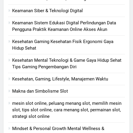
Keamanan Siber & Teknologi Digital
Keamanan Sistem Edukasi Digital Perlindungan Data
Pengguna Praktik Keamanan Online Akses Akun
Kesehatan Gaming Kesehatan Fisik Ergonomi Gaya
Hidup Sehat
Kesehatan Mental Teknologi & Game Gaya Hidup Sehat
Tips Gaming Pengembangan Diri
Kesehatan, Gaming, Lifestyle, Manajemen Waktu
Makna dan Simbolisme Slot
mesin slot online, peluang menang slot, memilih mesin
slot, tips slot online, cara menang slot, permainan slot,
strategi slot online
Mindset & Personal Growth Mental Wellness &