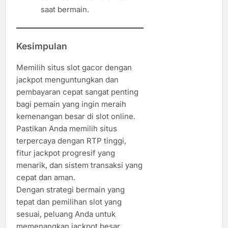
saat bermain.
Kesimpulan
Memilih situs slot gacor dengan
jackpot menguntungkan dan
pembayaran cepat sangat penting
bagi pemain yang ingin meraih
kemenangan besar di slot online.
Pastikan Anda memilih situs
terpercaya dengan RTP tinggi,
fitur jackpot progresif yang
menarik, dan sistem transaksi yang
cepat dan aman.
Dengan strategi bermain yang
tepat dan pemilihan slot yang
sesuai, peluang Anda untuk
memenangkan jackpot besar