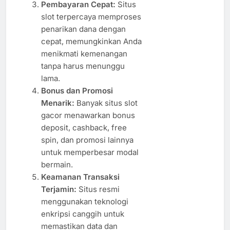
Pembayaran Cepat:
Situs
slot terpercaya memproses
penarikan dana dengan
cepat, memungkinkan Anda
menikmati kemenangan
tanpa harus menunggu
lama.
Bonus dan Promosi
Menarik:
Banyak situs slot
gacor menawarkan bonus
deposit, cashback, free
spin, dan promosi lainnya
untuk memperbesar modal
bermain.
Keamanan Transaksi
Terjamin:
Situs resmi
menggunakan teknologi
enkripsi canggih untuk
memastikan data dan