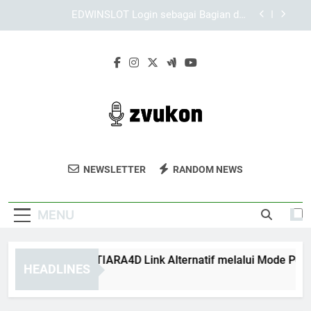
Skip
Solusi Login Edwinslot Bermasalah di Perangkat
to
Mobile dengan Langkah Praktis
content
Lebah4D Login dan Cara Memastikan Akses
Tetap Lancar di Berbagai Perangkat
Cara Mengakses TIARA4D Link Alternatif melalui
Mode Penyamaran
EDWINSLOT Login sebagai Bagian dari
Pengalaman Digital yang Terstruktur
Solusi Login Edwinslot Bermasalah di Perangkat
Mobile dengan Langkah Praktis
Zvukon
Dapatkan Solusi Audio Berkualitas Dari
Lebah4D Login dan Cara Memastikan Akses
NEWSLETTER
RANDOM NEWS
Tetap Lancar di Berbagai Perangkat
Zvukon. Produk Profesional Untuk
Kebutuhan Suara Terbaik Anda.
MENU
ra Mengakses TIARA4D Link Alternatif melalui Mode Penyam
HEADLINES
Weeks Ago