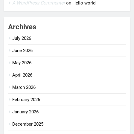
A WordPress Commenter
on
Hello world!
Archives
July 2026
June 2026
May 2026
April 2026
March 2026
February 2026
January 2026
December 2025