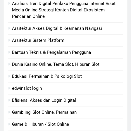
Analisis Tren Digital Perilaku Pengguna Internet Riset
Media Online Strategi Konten Digital Ekosistem
Pencarian Online
Arsitektur Akses Digital & Keamanan Navigasi
Arsitektur Sistem Platform
Bantuan Teknis & Pengalaman Pengguna
Dunia Kasino Online, Tema Slot, Hiburan Slot
Edukasi Permainan & Psikologi Slot
edwinslot login
Efisiensi Akses dan Login Digital
Gambling, Slot Online, Permainan
Game & Hiburan / Slot Online