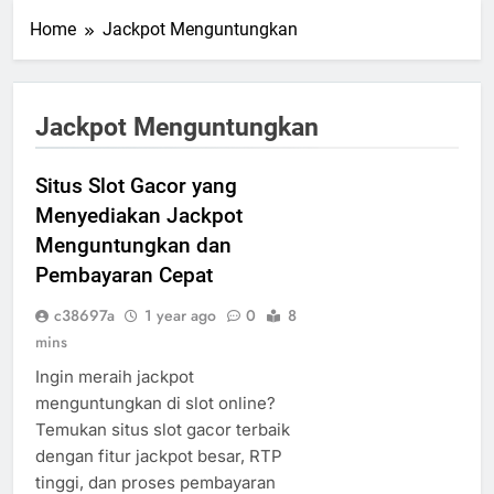
Home
Jackpot Menguntungkan
Jackpot Menguntungkan
Situs Slot Gacor yang
Menyediakan Jackpot
Menguntungkan dan
Pembayaran Cepat
c38697a
1 year ago
0
8
mins
Ingin meraih jackpot
menguntungkan di slot online?
Temukan situs slot gacor terbaik
dengan fitur jackpot besar, RTP
tinggi, dan proses pembayaran