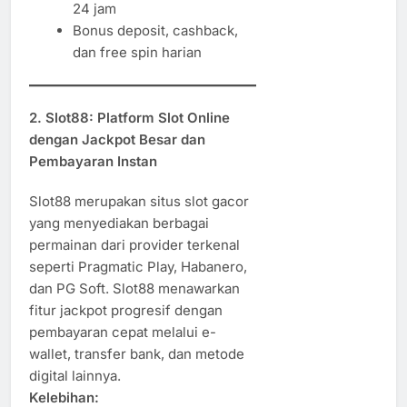
24 jam
Bonus deposit, cashback,
dan free spin harian
2. Slot88: Platform Slot Online
dengan Jackpot Besar dan
Pembayaran Instan
Slot88 merupakan situs slot gacor
yang menyediakan berbagai
permainan dari provider terkenal
seperti Pragmatic Play, Habanero,
dan PG Soft. Slot88 menawarkan
fitur jackpot progresif dengan
pembayaran cepat melalui e-
wallet, transfer bank, dan metode
digital lainnya.
Kelebihan: