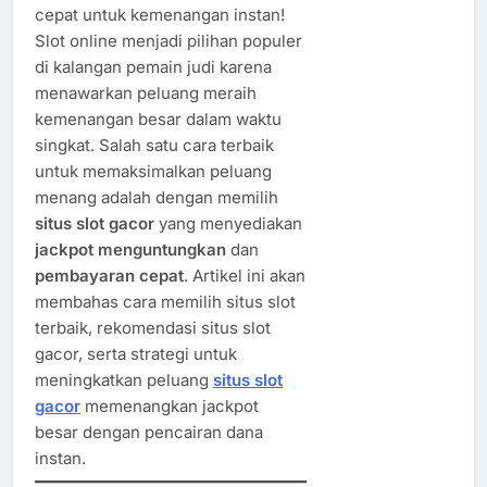
cepat untuk kemenangan instan!
Slot online menjadi pilihan populer
di kalangan pemain judi karena
menawarkan peluang meraih
kemenangan besar dalam waktu
singkat. Salah satu cara terbaik
untuk memaksimalkan peluang
menang adalah dengan memilih
situs slot gacor
yang menyediakan
jackpot menguntungkan
dan
pembayaran cepat
. Artikel ini akan
membahas cara memilih situs slot
terbaik, rekomendasi situs slot
gacor, serta strategi untuk
meningkatkan peluang
situs slot
gacor
memenangkan jackpot
besar dengan pencairan dana
instan.