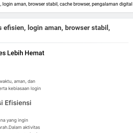
 login aman, browser stabil, cache browser, pengalaman digital
efisien, login aman, browser stabil,
es Lebih Hemat
 waktu, aman, dan
erta kebiasaan login
 Efisiensi
na yang ingin
rah.Dalam aktivitas