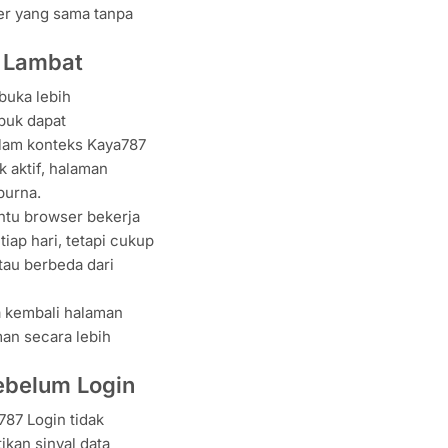
er yang sama tanpa
k Lambat
uka lebih
puk dapat
alam konteks Kaya787
 aktif, halaman
purna.
tu browser bekerja
iap hari, tetapi cukup
atau berbeda dari
a kembali halaman
an secara lebih
sebelum Login
787 Login tidak
an sinyal data