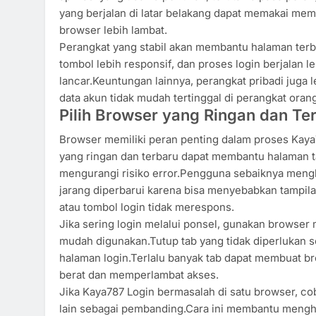
yang berjalan di latar belakang dapat memakai me
browser lebih lambat.
Perangkat yang stabil akan membantu halaman terb
tombol lebih responsif, dan proses login berjalan le
lancar.Keuntungan lainnya, perangkat pribadi juga 
data akun tidak mudah tertinggal di perangkat orang
Pilih Browser yang Ringan dan Te
Browser memiliki peran penting dalam proses Kay
yang ringan dan terbaru dapat membantu halaman ta
mengurangi risiko error.Pengguna sebaiknya meng
jarang diperbarui karena bisa menyebabkan tampil
atau tombol login tidak merespons.
Jika sering login melalui ponsel, gunakan browser 
mudah digunakan.Tutup tab yang tidak diperluka
halaman login.Terlalu banyak tab dapat membuat br
berat dan memperlambat akses.
Jika Kaya787 Login bermasalah di satu browser, c
lain sebagai pembanding.Cara ini membantu meng