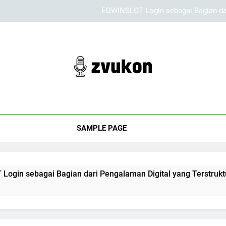
EDWINSLOT Login sebagai Bagian dar
Solusi Login Edwinslot Bermasalah di Pe
Lebah4D Login dan Cara Memastikan Akse
Cara Mengakses TIARA4D Link
kon
EDWINSLOT Login sebagai Bagian dar
olusi Audio Berkualitas Dari Zvukon. Produk Profesional Untu
Solusi Login Edwinslot Bermasalah di Pe
SAMPLE PAGE
Lebah4D Login dan Cara Memastikan Akse
i Bagian dari Pengalaman Digital yang Terstruktur
Sol
2 Mo