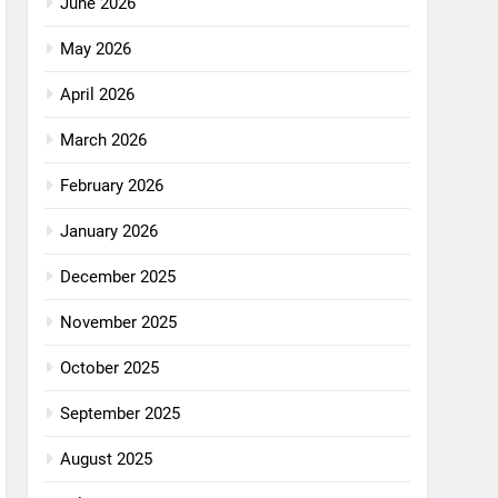
June 2026
May 2026
April 2026
March 2026
February 2026
January 2026
December 2025
November 2025
October 2025
September 2025
August 2025