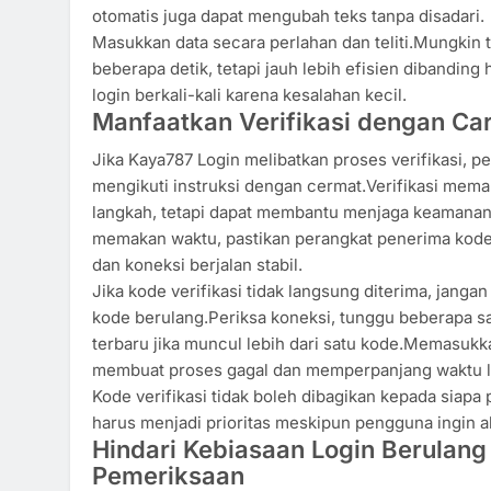
otomatis juga dapat mengubah teks tanpa disadari.
Masukkan data secara perlahan dan teliti.Mungkin te
beberapa detik, tetapi jauh lebih efisien dibandin
login berkali-kali karena kesalahan kecil.
Manfaatkan Verifikasi dengan Ca
Jika Kaya787 Login melibatkan proses verifikasi, p
mengikuti instruksi dengan cermat.Verifikasi me
langkah, tetapi dapat membantu menjaga keamanan
memakan waktu, pastikan perangkat penerima kode 
dan koneksi berjalan stabil.
Jika kode verifikasi tidak langsung diterima, jang
kode berulang.Periksa koneksi, tunggu beberapa sa
terbaru jika muncul lebih dari satu kode.Memasukk
membuat proses gagal dan memperpanjang waktu l
Kode verifikasi tidak boleh dibagikan kepada siap
harus menjadi prioritas meskipun pengguna ingin a
Hindari Kebiasaan Login Berulang
Pemeriksaan