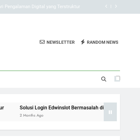
i Pengalaman Digital yang Terstruktur
rangkat Mobile dengan Langkah Praktis
s Tetap Lancar di Berbagai Perangkat
NEWSLETTER
RANDOM NEWS
 Alternatif melalui Mode Penyamaran
i Pengalaman Digital yang Terstruktur
k Kebutuhan Suara Terbaik Anda.
rangkat Mobile dengan Langkah Praktis
s Tetap Lancar di Berbagai Perangkat
usi Login Edwinslot Bermasalah di Perangkat Mobile dengan L
nths Ago