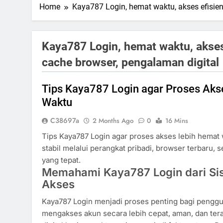
Home
Kaya787 Login, hemat waktu, akses efisien,
Kaya787 Login, hemat waktu, akses 
cache browser, pengalaman digital
Tips Kaya787 Login agar Proses Aks
Waktu
C38697a
2 Months Ago
0
16 Mins
Tips Kaya787 Login agar proses akses lebih hemat
stabil melalui perangkat pribadi, browser terbaru, s
yang tepat.
Memahami Kaya787 Login dari Sisi
Akses
Kaya787 Login menjadi proses penting bagi penggu
mengakses akun secara lebih cepat, aman, dan tera