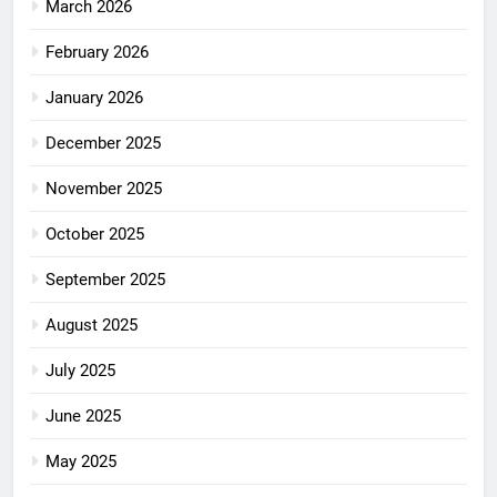
March 2026
February 2026
January 2026
December 2025
November 2025
October 2025
September 2025
August 2025
July 2025
June 2025
May 2025