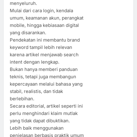
menyeluruh.
Mulai dari cara login, kendala
umum, keamanan akun, perangkat
mobile, hingga kebiasaan digital
yang disarankan.
Pendekatan ini membantu brand
keyword tampil lebih relevan
karena artikel menjawab search
intent dengan lengkap.
Bukan hanya memberi panduan
teknis, tetapi juga membangun
kepercayaan melalui bahasa yang
stabil, realistis, dan tidak
berlebihan.
Secara editorial, artikel seperti ini
perlu menghindari klaim mutlak
yang tidak dapat dibuktikan.
Lebih baik menggunakan
penjelasan berbasis praktik umum