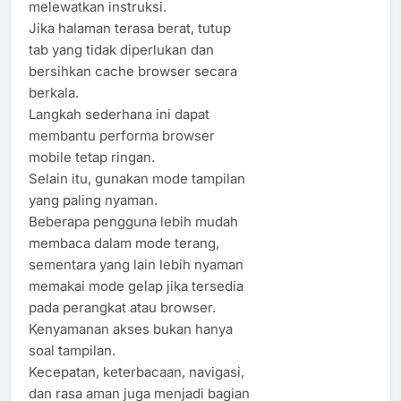
melewatkan instruksi.
Jika halaman terasa berat, tutup
tab yang tidak diperlukan dan
bersihkan cache browser secara
berkala.
Langkah sederhana ini dapat
membantu performa browser
mobile tetap ringan.
Selain itu, gunakan mode tampilan
yang paling nyaman.
Beberapa pengguna lebih mudah
membaca dalam mode terang,
sementara yang lain lebih nyaman
memakai mode gelap jika tersedia
pada perangkat atau browser.
Kenyamanan akses bukan hanya
soal tampilan.
Kecepatan, keterbacaan, navigasi,
dan rasa aman juga menjadi bagian