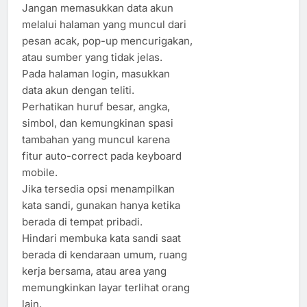
Jangan memasukkan data akun
melalui halaman yang muncul dari
pesan acak, pop-up mencurigakan,
atau sumber yang tidak jelas.
Pada halaman login, masukkan
data akun dengan teliti.
Perhatikan huruf besar, angka,
simbol, dan kemungkinan spasi
tambahan yang muncul karena
fitur auto-correct pada keyboard
mobile.
Jika tersedia opsi menampilkan
kata sandi, gunakan hanya ketika
berada di tempat pribadi.
Hindari membuka kata sandi saat
berada di kendaraan umum, ruang
kerja bersama, atau area yang
memungkinkan layar terlihat orang
lain.