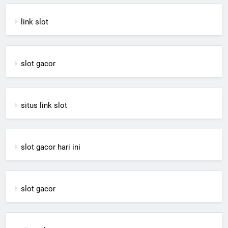
link slot
slot gacor
situs link slot
slot gacor hari ini
slot gacor