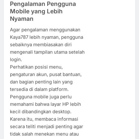
Pengalaman Pengguna
Mobile yang Lebih
Nyaman
Agar pengalaman menggunakan
Kaya787 lebih nyaman, pengguna
sebaiknya membiasakan diri
mengenali tampilan utama setelah
login.
Perhatikan posisi menu,
pengaturan akun, pusat bantuan,
dan bagian penting lain yang
tersedia di dalam platform.
Pengguna mobile juga perlu
memahami bahwa layar HP lebih
kecil dibandingkan desktop.
Karena itu, membaca informasi
secara teliti menjadi penting agar
tidak salah menekan menu atau