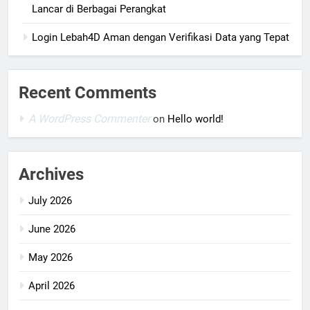
Lancar di Berbagai Perangkat
Login Lebah4D Aman dengan Verifikasi Data yang Tepat
Recent Comments
A WordPress Commenter
on
Hello world!
Archives
July 2026
June 2026
May 2026
April 2026