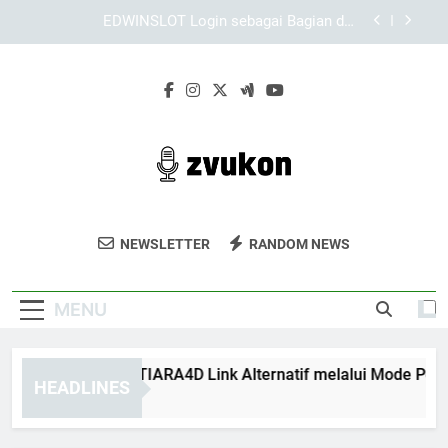
Skip
Solusi Login Edwinslot Bermasalah di Perangkat
to
Mobile dengan Langkah Praktis
content
Lebah4D Login dan Cara Memastikan Akses
Tetap Lancar di Berbagai Perangkat
Cara Mengakses TIARA4D Link Alternatif melalui
Mode Penyamaran
EDWINSLOT Login sebagai Bagian dari
Pengalaman Digital yang Terstruktur
Solusi Login Edwinslot Bermasalah di Perangkat
Mobile dengan Langkah Praktis
Zvukon
Dapatkan Solusi Audio Berkualitas Dari
Lebah4D Login dan Cara Memastikan Akses
NEWSLETTER
RANDOM NEWS
Tetap Lancar di Berbagai Perangkat
Zvukon. Produk Profesional Untuk
Kebutuhan Suara Terbaik Anda.
MENU
ra Mengakses TIARA4D Link Alternatif melalui Mode Penyam
HEADLINES
Weeks Ago