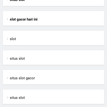
slot gacor hari ini
slot
situs slot
situs slot gacor
situs slot