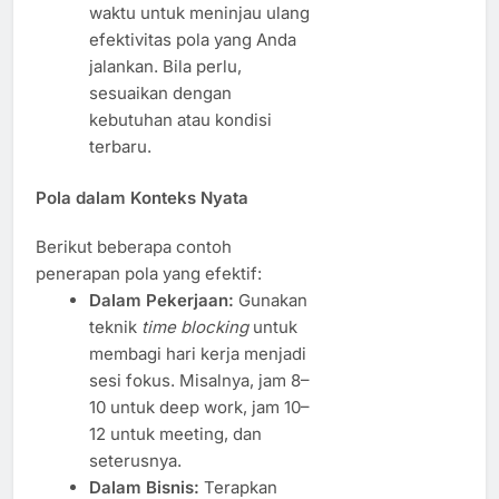
waktu untuk meninjau ulang
efektivitas pola yang Anda
jalankan. Bila perlu,
sesuaikan dengan
kebutuhan atau kondisi
terbaru.
Pola dalam Konteks Nyata
Berikut beberapa contoh
penerapan pola yang efektif:
Dalam Pekerjaan:
Gunakan
teknik
time blocking
untuk
membagi hari kerja menjadi
sesi fokus. Misalnya, jam 8–
10 untuk deep work, jam 10–
12 untuk meeting, dan
seterusnya.
Dalam Bisnis:
Terapkan