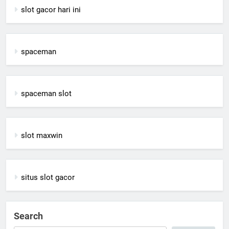
slot gacor hari ini
spaceman
spaceman slot
slot maxwin
situs slot gacor
Search