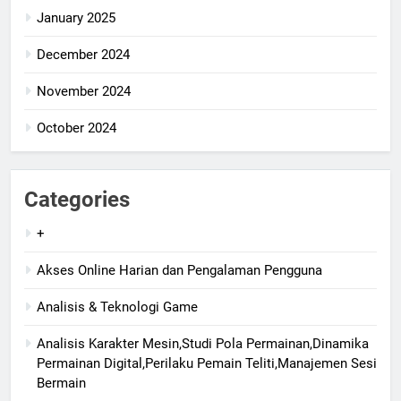
January 2025
December 2024
November 2024
October 2024
Categories
+
Akses Online Harian dan Pengalaman Pengguna
Analisis & Teknologi Game
Analisis Karakter Mesin,Studi Pola Permainan,Dinamika
Permainan Digital,Perilaku Pemain Teliti,Manajemen Sesi
Bermain