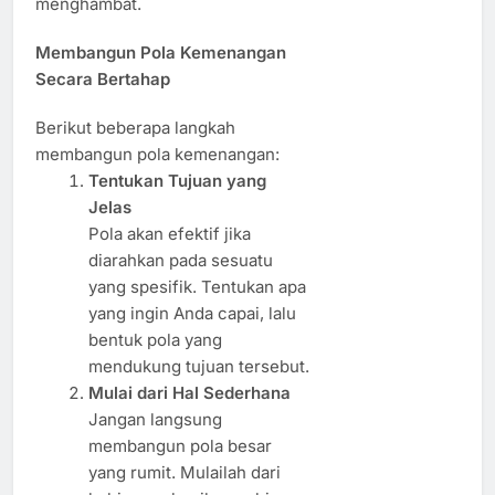
menghambat.
Membangun Pola Kemenangan
Secara Bertahap
Berikut beberapa langkah
membangun pola kemenangan:
Tentukan Tujuan yang
Jelas
Pola akan efektif jika
diarahkan pada sesuatu
yang spesifik. Tentukan apa
yang ingin Anda capai, lalu
bentuk pola yang
mendukung tujuan tersebut.
Mulai dari Hal Sederhana
Jangan langsung
membangun pola besar
yang rumit. Mulailah dari