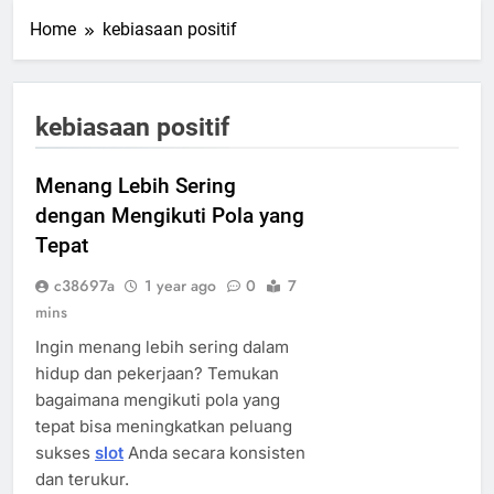
Home
kebiasaan positif
kebiasaan positif
Menang Lebih Sering
dengan Mengikuti Pola yang
Tepat
c38697a
1 year ago
0
7
mins
Ingin menang lebih sering dalam
hidup dan pekerjaan? Temukan
bagaimana mengikuti pola yang
tepat bisa meningkatkan peluang
sukses
slot
Anda secara konsisten
dan terukur.