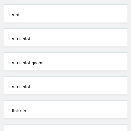
slot
situs slot
situs slot gacor
situs slot
link slot