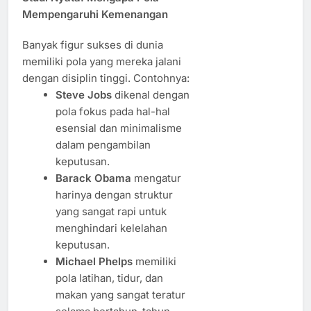
Mempengaruhi Kemenangan
Banyak figur sukses di dunia
memiliki pola yang mereka jalani
dengan disiplin tinggi. Contohnya:
Steve Jobs
dikenal dengan
pola fokus pada hal-hal
esensial dan minimalisme
dalam pengambilan
keputusan.
Barack Obama
mengatur
harinya dengan struktur
yang sangat rapi untuk
menghindari kelelahan
keputusan.
Michael Phelps
memiliki
pola latihan, tidur, dan
makan yang sangat teratur