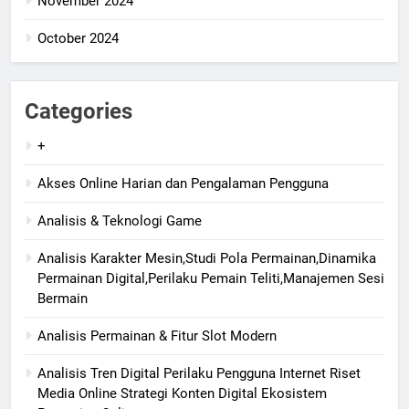
November 2024
October 2024
Categories
+
Akses Online Harian dan Pengalaman Pengguna
Analisis & Teknologi Game
Analisis Karakter Mesin,Studi Pola Permainan,Dinamika
Permainan Digital,Perilaku Pemain Teliti,Manajemen Sesi
Bermain
Analisis Permainan & Fitur Slot Modern
Analisis Tren Digital Perilaku Pengguna Internet Riset
Media Online Strategi Konten Digital Ekosistem