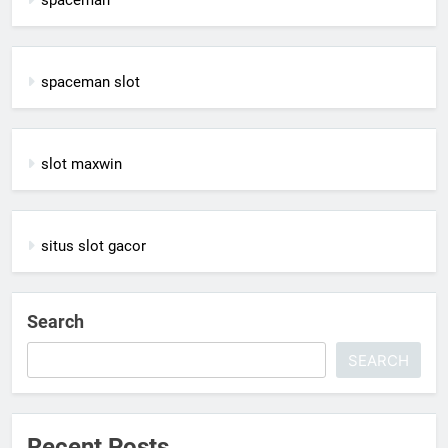
spaceman
spaceman slot
slot maxwin
situs slot gacor
Search
SEARCH
Recent Posts