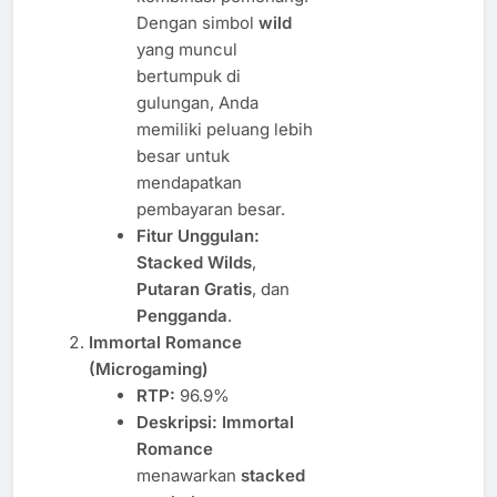
Dengan simbol
wild
yang muncul
bertumpuk di
gulungan, Anda
memiliki peluang lebih
besar untuk
mendapatkan
pembayaran besar.
Fitur Unggulan:
Stacked Wilds
,
Putaran Gratis
, dan
Pengganda
.
Immortal Romance
(Microgaming)
RTP:
96.9%
Deskripsi:
Immortal
Romance
menawarkan
stacked