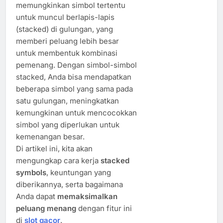
memungkinkan simbol tertentu
untuk muncul berlapis-lapis
(stacked) di gulungan, yang
memberi peluang lebih besar
untuk membentuk kombinasi
pemenang. Dengan simbol-simbol
stacked, Anda bisa mendapatkan
beberapa simbol yang sama pada
satu gulungan, meningkatkan
kemungkinan untuk mencocokkan
simbol yang diperlukan untuk
kemenangan besar.
Di artikel ini, kita akan
mengungkap cara kerja
stacked
symbols
, keuntungan yang
diberikannya, serta bagaimana
Anda dapat
memaksimalkan
peluang menang
dengan fitur ini
di
slot gacor
.