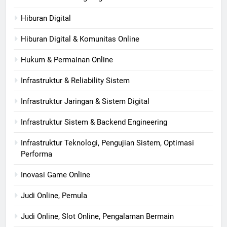
Hiburan Digital
Hiburan Digital & Komunitas Online
Hukum & Permainan Online
Infrastruktur & Reliability Sistem
Infrastruktur Jaringan & Sistem Digital
Infrastruktur Sistem & Backend Engineering
Infrastruktur Teknologi, Pengujian Sistem, Optimasi
Performa
Inovasi Game Online
Judi Online, Pemula
Judi Online, Slot Online, Pengalaman Bermain