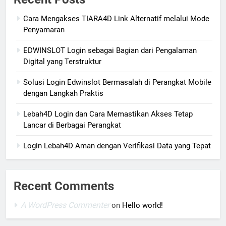
Cara Mengakses TIARA4D Link Alternatif melalui Mode
Penyamaran
EDWINSLOT Login sebagai Bagian dari Pengalaman
Digital yang Terstruktur
Solusi Login Edwinslot Bermasalah di Perangkat Mobile
dengan Langkah Praktis
Lebah4D Login dan Cara Memastikan Akses Tetap
Lancar di Berbagai Perangkat
Login Lebah4D Aman dengan Verifikasi Data yang Tepat
Recent Comments
A WordPress Commenter
on
Hello world!