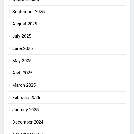
September 2025
August 2025
July 2025
June 2025
May 2025
April 2025
March 2025
February 2025
January 2025
December 2024