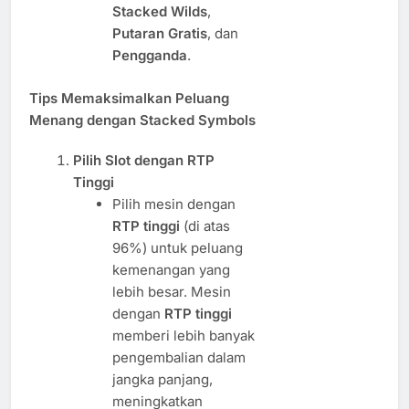
Stacked Wilds
,
Putaran Gratis
, dan
Pengganda
.
Tips Memaksimalkan Peluang
Menang dengan Stacked Symbols
Pilih Slot dengan RTP
Tinggi
Pilih mesin dengan
RTP tinggi
(di atas
96%) untuk peluang
kemenangan yang
lebih besar. Mesin
dengan
RTP tinggi
memberi lebih banyak
pengembalian dalam
jangka panjang,
meningkatkan