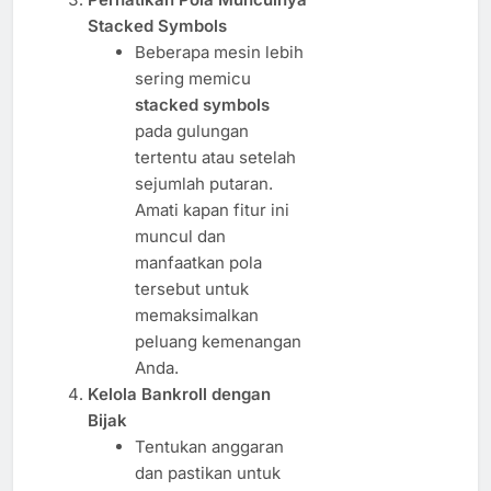
Stacked Symbols
Beberapa mesin lebih
sering memicu
stacked symbols
pada gulungan
tertentu atau setelah
sejumlah putaran.
Amati kapan fitur ini
muncul dan
manfaatkan pola
tersebut untuk
memaksimalkan
peluang kemenangan
Anda.
Kelola Bankroll dengan
Bijak
Tentukan anggaran
dan pastikan untuk