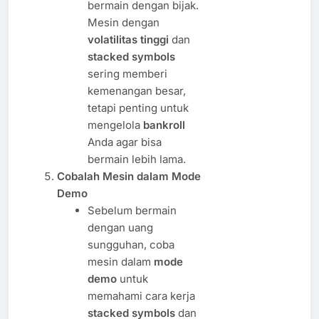
bermain dengan bijak.
Mesin dengan
volatilitas tinggi
dan
stacked symbols
sering memberi
kemenangan besar,
tetapi penting untuk
mengelola
bankroll
Anda agar bisa
bermain lebih lama.
Cobalah Mesin dalam Mode
Demo
Sebelum bermain
dengan uang
sungguhan, coba
mesin dalam
mode
demo
untuk
memahami cara kerja
stacked symbols
dan