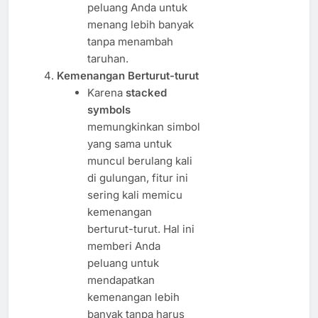
peluang Anda untuk
menang lebih banyak
tanpa menambah
taruhan.
Kemenangan Berturut-turut
Karena
stacked
symbols
memungkinkan simbol
yang sama untuk
muncul berulang kali
di gulungan, fitur ini
sering kali memicu
kemenangan
berturut-turut. Hal ini
memberi Anda
peluang untuk
mendapatkan
kemenangan lebih
banyak tanpa harus