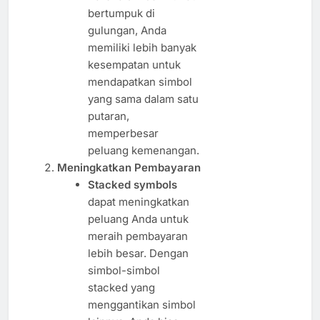
bertumpuk di
gulungan, Anda
memiliki lebih banyak
kesempatan untuk
mendapatkan simbol
yang sama dalam satu
putaran,
memperbesar
peluang kemenangan.
Meningkatkan Pembayaran
Stacked symbols
dapat meningkatkan
peluang Anda untuk
meraih pembayaran
lebih besar. Dengan
simbol-simbol
stacked yang
menggantikan simbol