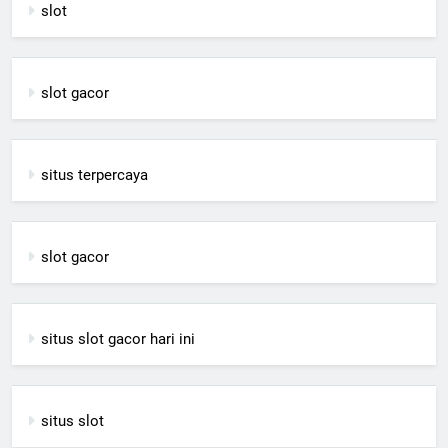
slot
slot gacor
situs terpercaya
slot gacor
situs slot gacor hari ini
situs slot