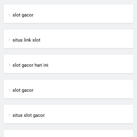
slot gacor
situs link slot
slot gacor hari ini
slot gacor
situs slot gacor