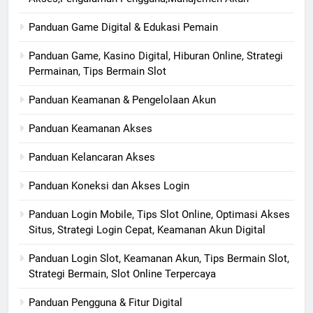
Panduan Game Digital & Edukasi Pemain
Panduan Game, Kasino Digital, Hiburan Online, Strategi
Permainan, Tips Bermain Slot
Panduan Keamanan & Pengelolaan Akun
Panduan Keamanan Akses
Panduan Kelancaran Akses
Panduan Koneksi dan Akses Login
Panduan Login Mobile, Tips Slot Online, Optimasi Akses
Situs, Strategi Login Cepat, Keamanan Akun Digital
Panduan Login Slot, Keamanan Akun, Tips Bermain Slot,
Strategi Bermain, Slot Online Terpercaya
Panduan Pengguna & Fitur Digital