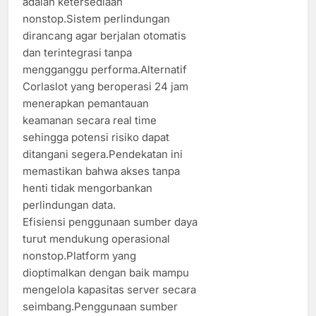
adalah ketersediaan
nonstop.Sistem perlindungan
dirancang agar berjalan otomatis
dan terintegrasi tanpa
mengganggu performa.Alternatif
Corlaslot yang beroperasi 24 jam
menerapkan pemantauan
keamanan secara real time
sehingga potensi risiko dapat
ditangani segera.Pendekatan ini
memastikan bahwa akses tanpa
henti tidak mengorbankan
perlindungan data.
Efisiensi penggunaan sumber daya
turut mendukung operasional
nonstop.Platform yang
dioptimalkan dengan baik mampu
mengelola kapasitas server secara
seimbang.Penggunaan sumber