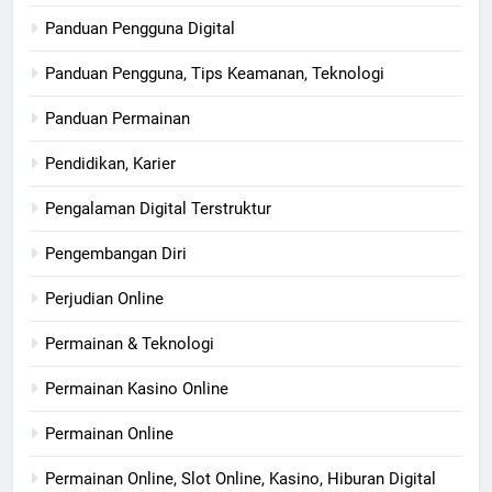
Panduan Pengguna Digital
Panduan Pengguna, Tips Keamanan, Teknologi
Panduan Permainan
Pendidikan, Karier
Pengalaman Digital Terstruktur
Pengembangan Diri
Perjudian Online
Permainan & Teknologi
Permainan Kasino Online
Permainan Online
Permainan Online, Slot Online, Kasino, Hiburan Digital