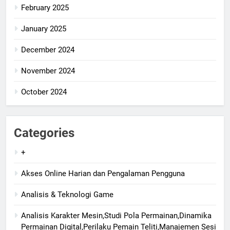
February 2025
January 2025
December 2024
November 2024
October 2024
Categories
+
Akses Online Harian dan Pengalaman Pengguna
Analisis & Teknologi Game
Analisis Karakter Mesin,Studi Pola Permainan,Dinamika
Permainan Digital,Perilaku Pemain Teliti,Manajemen Sesi