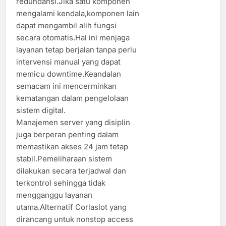
redundansi.Jika satu komponen
mengalami kendala,komponen lain
dapat mengambil alih fungsi
secara otomatis.Hal ini menjaga
layanan tetap berjalan tanpa perlu
intervensi manual yang dapat
memicu downtime.Keandalan
semacam ini mencerminkan
kematangan dalam pengelolaan
sistem digital.
Manajemen server yang disiplin
juga berperan penting dalam
memastikan akses 24 jam tetap
stabil.Pemeliharaan sistem
dilakukan secara terjadwal dan
terkontrol sehingga tidak
mengganggu layanan
utama.Alternatif Corlaslot yang
dirancang untuk nonstop access