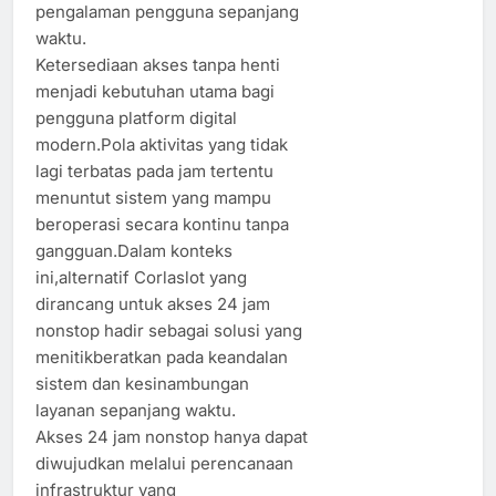
pengalaman pengguna sepanjang
waktu.
Ketersediaan akses tanpa henti
menjadi kebutuhan utama bagi
pengguna platform digital
modern.Pola aktivitas yang tidak
lagi terbatas pada jam tertentu
menuntut sistem yang mampu
beroperasi secara kontinu tanpa
gangguan.Dalam konteks
ini,alternatif Corlaslot yang
dirancang untuk akses 24 jam
nonstop hadir sebagai solusi yang
menitikberatkan pada keandalan
sistem dan kesinambungan
layanan sepanjang waktu.
Akses 24 jam nonstop hanya dapat
diwujudkan melalui perencanaan
infrastruktur yang