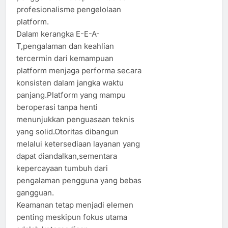
profesionalisme pengelolaan
platform.
Dalam kerangka E-E-A-
T,pengalaman dan keahlian
tercermin dari kemampuan
platform menjaga performa secara
konsisten dalam jangka waktu
panjang.Platform yang mampu
beroperasi tanpa henti
menunjukkan penguasaan teknis
yang solid.Otoritas dibangun
melalui ketersediaan layanan yang
dapat diandalkan,sementara
kepercayaan tumbuh dari
pengalaman pengguna yang bebas
gangguan.
Keamanan tetap menjadi elemen
penting meskipun fokus utama