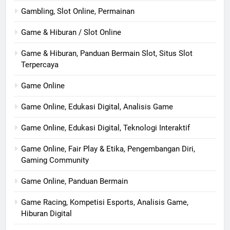
Gambling, Slot Online, Permainan
Game & Hiburan / Slot Online
Game & Hiburan, Panduan Bermain Slot, Situs Slot
Terpercaya
Game Online
Game Online, Edukasi Digital, Analisis Game
Game Online, Edukasi Digital, Teknologi Interaktif
Game Online, Fair Play & Etika, Pengembangan Diri,
Gaming Community
Game Online, Panduan Bermain
Game Racing, Kompetisi Esports, Analisis Game,
Hiburan Digital