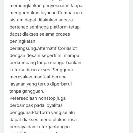
memungkinkan penyesuaian tanpa
menghentikan layanan.Pembaruan
sistem dapat dilakukan secara
bertahap sehingga platform tetap
dapat diakses selama proses
peningkatan
berlangsung.Alternatif Corlaslot
dengan desain seperti ini mampu
berkembang tanpa mengorbankan
ketersediaan akses.Pengguna
merasakan manfaat berupa
layanan yang terus diperbarui
tanpa gangguan.
Ketersediaan nonstop juga
berdampak pada loyalitas
pengguna.Platform yang selalu
dapat diakses menciptakan rasa
percaya dan ketergantungan