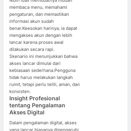
lebih luas membuatnya mudah
membaca menu, memahami
pengaturan, dan memastikan
informasi akun sudah
benar.Keesokan harinya, ia dapat
mengakses akun dengan lebih
lancar karena proses awal
dilakukan secara rapi.
Skenario ini menunjukkan bahwa
akses lancar dimulai dari
kebiasaan sederhana.Pengguna
tidak harus melakukan langkah
rumit, tetapi perlu teliti, aman, dan
konsisten.
Insight Profesional
tentang Pengalaman
Akses Digital
Dalam pengalaman digital, akses
yang lancar biasanya dipengaruhi