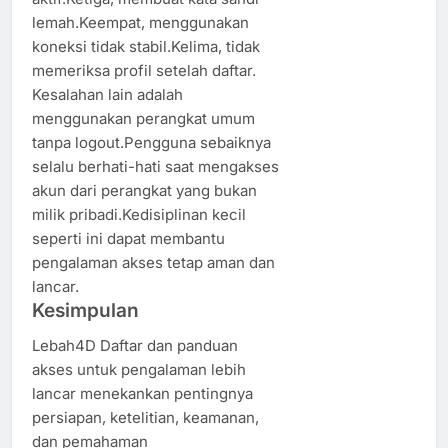
lemah.Keempat, menggunakan
koneksi tidak stabil.Kelima, tidak
memeriksa profil setelah daftar.
Kesalahan lain adalah
menggunakan perangkat umum
tanpa logout.Pengguna sebaiknya
selalu berhati-hati saat mengakses
akun dari perangkat yang bukan
milik pribadi.Kedisiplinan kecil
seperti ini dapat membantu
pengalaman akses tetap aman dan
lancar.
Kesimpulan
Lebah4D Daftar dan panduan
akses untuk pengalaman lebih
lancar menekankan pentingnya
persiapan, ketelitian, keamanan,
dan pemahaman