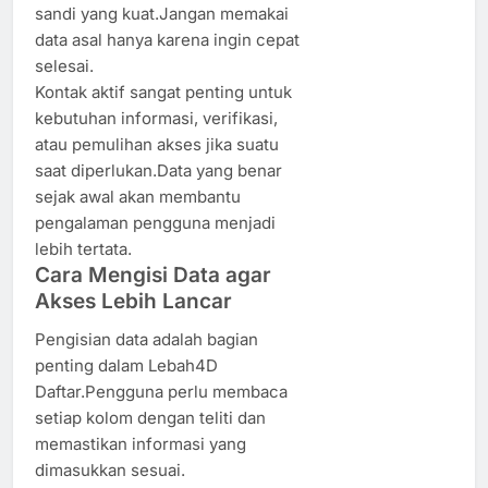
sandi yang kuat.Jangan memakai
data asal hanya karena ingin cepat
selesai.
Kontak aktif sangat penting untuk
kebutuhan informasi, verifikasi,
atau pemulihan akses jika suatu
saat diperlukan.Data yang benar
sejak awal akan membantu
pengalaman pengguna menjadi
lebih tertata.
Cara Mengisi Data agar
Akses Lebih Lancar
Pengisian data adalah bagian
penting dalam Lebah4D
Daftar.Pengguna perlu membaca
setiap kolom dengan teliti dan
memastikan informasi yang
dimasukkan sesuai.