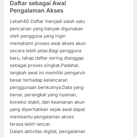
Daftar sebagai Awal
Pengalaman Akses
Lebah4D Daftar menjadi salah satu
pencarian yang banyak digunakan
oleh pengguna yang ingin
memahami proses awal akses akun
secara lebih jelas.Bagi pengguna
baru, tahap daftar sering dianggap
sebagai proses singkat.Padahal,
langkah awal ini memiliki pengaruh
besar terhadap kelancaran
penggunaan berikutnya.Data yang
benar, perangkat yang nyaman,
koneksi stabil, dan keamanan akun
yang diperhatikan sejak awal dapat
membantu pengalaman akses
terasa lebih lancar.
Dalam aktivitas digital, pengalaman