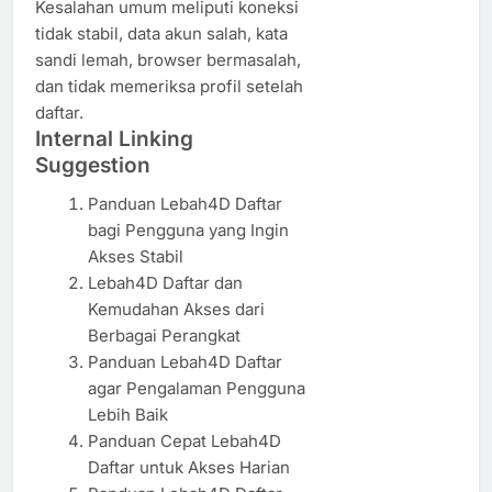
Kesalahan umum meliputi koneksi
tidak stabil, data akun salah, kata
sandi lemah, browser bermasalah,
dan tidak memeriksa profil setelah
daftar.
Internal Linking
Suggestion
Panduan Lebah4D Daftar
bagi Pengguna yang Ingin
Akses Stabil
Lebah4D Daftar dan
Kemudahan Akses dari
Berbagai Perangkat
Panduan Lebah4D Daftar
agar Pengalaman Pengguna
Lebih Baik
Panduan Cepat Lebah4D
Daftar untuk Akses Harian