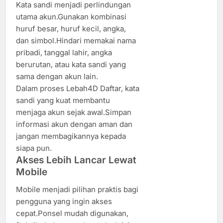
Kata sandi menjadi perlindungan
utama akun.Gunakan kombinasi
huruf besar, huruf kecil, angka,
dan simbol.Hindari memakai nama
pribadi, tanggal lahir, angka
berurutan, atau kata sandi yang
sama dengan akun lain.
Dalam proses Lebah4D Daftar, kata
sandi yang kuat membantu
menjaga akun sejak awal.Simpan
informasi akun dengan aman dan
jangan membagikannya kepada
siapa pun.
Akses Lebih Lancar Lewat
Mobile
Mobile menjadi pilihan praktis bagi
pengguna yang ingin akses
cepat.Ponsel mudah digunakan,