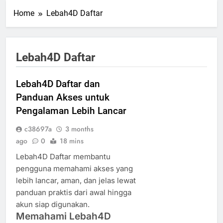
Home
Lebah4D Daftar
Lebah4D Daftar
Lebah4D Daftar dan
Panduan Akses untuk
Pengalaman Lebih Lancar
c38697a
3 months
ago
0
18 mins
Lebah4D Daftar membantu
pengguna memahami akses yang
lebih lancar, aman, dan jelas lewat
panduan praktis dari awal hingga
akun siap digunakan.
Memahami Lebah4D