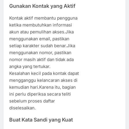
Gunakan Kontak yang Aktif
Kontak aktif membantu pengguna
ketika membutuhkan informasi
akun atau pemulihan akses.Jika
menggunakan email, pastikan
setiap karakter sudah benar.Jika
menggunakan nomor, pastikan
nomor masih aktif dan tidak ada
angka yang tertukar.
Kesalahan kecil pada kontak dapat
mengganggu kelancaran akses di
kemudian hari.Karena itu, bagian
ini perlu diperiksa secara teliti
sebelum proses daftar
diselesaikan.
Buat Kata Sandi yang Kuat