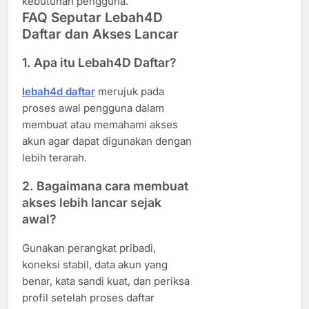
kebutuhan pengguna.
FAQ Seputar Lebah4D
Daftar dan Akses Lancar
1. Apa itu Lebah4D Daftar?
lebah4d daftar
merujuk pada
proses awal pengguna dalam
membuat atau memahami akses
akun agar dapat digunakan dengan
lebih terarah.
2. Bagaimana cara membuat
akses lebih lancar sejak
awal?
Gunakan perangkat pribadi,
koneksi stabil, data akun yang
benar, kata sandi kuat, dan periksa
profil setelah proses daftar