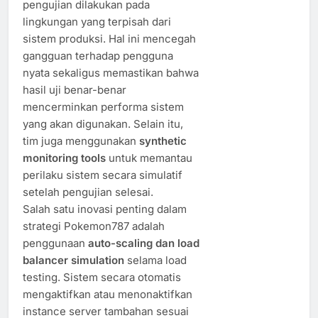
pengujian dilakukan pada
lingkungan yang terpisah dari
sistem produksi. Hal ini mencegah
gangguan terhadap pengguna
nyata sekaligus memastikan bahwa
hasil uji benar-benar
mencerminkan performa sistem
yang akan digunakan. Selain itu,
tim juga menggunakan
synthetic
monitoring tools
untuk memantau
perilaku sistem secara simulatif
setelah pengujian selesai.
Salah satu inovasi penting dalam
strategi Pokemon787 adalah
penggunaan
auto-scaling dan load
balancer simulation
selama load
testing. Sistem secara otomatis
mengaktifkan atau menonaktifkan
instance server tambahan sesuai