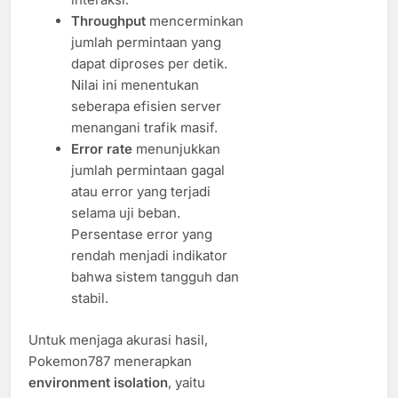
Throughput
mencerminkan
jumlah permintaan yang
dapat diproses per detik.
Nilai ini menentukan
seberapa efisien server
menangani trafik masif.
Error rate
menunjukkan
jumlah permintaan gagal
atau error yang terjadi
selama uji beban.
Persentase error yang
rendah menjadi indikator
bahwa sistem tangguh dan
stabil.
Untuk menjaga akurasi hasil,
Pokemon787 menerapkan
environment isolation
, yaitu