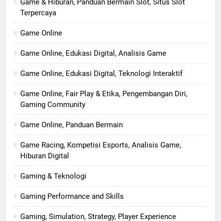
Game & Hiburan, Panduan Bermain Slot, Situs Slot
Terpercaya
Game Online
Game Online, Edukasi Digital, Analisis Game
Game Online, Edukasi Digital, Teknologi Interaktif
Game Online, Fair Play & Etika, Pengembangan Diri,
Gaming Community
Game Online, Panduan Bermain
Game Racing, Kompetisi Esports, Analisis Game,
Hiburan Digital
Gaming & Teknologi
Gaming Performance and Skills
Gaming, Simulation, Strategy, Player Experience