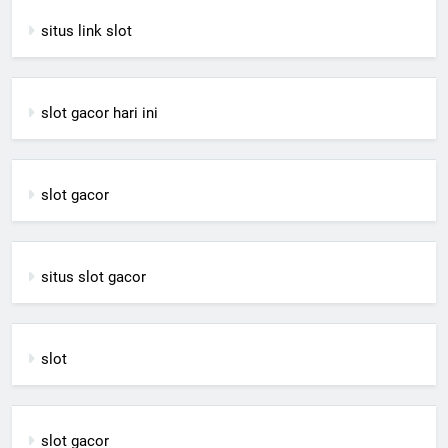
situs link slot
slot gacor hari ini
slot gacor
situs slot gacor
slot
slot gacor