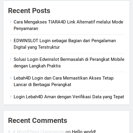
Recent Posts
Cara Mengakses TIARA4D Link Alternatif melalui Mode
Penyamaran
EDWINSLOT Login sebagai Bagian dari Pengalaman
Digital yang Terstruktur
Solusi Login Edwinslot Bermasalah di Perangkat Mobile
dengan Langkah Praktis
Lebah4D Login dan Cara Memastikan Akses Tetap
Lancar di Berbagai Perangkat
Login Lebah4D Aman dengan Verifikasi Data yang Tepat
Recent Comments
A WordPress Commenter
on
Hello world!