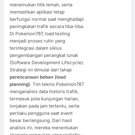
menemukan titik lemah, serta
memastikan aplikasi tetap
berfungsi normal saat menghadapi
peningkatan trafik secara tiba-tiba.
Di Pokemon787, load testing
menjadi proses rutin yang
terintegrasi dalam siklus
pengembangan perangkat lunak
(Software Development Lifecycle).
Strategi ini dimulai dari tahap
perencanaan beban (load
planning)
. Tim teknis Pokemon787
menganalisis data historis trafik,
termasuk pola kunjungan harian,
lonjakan pada jam tertentu, serta
perilaku pengguna saat event
besar berlangsung. Dari hasil
analisis ini, mereka menentukan
skenario pengujian yang realistis—