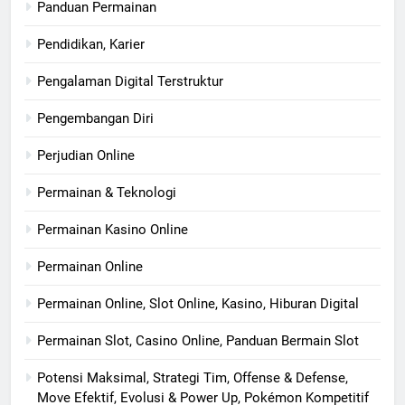
Panduan Permainan
Pendidikan, Karier
Pengalaman Digital Terstruktur
Pengembangan Diri
Perjudian Online
Permainan & Teknologi
Permainan Kasino Online
Permainan Online
Permainan Online, Slot Online, Kasino, Hiburan Digital
Permainan Slot, Casino Online, Panduan Bermain Slot
Potensi Maksimal, Strategi Tim, Offense & Defense,
Move Efektif, Evolusi & Power Up, Pokémon Kompetitif