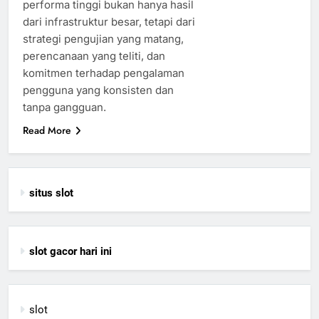
performa tinggi bukan hanya hasil
dari infrastruktur besar, tetapi dari
strategi pengujian yang matang,
perencanaan yang teliti, dan
komitmen terhadap pengalaman
pengguna yang konsisten dan
tanpa gangguan.
Read More
situs slot
slot gacor hari ini
slot