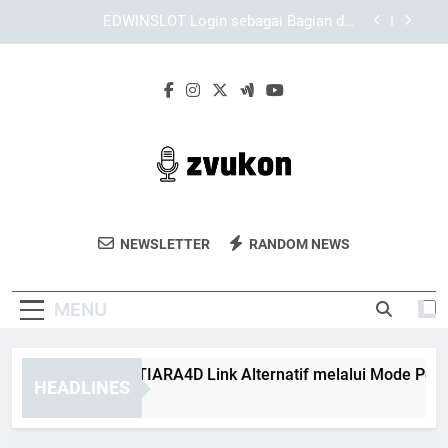
Skip
Solusi Login Edwinslot Bermasalah di Perangkat
to
Mobile dengan Langkah Praktis
content
Lebah4D Login dan Cara Memastikan Akses
Tetap Lancar di Berbagai Perangkat
Cara Mengakses TIARA4D Link Alternatif melalui
Mode Penyamaran
EDWINSLOT Login sebagai Bagian dari
Pengalaman Digital yang Terstruktur
Solusi Login Edwinslot Bermasalah di Perangkat
Mobile dengan Langkah Praktis
Zvukon
Dapatkan Solusi Audio Berkualitas Dari
Lebah4D Login dan Cara Memastikan Akses
NEWSLETTER
RANDOM NEWS
Tetap Lancar di Berbagai Perangkat
Zvukon. Produk Profesional Untuk
Kebutuhan Suara Terbaik Anda.
MENU
ra Mengakses TIARA4D Link Alternatif melalui Mode Penyam
HEADLINES
Weeks Ago