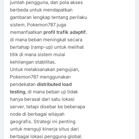
jumlah pengguna, dan pola akses
berbeda untuk mendapatkan
gambaran lengkap tentang perilaku
sistem. Pokemon787 juga
memanfaatkan
profil trafik adaptif
,
di mana beban meningkat secara
bertahap (ramp-up) untuk melihat
titik di mana sistem mulai
kehilangan stabilitas.
Untuk melaksanakan pengujian,
Pokemon787 menggunakan
pendekatan
distributed load
testing
, di mana beban uji tidak
hanya berasal dari satu lokasi
server, tetapi disebar ke beberapa
node di berbagai wilayah
geografis. Strategi ini penting
untuk menguji kinerja situs dari
berbagai lokasi pengguna global.