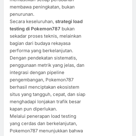
membawa peningkatan, bukan
penurunan.
Secara keseluruhan,
strategi load
testing di Pokemon787
bukan
sekadar proses teknis, melainkan
bagian dari budaya rekayasa
performa yang berkelanjutan.
Dengan pendekatan sistematis,
penggunaan metrik yang jelas, dan
integrasi dengan pipeline
pengembangan, Pokemon787
berhasil menciptakan ekosistem
situs yang tangguh, cepat, dan siap
menghadapi lonjakan trafik besar
kapan pun diperlukan.
Melalui penerapan load testing
yang cerdas dan berkelanjutan,
Pokemon787 menunjukkan bahwa