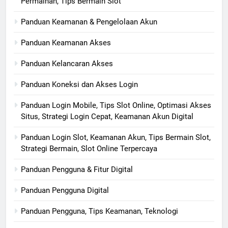
Permainan, Tips Bermain Slot
Panduan Keamanan & Pengelolaan Akun
Panduan Keamanan Akses
Panduan Kelancaran Akses
Panduan Koneksi dan Akses Login
Panduan Login Mobile, Tips Slot Online, Optimasi Akses
Situs, Strategi Login Cepat, Keamanan Akun Digital
Panduan Login Slot, Keamanan Akun, Tips Bermain Slot,
Strategi Bermain, Slot Online Terpercaya
Panduan Pengguna & Fitur Digital
Panduan Pengguna Digital
Panduan Pengguna, Tips Keamanan, Teknologi