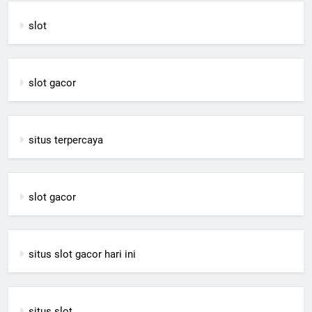
slot
slot gacor
situs terpercaya
slot gacor
situs slot gacor hari ini
situs slot