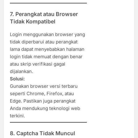
7.
Perangkat atau Browser
Tidak Kompatibel
Login menggunakan browser yang
tidak diperbarui atau perangkat
lama dapat menyebabkan halaman
login tidak memuat dengan benar
atau skrip verifikasi gagal
dijalankan.
Solusi:
Gunakan browser versi terbaru
seperti Chrome, Firefox, atau
Edge. Pastikan juga perangkat
Anda mendukung teknologi web
terkini.
8.
Captcha Tidak Muncul