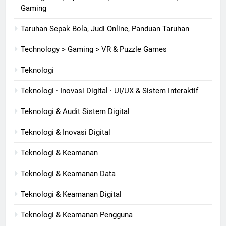
Gaming
Taruhan Sepak Bola, Judi Online, Panduan Taruhan
Technology > Gaming > VR & Puzzle Games
Teknologi
Teknologi · Inovasi Digital · UI/UX & Sistem Interaktif
Teknologi & Audit Sistem Digital
Teknologi & Inovasi Digital
Teknologi & Keamanan
Teknologi & Keamanan Data
Teknologi & Keamanan Digital
Teknologi & Keamanan Pengguna