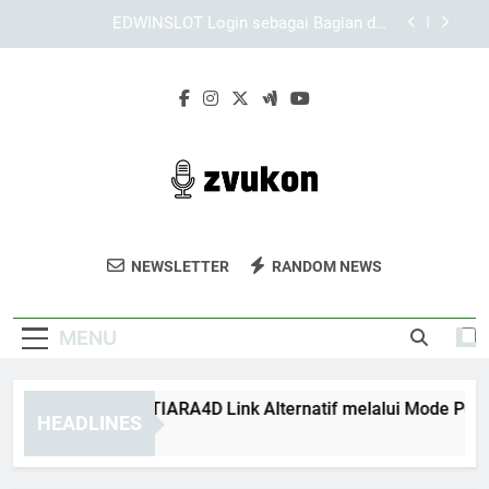
Skip
Solusi Login Edwinslot Bermasalah di Perangkat
to
Mobile dengan Langkah Praktis
content
Lebah4D Login dan Cara Memastikan Akses
Tetap Lancar di Berbagai Perangkat
Cara Mengakses TIARA4D Link Alternatif melalui
Mode Penyamaran
EDWINSLOT Login sebagai Bagian dari
Pengalaman Digital yang Terstruktur
Solusi Login Edwinslot Bermasalah di Perangkat
Mobile dengan Langkah Praktis
Zvukon
Dapatkan Solusi Audio Berkualitas Dari
Lebah4D Login dan Cara Memastikan Akses
NEWSLETTER
RANDOM NEWS
Tetap Lancar di Berbagai Perangkat
Zvukon. Produk Profesional Untuk
Kebutuhan Suara Terbaik Anda.
MENU
ra Mengakses TIARA4D Link Alternatif melalui Mode Penyam
HEADLINES
Weeks Ago