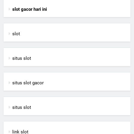
slot gacor hari ini
slot
situs slot
situs slot gacor
situs slot
link slot