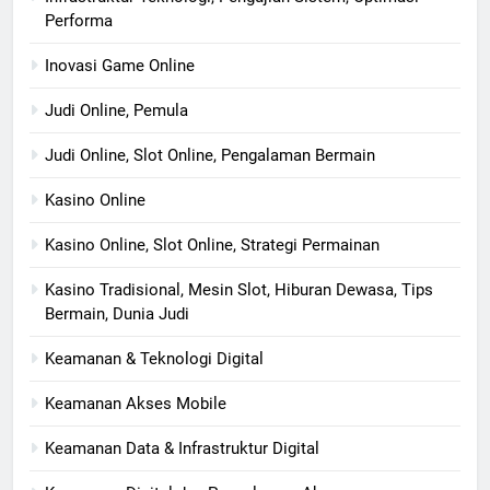
Performa
Inovasi Game Online
Judi Online, Pemula
Judi Online, Slot Online, Pengalaman Bermain
Kasino Online
Kasino Online, Slot Online, Strategi Permainan
Kasino Tradisional, Mesin Slot, Hiburan Dewasa, Tips
Bermain, Dunia Judi
Keamanan & Teknologi Digital
Keamanan Akses Mobile
Keamanan Data & Infrastruktur Digital