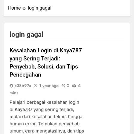
Home
login gagal
login gagal
Kesalahan Login di Kaya787
yang Sering Terjadi:
Penyebab, Solusi, dan Tips
Pencegahan
c38697a
1 year ago
0
6
mins
Pelajari berbagai kesalahan login
di Kaya787 yang sering terjadi,
mulai dari kesalahan teknis hingga
human error. Temukan penyebab
umum, cara mengatasinya, dan tips