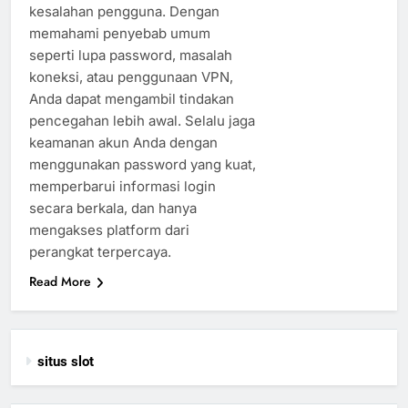
kesalahan pengguna. Dengan
memahami penyebab umum
seperti lupa password, masalah
koneksi, atau penggunaan VPN,
Anda dapat mengambil tindakan
pencegahan lebih awal. Selalu jaga
keamanan akun Anda dengan
menggunakan password yang kuat,
memperbarui informasi login
secara berkala, dan hanya
mengakses platform dari
perangkat terpercaya.
Read More
situs slot