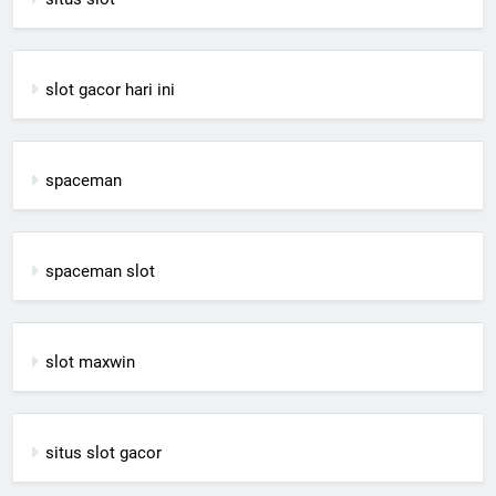
slot gacor hari ini
spaceman
spaceman slot
slot maxwin
situs slot gacor