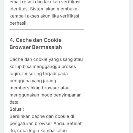
email resmi dan lakukan verifikasi
identitas. Sistem akan membuka
kembali akses akun jika verifikasi
berhasil.
4.
Cache dan Cookie
Browser Bermasalah
Cache dan cookie yang usang atau
korup bisa mengganggu proses
login. Ini sering terjadi pada
pengguna yang jarang
membersihkan browser atau
menggunakan mode penyimpanan
data.
Solusi:
Bersihkan cache dan cookie di
pengaturan browser Anda. Setelah
itu, coba login kembali atau