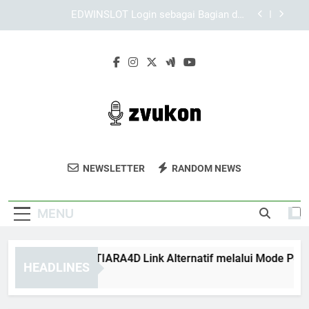
Skip
Solusi Login Edwinslot Bermasalah di Perangkat
to
Mobile dengan Langkah Praktis
content
Lebah4D Login dan Cara Memastikan Akses
Tetap Lancar di Berbagai Perangkat
Cara Mengakses TIARA4D Link Alternatif melalui
Mode Penyamaran
EDWINSLOT Login sebagai Bagian dari
Pengalaman Digital yang Terstruktur
Solusi Login Edwinslot Bermasalah di Perangkat
Mobile dengan Langkah Praktis
Zvukon
Dapatkan Solusi Audio Berkualitas Dari
Lebah4D Login dan Cara Memastikan Akses
NEWSLETTER
RANDOM NEWS
Tetap Lancar di Berbagai Perangkat
Zvukon. Produk Profesional Untuk
Kebutuhan Suara Terbaik Anda.
MENU
ra Mengakses TIARA4D Link Alternatif melalui Mode Penyam
HEADLINES
Weeks Ago