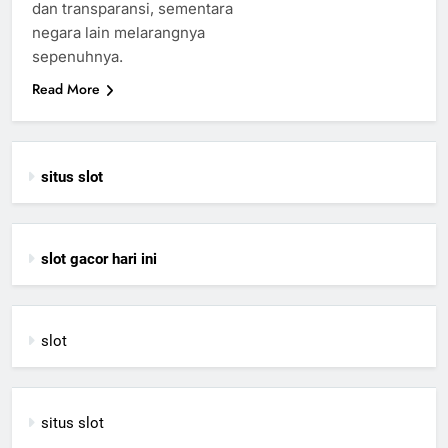
dan transparansi, sementara
negara lain melarangnya
sepenuhnya.
Read More
situs slot
slot gacor hari ini
slot
situs slot