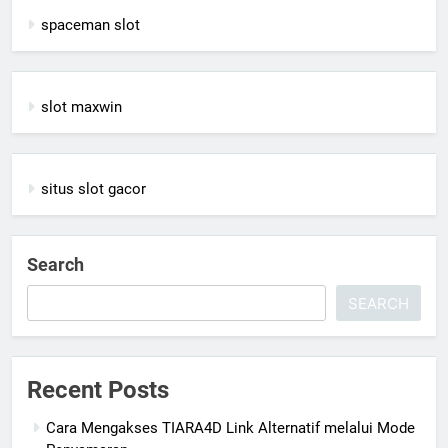
spaceman slot
slot maxwin
situs slot gacor
Search
SEARCH
Recent Posts
Cara Mengakses TIARA4D Link Alternatif melalui Mode