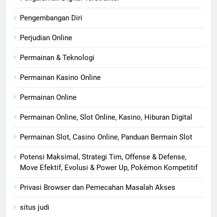
Pengembangan Diri
Perjudian Online
Permainan & Teknologi
Permainan Kasino Online
Permainan Online
Permainan Online, Slot Online, Kasino, Hiburan Digital
Permainan Slot, Casino Online, Panduan Bermain Slot
Potensi Maksimal, Strategi Tim, Offense & Defense,
Move Efektif, Evolusi & Power Up, Pokémon Kompetitif
Privasi Browser dan Pemecahan Masalah Akses
situs judi