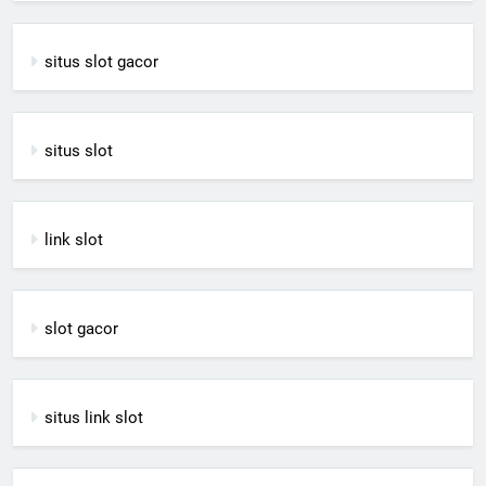
situs slot gacor
situs slot
link slot
slot gacor
situs link slot