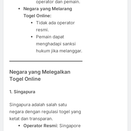
operator dan pemain.
Negara yang Melarang
Togel Online:
Tidak ada operator
resmi.
Pemain dapat
menghadapi sanksi
hukum jika melanggar.
Negara yang Melegalkan
Togel Online
1. Singapura
Singapura adalah salah satu
negara dengan regulasi togel yang
ketat dan transparan.
Operator Resmi:
Singapore