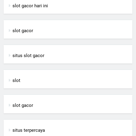
slot gacor hari ini
slot gacor
situs slot gacor
slot
slot gacor
situs terpercaya