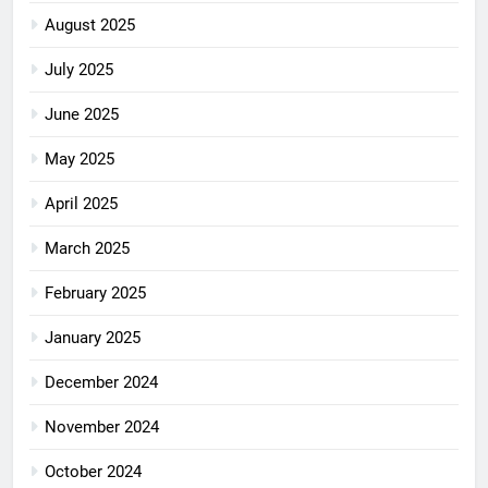
August 2025
July 2025
June 2025
May 2025
April 2025
March 2025
February 2025
January 2025
December 2024
November 2024
October 2024