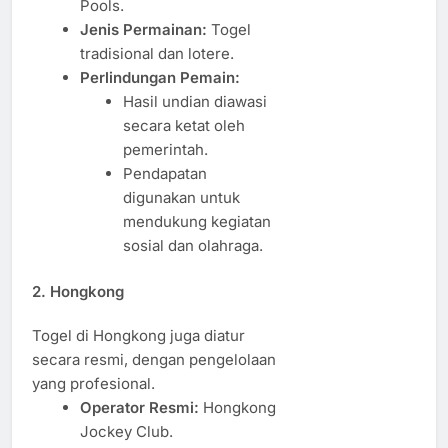
Pools.
Jenis Permainan:
Togel
tradisional dan lotere.
Perlindungan Pemain:
Hasil undian diawasi
secara ketat oleh
pemerintah.
Pendapatan
digunakan untuk
mendukung kegiatan
sosial dan olahraga.
2. Hongkong
Togel di Hongkong juga diatur
secara resmi, dengan pengelolaan
yang profesional.
Operator Resmi:
Hongkong
Jockey Club.