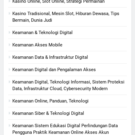
Kasino Online, Slot Online, Strategi Permainan
Kasino Tradisional, Mesin Slot, Hiburan Dewasa, Tips
Bermain, Dunia Judi
Keamanan & Teknologi Digital
Keamanan Akses Mobile
Keamanan Data & Infrastruktur Digital
Keamanan Digital dan Pengalaman Akses
Keamanan Digital, Teknologi Informasi, Sistem Proteksi
Data, Infrastruktur Cloud, Cybersecurity Modern
Keamanan Online, Panduan, Teknologi
Keamanan Siber & Teknologi Digital
Keamanan Sistem Edukasi Digital Perlindungan Data
Pengguna Praktik Keamanan Online Akses Akun