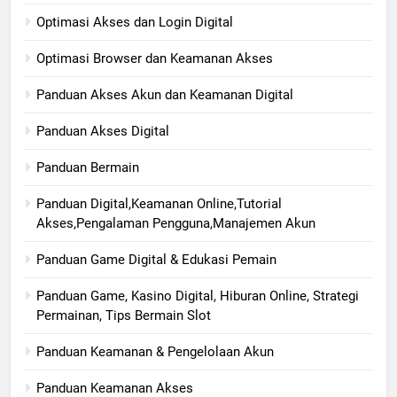
Optimasi Akses dan Login Digital
Optimasi Browser dan Keamanan Akses
Panduan Akses Akun dan Keamanan Digital
Panduan Akses Digital
Panduan Bermain
Panduan Digital,Keamanan Online,Tutorial
Akses,Pengalaman Pengguna,Manajemen Akun
Panduan Game Digital & Edukasi Pemain
Panduan Game, Kasino Digital, Hiburan Online, Strategi
Permainan, Tips Bermain Slot
Panduan Keamanan & Pengelolaan Akun
Panduan Keamanan Akses