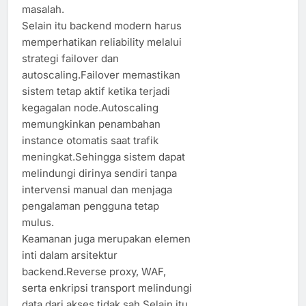
masalah.
Selain itu backend modern harus
memperhatikan reliability melalui
strategi failover dan
autoscaling.Failover memastikan
sistem tetap aktif ketika terjadi
kegagalan node.Autoscaling
memungkinkan penambahan
instance otomatis saat trafik
meningkat.Sehingga sistem dapat
melindungi dirinya sendiri tanpa
intervensi manual dan menjaga
pengalaman pengguna tetap
mulus.
Keamanan juga merupakan elemen
inti dalam arsitektur
backend.Reverse proxy, WAF,
serta enkripsi transport melindungi
data dari akses tidak sah.Selain itu