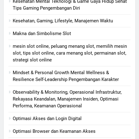
Kesehatan Mental Teknologi & Game Gaya Hidup Sehat
Tips Gaming Pengembangan Diri
Kesehatan, Gaming, Lifestyle, Manajemen Waktu
Makna dan Simbolisme Slot
mesin slot online, peluang menang slot, memilih mesin
slot, tips slot online, cara menang slot, permainan slot,
strategi slot online
Mindset & Personal Growth Mental Wellness &
Resilience Self-Leadership Pengembangan Karakter
Observability & Monitoring, Operasional Infrastruktur,
Rekayasa Keandalan, Manajemen Insiden, Optimasi
Performa, Keamanan Operasional
Optimasi Akses dan Login Digital
Optimasi Browser dan Keamanan Akses