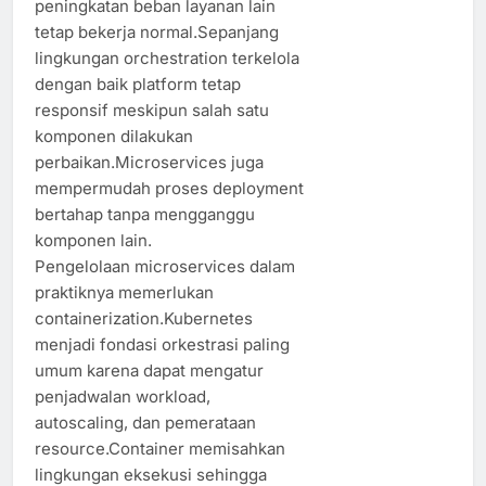
peningkatan beban layanan lain
tetap bekerja normal.Sepanjang
lingkungan orchestration terkelola
dengan baik platform tetap
responsif meskipun salah satu
komponen dilakukan
perbaikan.Microservices juga
mempermudah proses deployment
bertahap tanpa mengganggu
komponen lain.
Pengelolaan microservices dalam
praktiknya memerlukan
containerization.Kubernetes
menjadi fondasi orkestrasi paling
umum karena dapat mengatur
penjadwalan workload,
autoscaling, dan pemerataan
resource.Container memisahkan
lingkungan eksekusi sehingga