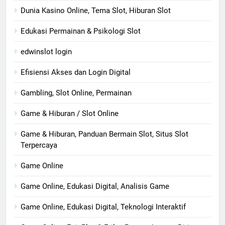
Dunia Kasino Online, Tema Slot, Hiburan Slot
Edukasi Permainan & Psikologi Slot
edwinslot login
Efisiensi Akses dan Login Digital
Gambling, Slot Online, Permainan
Game & Hiburan / Slot Online
Game & Hiburan, Panduan Bermain Slot, Situs Slot
Terpercaya
Game Online
Game Online, Edukasi Digital, Analisis Game
Game Online, Edukasi Digital, Teknologi Interaktif