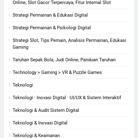
Online, Slot Gacor Terpercaya, Fitur Internal Slot
Strategi Permainan & Edukasi Digital
Strategi Permainan & Psikologi Digital
Strategi Slot, Tips Pemain, Analisis Permainan, Edukasi
Gaming
Taruhan Sepak Bola, Judi Online, Panduan Taruhan
Technology > Gaming > VR & Puzzle Games
Teknologi
Teknologi · Inovasi Digital · UI/UX & Sistem Interaktif
Teknologi & Audit Sistem Digital
Teknologi & Inovasi Digital
Teknologi & Keamanan