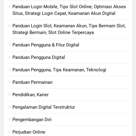
Panduan Login Mobile, Tips Slot Online, Optimasi Akses
Situs, Strategi Login Cepat, Keamanan Akun Digital
Panduan Login Slot, Keamanan Akun, Tips Bermain Slot,
Strategi Bermain, Slot Online Terpercaya
Panduan Pengguna & Fitur Digital
Panduan Pengguna Digital
Panduan Pengguna, Tips Keamanan, Teknologi
Panduan Permainan
Pendidikan, Karier
Pengalaman Digital Terstruktur
Pengembangan Diri
Perjudian Online