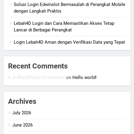
Solusi Login Edwinslot Bermasalah di Perangkat Mobile
dengan Langkah Praktis
Lebah4D Login dan Cara Memastikan Akses Tetap
Lancar di Berbagai Perangkat
Login Lebah4D Aman dengan Verifikasi Data yang Tepat
Recent Comments
A WordPress Commenter
on
Hello world!
Archives
July 2026
June 2026