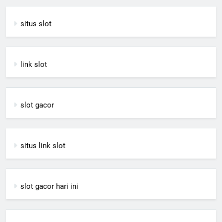
situs slot
link slot
slot gacor
situs link slot
slot gacor hari ini