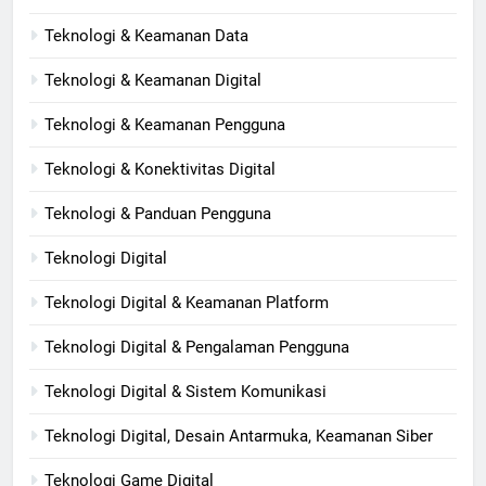
Teknologi & Keamanan Data
Teknologi & Keamanan Digital
Teknologi & Keamanan Pengguna
Teknologi & Konektivitas Digital
Teknologi & Panduan Pengguna
Teknologi Digital
Teknologi Digital & Keamanan Platform
Teknologi Digital & Pengalaman Pengguna
Teknologi Digital & Sistem Komunikasi
Teknologi Digital, Desain Antarmuka, Keamanan Siber
Teknologi Game Digital