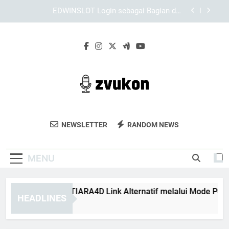
Skip
Solusi Login Edwinslot Bermasalah di Perangkat
to
Mobile dengan Langkah Praktis
content
Lebah4D Login dan Cara Memastikan Akses
Tetap Lancar di Berbagai Perangkat
Cara Mengakses TIARA4D Link Alternatif melalui
Mode Penyamaran
EDWINSLOT Login sebagai Bagian dari
Pengalaman Digital yang Terstruktur
Solusi Login Edwinslot Bermasalah di Perangkat
Mobile dengan Langkah Praktis
Zvukon
Dapatkan Solusi Audio Berkualitas Dari
Lebah4D Login dan Cara Memastikan Akses
NEWSLETTER
RANDOM NEWS
Tetap Lancar di Berbagai Perangkat
Zvukon. Produk Profesional Untuk
Kebutuhan Suara Terbaik Anda.
MENU
ra Mengakses TIARA4D Link Alternatif melalui Mode Penyam
HEADLINES
Weeks Ago