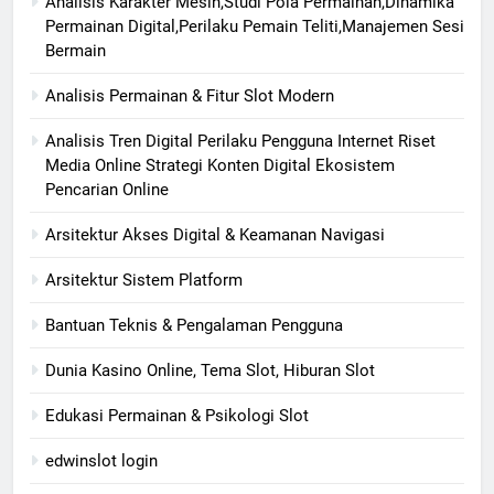
Analisis Karakter Mesin,Studi Pola Permainan,Dinamika
Permainan Digital,Perilaku Pemain Teliti,Manajemen Sesi
Bermain
Analisis Permainan & Fitur Slot Modern
Analisis Tren Digital Perilaku Pengguna Internet Riset
Media Online Strategi Konten Digital Ekosistem
Pencarian Online
Arsitektur Akses Digital & Keamanan Navigasi
Arsitektur Sistem Platform
Bantuan Teknis & Pengalaman Pengguna
Dunia Kasino Online, Tema Slot, Hiburan Slot
Edukasi Permainan & Psikologi Slot
edwinslot login