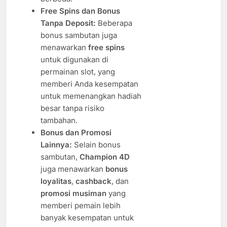
Free Spins dan Bonus
Tanpa Deposit:
Beberapa
bonus sambutan juga
menawarkan
free spins
untuk digunakan di
permainan slot, yang
memberi Anda kesempatan
untuk memenangkan hadiah
besar tanpa risiko
tambahan.
Bonus dan Promosi
Lainnya:
Selain bonus
sambutan,
Champion 4D
juga menawarkan
bonus
loyalitas
,
cashback
, dan
promosi musiman
yang
memberi pemain lebih
banyak kesempatan untuk