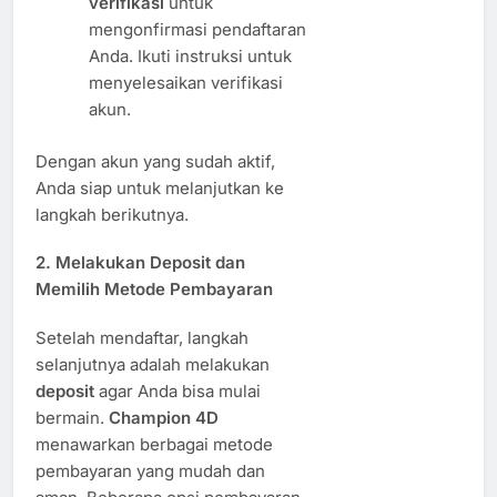
verifikasi
untuk
mengonfirmasi pendaftaran
Anda. Ikuti instruksi untuk
menyelesaikan verifikasi
akun.
Dengan akun yang sudah aktif,
Anda siap untuk melanjutkan ke
langkah berikutnya.
2.
Melakukan Deposit dan
Memilih Metode Pembayaran
Setelah mendaftar, langkah
selanjutnya adalah melakukan
deposit
agar Anda bisa mulai
bermain.
Champion 4D
menawarkan berbagai metode
pembayaran yang mudah dan