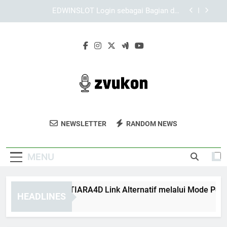
Skip
Solusi Login Edwinslot Bermasalah di Perangkat
to
Mobile dengan Langkah Praktis
content
Lebah4D Login dan Cara Memastikan Akses
Tetap Lancar di Berbagai Perangkat
Cara Mengakses TIARA4D Link Alternatif melalui
Mode Penyamaran
EDWINSLOT Login sebagai Bagian dari
Pengalaman Digital yang Terstruktur
Solusi Login Edwinslot Bermasalah di Perangkat
Mobile dengan Langkah Praktis
Zvukon
Dapatkan Solusi Audio Berkualitas Dari
Lebah4D Login dan Cara Memastikan Akses
NEWSLETTER
RANDOM NEWS
Tetap Lancar di Berbagai Perangkat
Zvukon. Produk Profesional Untuk
Kebutuhan Suara Terbaik Anda.
MENU
ara Mengakses TIARA4D Link Alternatif melalui Mode Penya
HEADLINES
 Weeks Ago