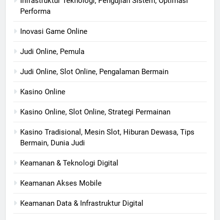
Infrastruktur Teknologi, Pengujian Sistem, Optimasi
Performa
Inovasi Game Online
Judi Online, Pemula
Judi Online, Slot Online, Pengalaman Bermain
Kasino Online
Kasino Online, Slot Online, Strategi Permainan
Kasino Tradisional, Mesin Slot, Hiburan Dewasa, Tips
Bermain, Dunia Judi
Keamanan & Teknologi Digital
Keamanan Akses Mobile
Keamanan Data & Infrastruktur Digital