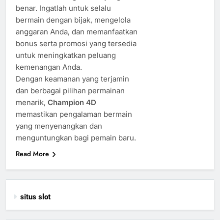
benar. Ingatlah untuk selalu
bermain dengan bijak, mengelola
anggaran Anda, dan memanfaatkan
bonus serta promosi yang tersedia
untuk meningkatkan peluang
kemenangan Anda.
Dengan keamanan yang terjamin
dan berbagai pilihan permainan
menarik,
Champion 4D
memastikan pengalaman bermain
yang menyenangkan dan
menguntungkan bagi pemain baru.
Read More
situs slot