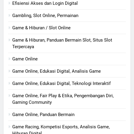
Efisiensi Akses dan Login Digital
Gambling, Slot Online, Permainan
Game & Hiburan / Slot Online
Game & Hiburan, Panduan Bermain Slot, Situs Slot
Terpercaya
Game Online
Game Online, Edukasi Digital, Analisis Game
Game Online, Edukasi Digital, Teknologi Interaktif
Game Online, Fair Play & Etika, Pengembangan Diri,
Gaming Community
Game Online, Panduan Bermain
Game Racing, Kompetisi Esports, Analisis Game,
Hiburan Digital