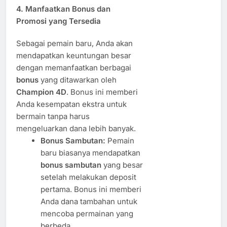
4.
Manfaatkan Bonus dan
Promosi yang Tersedia
Sebagai pemain baru, Anda akan
mendapatkan keuntungan besar
dengan memanfaatkan berbagai
bonus
yang ditawarkan oleh
Champion 4D
. Bonus ini memberi
Anda kesempatan ekstra untuk
bermain tanpa harus
mengeluarkan dana lebih banyak.
Bonus Sambutan:
Pemain
baru biasanya mendapatkan
bonus sambutan
yang besar
setelah melakukan deposit
pertama. Bonus ini memberi
Anda dana tambahan untuk
mencoba permainan yang
berbeda.