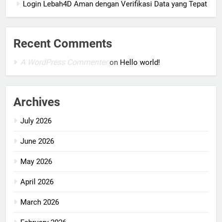
Login Lebah4D Aman dengan Verifikasi Data yang Tepat
Recent Comments
A WordPress Commenter
on
Hello world!
Archives
July 2026
June 2026
May 2026
April 2026
March 2026