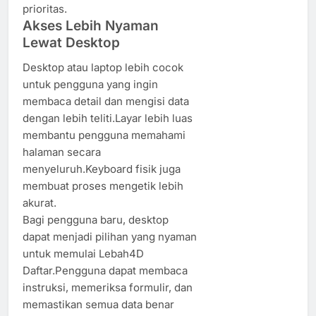
prioritas.
Akses Lebih Nyaman
Lewat Desktop
Desktop atau laptop lebih cocok
untuk pengguna yang ingin
membaca detail dan mengisi data
dengan lebih teliti.Layar lebih luas
membantu pengguna memahami
halaman secara
menyeluruh.Keyboard fisik juga
membuat proses mengetik lebih
akurat.
Bagi pengguna baru, desktop
dapat menjadi pilihan yang nyaman
untuk memulai Lebah4D
Daftar.Pengguna dapat membaca
instruksi, memeriksa formulir, dan
memastikan semua data benar