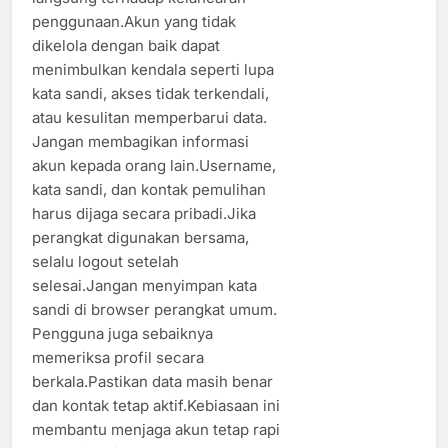
penggunaan.Akun yang tidak
dikelola dengan baik dapat
menimbulkan kendala seperti lupa
kata sandi, akses tidak terkendali,
atau kesulitan memperbarui data.
Jangan membagikan informasi
akun kepada orang lain.Username,
kata sandi, dan kontak pemulihan
harus dijaga secara pribadi.Jika
perangkat digunakan bersama,
selalu logout setelah
selesai.Jangan menyimpan kata
sandi di browser perangkat umum.
Pengguna juga sebaiknya
memeriksa profil secara
berkala.Pastikan data masih benar
dan kontak tetap aktif.Kebiasaan ini
membantu menjaga akun tetap rapi