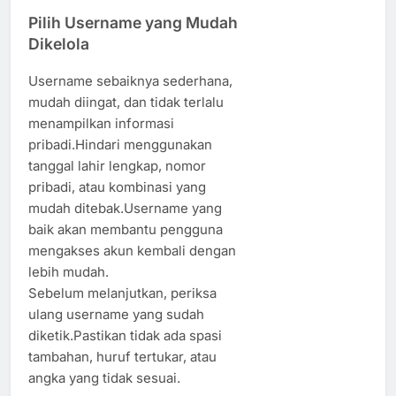
Pilih Username yang Mudah
Dikelola
Username sebaiknya sederhana,
mudah diingat, dan tidak terlalu
menampilkan informasi
pribadi.Hindari menggunakan
tanggal lahir lengkap, nomor
pribadi, atau kombinasi yang
mudah ditebak.Username yang
baik akan membantu pengguna
mengakses akun kembali dengan
lebih mudah.
Sebelum melanjutkan, periksa
ulang username yang sudah
diketik.Pastikan tidak ada spasi
tambahan, huruf tertukar, atau
angka yang tidak sesuai.