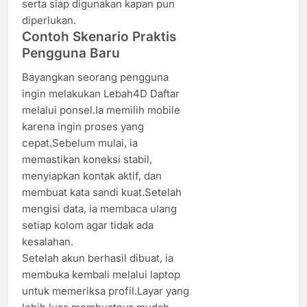
serta siap digunakan kapan pun
diperlukan.
Contoh Skenario Praktis
Pengguna Baru
Bayangkan seorang pengguna
ingin melakukan Lebah4D Daftar
melalui ponsel.Ia memilih mobile
karena ingin proses yang
cepat.Sebelum mulai, ia
memastikan koneksi stabil,
menyiapkan kontak aktif, dan
membuat kata sandi kuat.Setelah
mengisi data, ia membaca ulang
setiap kolom agar tidak ada
kesalahan.
Setelah akun berhasil dibuat, ia
membuka kembali melalui laptop
untuk memeriksa profil.Layar yang