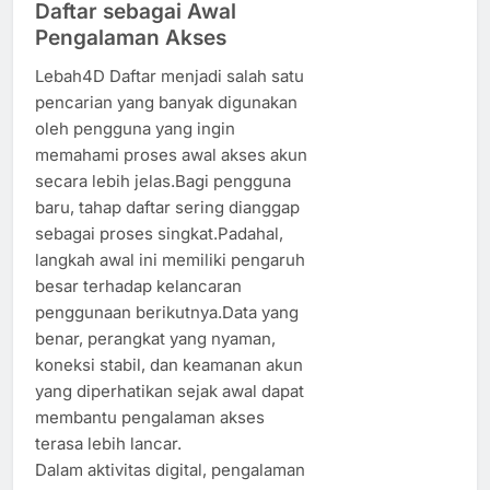
Daftar sebagai Awal
Pengalaman Akses
Lebah4D Daftar menjadi salah satu
pencarian yang banyak digunakan
oleh pengguna yang ingin
memahami proses awal akses akun
secara lebih jelas.Bagi pengguna
baru, tahap daftar sering dianggap
sebagai proses singkat.Padahal,
langkah awal ini memiliki pengaruh
besar terhadap kelancaran
penggunaan berikutnya.Data yang
benar, perangkat yang nyaman,
koneksi stabil, dan keamanan akun
yang diperhatikan sejak awal dapat
membantu pengalaman akses
terasa lebih lancar.
Dalam aktivitas digital, pengalaman