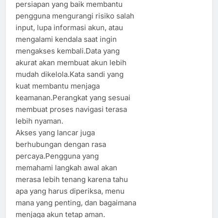
persiapan yang baik membantu
pengguna mengurangi risiko salah
input, lupa informasi akun, atau
mengalami kendala saat ingin
mengakses kembali.Data yang
akurat akan membuat akun lebih
mudah dikelola.Kata sandi yang
kuat membantu menjaga
keamanan.Perangkat yang sesuai
membuat proses navigasi terasa
lebih nyaman.
Akses yang lancar juga
berhubungan dengan rasa
percaya.Pengguna yang
memahami langkah awal akan
merasa lebih tenang karena tahu
apa yang harus diperiksa, menu
mana yang penting, dan bagaimana
menjaga akun tetap aman.