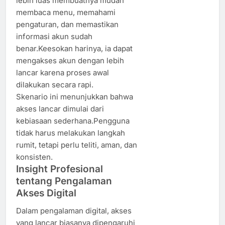
lebih luas membuatnya mudah
membaca menu, memahami
pengaturan, dan memastikan
informasi akun sudah
benar.Keesokan harinya, ia dapat
mengakses akun dengan lebih
lancar karena proses awal
dilakukan secara rapi.
Skenario ini menunjukkan bahwa
akses lancar dimulai dari
kebiasaan sederhana.Pengguna
tidak harus melakukan langkah
rumit, tetapi perlu teliti, aman, dan
konsisten.
Insight Profesional
tentang Pengalaman
Akses Digital
Dalam pengalaman digital, akses
yang lancar biasanya dipengaruhi