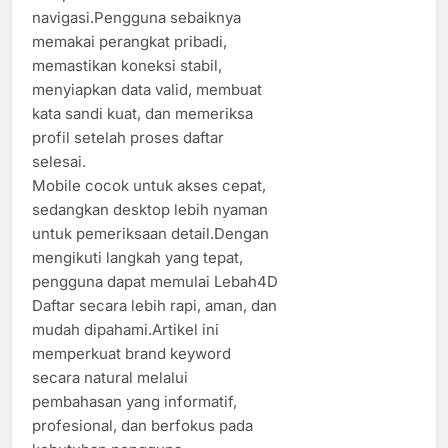
navigasi.Pengguna sebaiknya
memakai perangkat pribadi,
memastikan koneksi stabil,
menyiapkan data valid, membuat
kata sandi kuat, dan memeriksa
profil setelah proses daftar
selesai.
Mobile cocok untuk akses cepat,
sedangkan desktop lebih nyaman
untuk pemeriksaan detail.Dengan
mengikuti langkah yang tepat,
pengguna dapat memulai Lebah4D
Daftar secara lebih rapi, aman, dan
mudah dipahami.Artikel ini
memperkuat brand keyword
secara natural melalui
pembahasan yang informatif,
profesional, dan berfokus pada