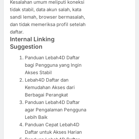
Kesalahan umum meliputi koneksi
tidak stabil, data akun salah, kata
sandi lemah, browser bermasalah,
dan tidak memeriksa profil setelah
daftar.
Internal Linking
Suggestion
Panduan Lebah4D Daftar
bagi Pengguna yang Ingin
Akses Stabil
Lebah4D Daftar dan
Kemudahan Akses dari
Berbagai Perangkat
Panduan Lebah4D Daftar
agar Pengalaman Pengguna
Lebih Baik
Panduan Cepat Lebah4D
Daftar untuk Akses Harian