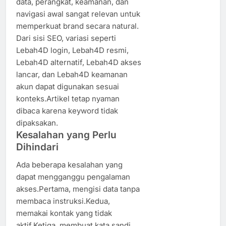
data, perangkat, keamanan, dan
navigasi awal sangat relevan untuk
memperkuat brand secara natural.
Dari sisi SEO, variasi seperti
Lebah4D login, Lebah4D resmi,
Lebah4D alternatif, Lebah4D akses
lancar, dan Lebah4D keamanan
akun dapat digunakan sesuai
konteks.Artikel tetap nyaman
dibaca karena keyword tidak
dipaksakan.
Kesalahan yang Perlu
Dihindari
Ada beberapa kesalahan yang
dapat mengganggu pengalaman
akses.Pertama, mengisi data tanpa
membaca instruksi.Kedua,
memakai kontak yang tidak
aktif.Ketiga, membuat kata sandi