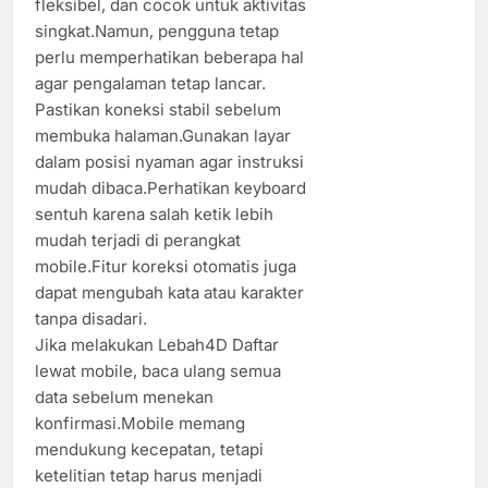
fleksibel, dan cocok untuk aktivitas
singkat.Namun, pengguna tetap
perlu memperhatikan beberapa hal
agar pengalaman tetap lancar.
Pastikan koneksi stabil sebelum
membuka halaman.Gunakan layar
dalam posisi nyaman agar instruksi
mudah dibaca.Perhatikan keyboard
sentuh karena salah ketik lebih
mudah terjadi di perangkat
mobile.Fitur koreksi otomatis juga
dapat mengubah kata atau karakter
tanpa disadari.
Jika melakukan Lebah4D Daftar
lewat mobile, baca ulang semua
data sebelum menekan
konfirmasi.Mobile memang
mendukung kecepatan, tetapi
ketelitian tetap harus menjadi