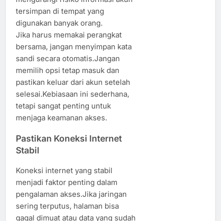
tersimpan di tempat yang
digunakan banyak orang.
Jika harus memakai perangkat
bersama, jangan menyimpan kata
sandi secara otomatis.Jangan
memilih opsi tetap masuk dan
pastikan keluar dari akun setelah
selesai.Kebiasaan ini sederhana,
tetapi sangat penting untuk
menjaga keamanan akses.
Pastikan Koneksi Internet
Stabil
Koneksi internet yang stabil
menjadi faktor penting dalam
pengalaman akses.Jika jaringan
sering terputus, halaman bisa
gagal dimuat atau data yang sudah