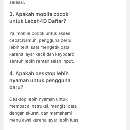
selesai.
3. Apakah mobile cocok
untuk Lebah4D Daftar?
Ya, mobile cocok untuk akses
cepat.Namun, pengguna perlu
lebih teliti saat mengetik data
karena layar kecil dan keyboard
sentuh lebih rentan salah input.
4. Apakah desktop lebih
nyaman untuk pengguna
baru?
Desktop lebih nyaman untuk
membaca instruksi, mengisi data
dengan akurat, dan memahami
menu awal karena layar lebih luas.