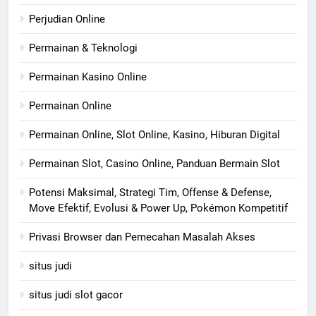
Perjudian Online
Permainan & Teknologi
Permainan Kasino Online
Permainan Online
Permainan Online, Slot Online, Kasino, Hiburan Digital
Permainan Slot, Casino Online, Panduan Bermain Slot
Potensi Maksimal, Strategi Tim, Offense & Defense,
Move Efektif, Evolusi & Power Up, Pokémon Kompetitif
Privasi Browser dan Pemecahan Masalah Akses
situs judi
situs judi slot gacor