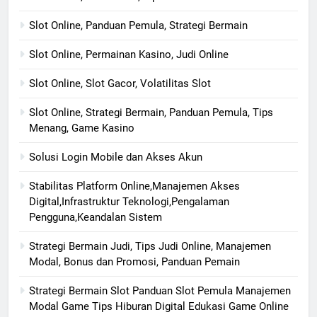
Slot Online, Panduan Pemula, Strategi Bermain
Slot Online, Permainan Kasino, Judi Online
Slot Online, Slot Gacor, Volatilitas Slot
Slot Online, Strategi Bermain, Panduan Pemula, Tips
Menang, Game Kasino
Solusi Login Mobile dan Akses Akun
Stabilitas Platform Online,Manajemen Akses
Digital,Infrastruktur Teknologi,Pengalaman
Pengguna,Keandalan Sistem
Strategi Bermain Judi, Tips Judi Online, Manajemen
Modal, Bonus dan Promosi, Panduan Pemain
Strategi Bermain Slot Panduan Slot Pemula Manajemen
Modal Game Tips Hiburan Digital Edukasi Game Online