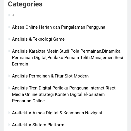
Categories
+
Akses Online Harian dan Pengalaman Pengguna
Analisis & Teknologi Game
Analisis Karakter Mesin,Studi Pola Permainan,Dinamika
Permainan Digital,Perilaku Pemain Teliti,Manajemen Sesi
Bermain
Analisis Permainan & Fitur Slot Modern
Analisis Tren Digital Perilaku Pengguna Internet Riset
Media Online Strategi Konten Digital Ekosistem
Pencarian Online
Arsitektur Akses Digital & Keamanan Navigasi
Arsitektur Sistem Platform