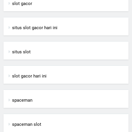
slot gacor
situs slot gacor hari ini
situs slot
slot gacor hari ini
spaceman
spaceman slot