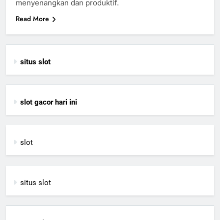
menyenangkan dan produktif.
Read More
situs slot
slot gacor hari ini
slot
situs slot