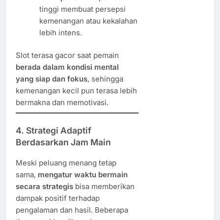
tinggi membuat persepsi
kemenangan atau kekalahan
lebih intens.
Slot terasa gacor saat pemain
berada dalam kondisi mental
yang siap dan fokus
, sehingga
kemenangan kecil pun terasa lebih
bermakna dan memotivasi.
4. Strategi Adaptif
Berdasarkan Jam Main
Meski peluang menang tetap
sama,
mengatur waktu bermain
secara strategis
bisa memberikan
dampak positif terhadap
pengalaman dan hasil. Beberapa