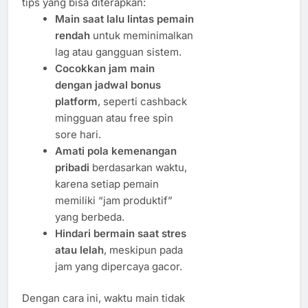
tips yang bisa diterapkan:
Main saat lalu lintas pemain
rendah
untuk meminimalkan
lag atau gangguan sistem.
Cocokkan jam main
dengan jadwal bonus
platform
, seperti cashback
mingguan atau free spin
sore hari.
Amati pola kemenangan
pribadi
berdasarkan waktu,
karena setiap pemain
memiliki “jam produktif”
yang berbeda.
Hindari bermain saat stres
atau lelah
, meskipun pada
jam yang dipercaya gacor.
Dengan cara ini, waktu main tidak