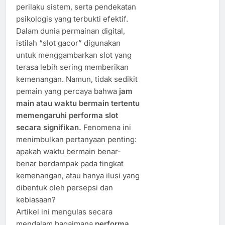
perilaku sistem, serta pendekatan
psikologis yang terbukti efektif.
Dalam dunia permainan digital,
istilah “slot gacor” digunakan
untuk menggambarkan slot yang
terasa lebih sering memberikan
kemenangan. Namun, tidak sedikit
pemain yang percaya bahwa
jam
main atau waktu bermain tertentu
memengaruhi performa slot
secara signifikan.
Fenomena ini
menimbulkan pertanyaan penting:
apakah waktu bermain benar-
benar berdampak pada tingkat
kemenangan, atau hanya ilusi yang
dibentuk oleh persepsi dan
kebiasaan?
Artikel ini mengulas secara
mendalam bagaimana
performa