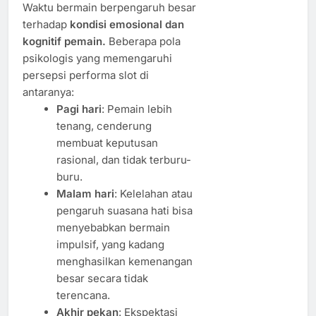
Waktu bermain berpengaruh besar
terhadap
kondisi emosional dan
kognitif pemain.
Beberapa pola
psikologis yang memengaruhi
persepsi performa slot di
antaranya:
Pagi hari
: Pemain lebih
tenang, cenderung
membuat keputusan
rasional, dan tidak terburu-
buru.
Malam hari
: Kelelahan atau
pengaruh suasana hati bisa
menyebabkan bermain
impulsif, yang kadang
menghasilkan kemenangan
besar secara tidak
terencana.
Akhir pekan
: Ekspektasi