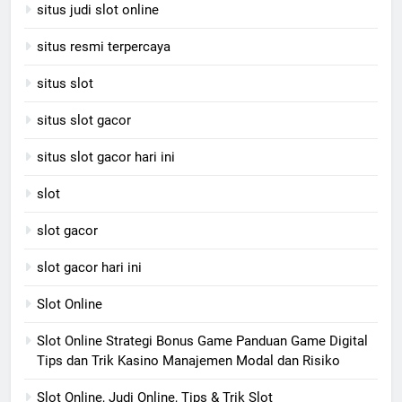
situs judi slot online
situs resmi terpercaya
situs slot
situs slot gacor
situs slot gacor hari ini
slot
slot gacor
slot gacor hari ini
Slot Online
Slot Online Strategi Bonus Game Panduan Game Digital
Tips dan Trik Kasino Manajemen Modal dan Risiko
Slot Online, Judi Online, Tips & Trik Slot