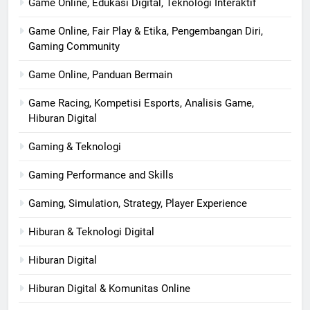
Game Online, Edukasi Digital, Teknologi Interaktif
Game Online, Fair Play & Etika, Pengembangan Diri,
Gaming Community
Game Online, Panduan Bermain
Game Racing, Kompetisi Esports, Analisis Game,
Hiburan Digital
Gaming & Teknologi
Gaming Performance and Skills
Gaming, Simulation, Strategy, Player Experience
Hiburan & Teknologi Digital
Hiburan Digital
Hiburan Digital & Komunitas Online