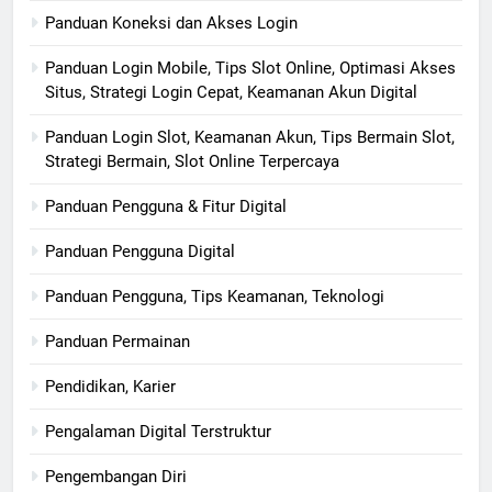
Panduan Koneksi dan Akses Login
Panduan Login Mobile, Tips Slot Online, Optimasi Akses
Situs, Strategi Login Cepat, Keamanan Akun Digital
Panduan Login Slot, Keamanan Akun, Tips Bermain Slot,
Strategi Bermain, Slot Online Terpercaya
Panduan Pengguna & Fitur Digital
Panduan Pengguna Digital
Panduan Pengguna, Tips Keamanan, Teknologi
Panduan Permainan
Pendidikan, Karier
Pengalaman Digital Terstruktur
Pengembangan Diri