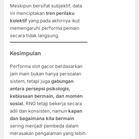
Meskipun bersifat subjektif, data
ini menciptakan
tren perilaku
kolektif
yang pada akhirnya ikut
memengaruhi performa pemain
secara tidak langsung.
Kesimpulan
Performa slot gacor berdasarkan
jam main bukan hanya persoalan
sistem, tetapi juga
gabungan
antara persepsi psikologis,
kebiasaan bermain, dan momen
sosial.
RNG tetap bekerja secara
adil dan konsisten, namun
kapan
dan bagaimana kita bermain
sering menjadi pembeda dalam
merasakan pengalaman yang lebih