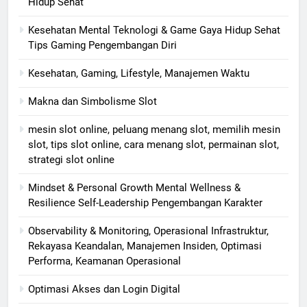
Hidup Sehat
Kesehatan Mental Teknologi & Game Gaya Hidup Sehat
Tips Gaming Pengembangan Diri
Kesehatan, Gaming, Lifestyle, Manajemen Waktu
Makna dan Simbolisme Slot
mesin slot online, peluang menang slot, memilih mesin
slot, tips slot online, cara menang slot, permainan slot,
strategi slot online
Mindset & Personal Growth Mental Wellness &
Resilience Self-Leadership Pengembangan Karakter
Observability & Monitoring, Operasional Infrastruktur,
Rekayasa Keandalan, Manajemen Insiden, Optimasi
Performa, Keamanan Operasional
Optimasi Akses dan Login Digital