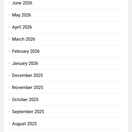
June 2026
May 2026
April 2026
March 2026
February 2026
January 2026
December 2025
November 2025
October 2025
September 2025
August 2025