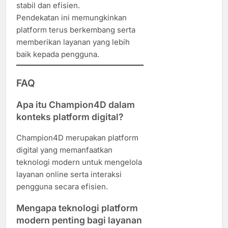
stabil dan efisien.
Pendekatan ini memungkinkan
platform terus berkembang serta
memberikan layanan yang lebih
baik kepada pengguna.
FAQ
Apa itu Champion4D dalam
konteks platform digital?
Champion4D merupakan platform
digital yang memanfaatkan
teknologi modern untuk mengelola
layanan online serta interaksi
pengguna secara efisien.
Mengapa teknologi platform
modern penting bagi layanan