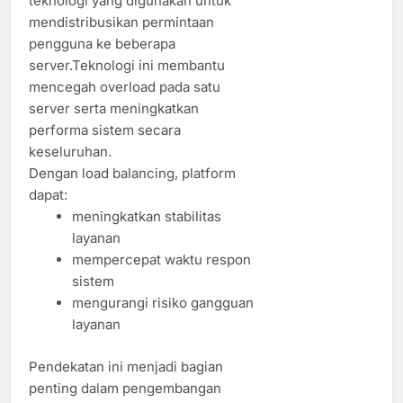
teknologi yang digunakan untuk
mendistribusikan permintaan
pengguna ke beberapa
server.Teknologi ini membantu
mencegah overload pada satu
server serta meningkatkan
performa sistem secara
keseluruhan.
Dengan load balancing, platform
dapat:
meningkatkan stabilitas
layanan
mempercepat waktu respon
sistem
mengurangi risiko gangguan
layanan
Pendekatan ini menjadi bagian
penting dalam pengembangan