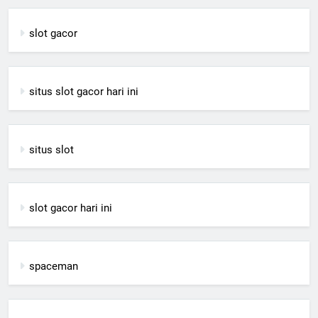
slot gacor
situs slot gacor hari ini
situs slot
slot gacor hari ini
spaceman