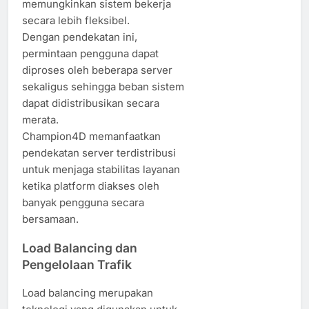
memungkinkan sistem bekerja
secara lebih fleksibel.
Dengan pendekatan ini,
permintaan pengguna dapat
diproses oleh beberapa server
sekaligus sehingga beban sistem
dapat didistribusikan secara
merata.
Champion4D memanfaatkan
pendekatan server terdistribusi
untuk menjaga stabilitas layanan
ketika platform diakses oleh
banyak pengguna secara
bersamaan.
Load Balancing dan
Pengelolaan Trafik
Load balancing merupakan