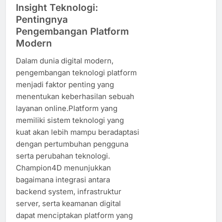
Insight Teknologi:
Pentingnya
Pengembangan Platform
Modern
Dalam dunia digital modern,
pengembangan teknologi platform
menjadi faktor penting yang
menentukan keberhasilan sebuah
layanan online.Platform yang
memiliki sistem teknologi yang
kuat akan lebih mampu beradaptasi
dengan pertumbuhan pengguna
serta perubahan teknologi.
Champion4D menunjukkan
bagaimana integrasi antara
backend system, infrastruktur
server, serta keamanan digital
dapat menciptakan platform yang