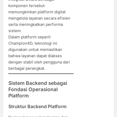
komponen tersebut
memungkinkan platform digital
mengelola layanan secara efisien
serta meningkatkan performa
sistem.
Dalam platform seperti
Champion4D, teknologi ini
digunakan untuk memastikan
bahwa layanan dapat diakses
dengan stabil oleh pengguna dari
berbagai perangkat.
Sistem Backend sebagai
Fondasi Operasional
Platform
Struktur Backend Platform