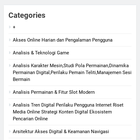
Categories
+
Akses Online Harian dan Pengalaman Pengguna
Analisis & Teknologi Game
Analisis Karakter Mesin,Studi Pola Permainan,Dinamika
Permainan Digital,Perilaku Pemain Teliti,Manajemen Sesi
Bermain
Analisis Permainan & Fitur Slot Modern
Analisis Tren Digital Perilaku Pengguna Internet Riset
Media Online Strategi Konten Digital Ekosistem
Pencarian Online
Arsitektur Akses Digital & Keamanan Navigasi