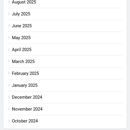
August 2025
July 2025
June 2025
May 2025
April 2025
March 2025
February 2025
January 2025
December 2024
November 2024
October 2024