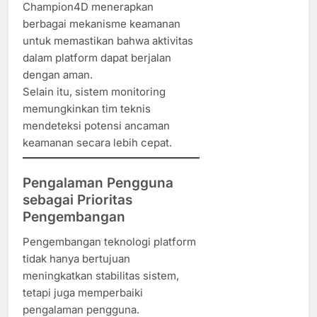
Champion4D menerapkan
berbagai mekanisme keamanan
untuk memastikan bahwa aktivitas
dalam platform dapat berjalan
dengan aman.
Selain itu, sistem monitoring
memungkinkan tim teknis
mendeteksi potensi ancaman
keamanan secara lebih cepat.
Pengalaman Pengguna
sebagai Prioritas
Pengembangan
Pengembangan teknologi platform
tidak hanya bertujuan
meningkatkan stabilitas sistem,
tetapi juga memperbaiki
pengalaman pengguna.