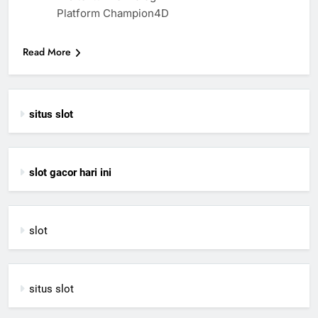
Platform Champion4D
Read More
situs slot
slot gacor hari ini
slot
situs slot