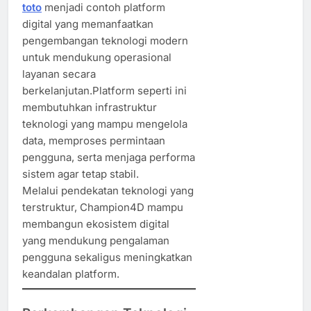
toto
menjadi contoh platform
digital yang memanfaatkan
pengembangan teknologi modern
untuk mendukung operasional
layanan secara
berkelanjutan.Platform seperti ini
membutuhkan infrastruktur
teknologi yang mampu mengelola
data, memproses permintaan
pengguna, serta menjaga performa
sistem agar tetap stabil.
Melalui pendekatan teknologi yang
terstruktur, Champion4D mampu
membangun ekosistem digital
yang mendukung pengalaman
pengguna sekaligus meningkatkan
keandalan platform.