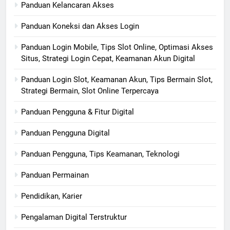
Panduan Kelancaran Akses
Panduan Koneksi dan Akses Login
Panduan Login Mobile, Tips Slot Online, Optimasi Akses
Situs, Strategi Login Cepat, Keamanan Akun Digital
Panduan Login Slot, Keamanan Akun, Tips Bermain Slot,
Strategi Bermain, Slot Online Terpercaya
Panduan Pengguna & Fitur Digital
Panduan Pengguna Digital
Panduan Pengguna, Tips Keamanan, Teknologi
Panduan Permainan
Pendidikan, Karier
Pengalaman Digital Terstruktur