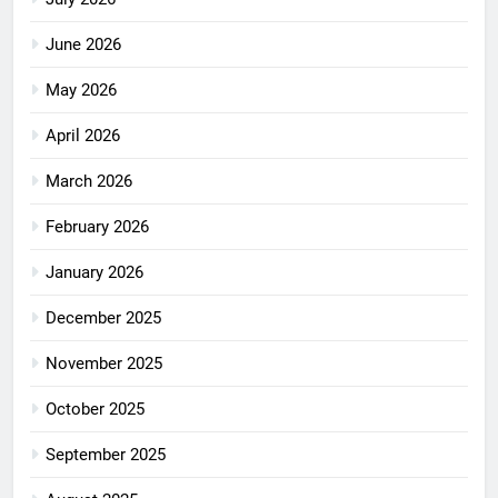
June 2026
May 2026
April 2026
March 2026
February 2026
January 2026
December 2025
November 2025
October 2025
September 2025