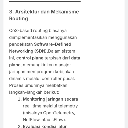
3. Arsitektur dan Mekanisme
Routing
QoS-based routing biasanya
diimplementasikan menggunakan
pendekatan
Software-Defined
Networking (SDN)
.Dalam sistem
ini,
control plane
terpisah dari
data
plane
, memungkinkan manajer
jaringan memprogram kebijakan
dinamis melalui controller pusat.
Proses umumnya melibatkan
langkah-langkah berikut:
Monitoring jaringan
secara
real-time melalui telemetry
(misalnya OpenTelemetry,
NetFlow, atau sFlow).
Evaluasi kondisi jalur