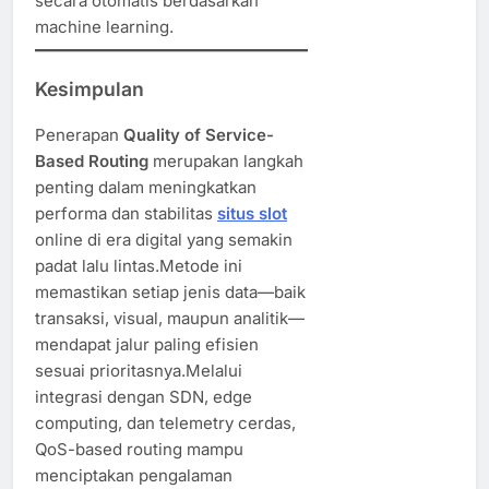
secara otomatis berdasarkan
machine learning.
Kesimpulan
Penerapan
Quality of Service-
Based Routing
merupakan langkah
penting dalam meningkatkan
performa dan stabilitas
situs slot
online di era digital yang semakin
padat lalu lintas.Metode ini
memastikan setiap jenis data—baik
transaksi, visual, maupun analitik—
mendapat jalur paling efisien
sesuai prioritasnya.Melalui
integrasi dengan SDN, edge
computing, dan telemetry cerdas,
QoS-based routing mampu
menciptakan pengalaman