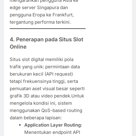
mengarahkan pengguna Asia ke
edge server Singapura dan
pengguna Eropa ke Frankfurt,
tergantung performa terkini.
4. Penerapan pada Situs Slot
Online
Situs slot digital memiliki pola
trafik yang unik: permintaan data
berukuran kecil (API request)
tetapi frekuensinya tinggi, serta
pemuatan aset visual besar seperti
grafik 3D atau video pendek.Untuk
mengelola kondisi ini, sistem
menggunakan QoS-based routing
dalam beberapa lapisan:
Application Layer Routing
:
Menentukan endpoint API