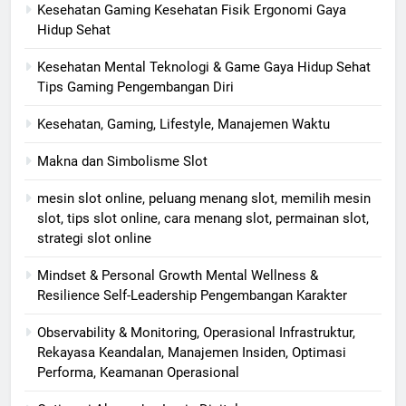
Kesehatan Gaming Kesehatan Fisik Ergonomi Gaya
Hidup Sehat
Kesehatan Mental Teknologi & Game Gaya Hidup Sehat
Tips Gaming Pengembangan Diri
Kesehatan, Gaming, Lifestyle, Manajemen Waktu
Makna dan Simbolisme Slot
mesin slot online, peluang menang slot, memilih mesin
slot, tips slot online, cara menang slot, permainan slot,
strategi slot online
Mindset & Personal Growth Mental Wellness &
Resilience Self-Leadership Pengembangan Karakter
Observability & Monitoring, Operasional Infrastruktur,
Rekayasa Keandalan, Manajemen Insiden, Optimasi
Performa, Keamanan Operasional