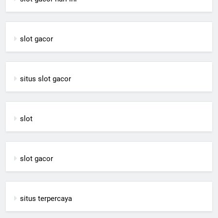
slot gacor
situs slot gacor
slot
slot gacor
situs terpercaya