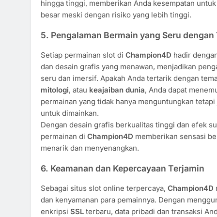
hingga tinggi, memberikan Anda kesempatan untu
besar meski dengan risiko yang lebih tinggi.
5.
Pengalaman Bermain yang Seru dengan
Setiap permainan slot di
Champion4D
hadir denga
dan desain grafis yang menawan, menjadikan peng
seru dan imersif. Apakah Anda tertarik dengan tem
mitologi
, atau
keajaiban dunia
, Anda dapat menemu
permainan yang tidak hanya menguntungkan tetap
untuk dimainkan.
Dengan desain grafis berkualitas tinggi dan efek 
permainan di
Champion4D
memberikan sensasi ber
menarik dan menyenangkan.
6.
Keamanan dan Kepercayaan Terjamin
Sebagai situs slot online terpercaya,
Champion4D
dan kenyamanan para pemainnya. Dengan menggun
enkripsi
SSL
terbaru, data pribadi dan transaksi An