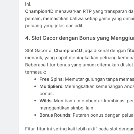
ini.
Champion4D
menawarkan RTP yang transparan dan
pemain, memastikan bahwa setiap game yang dimai
peluang yang jelas dan adil.
4.
Slot Gacor dengan Bonus yang Menggiu
Slot Gacor di
Champion4D
juga dikenal dengan
fit
menarik, yang dapat meningkatkan peluang kemen
Beberapa fitur bonus yang umum ditemukan di sl
termasuk:
Free Spins
: Memutar gulungan tanpa memas
Multipliers
: Meningkatkan kemenangan Anda
bonus.
Wilds
: Membantu membentuk kombinasi pe
menggantikan simbol lain.
Bonus Rounds
: Putaran bonus dengan peluan
Fitur-fitur ini sering kali lebih aktif pada slot deng