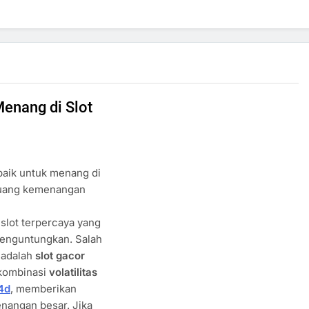
enang di Slot
baik untuk menang di
luang kemenangan
 slot terpercaya yang
enguntungkan. Salah
 adalah
slot gacor
 kombinasi
volatilitas
4d
, memberikan
nangan besar. Jika