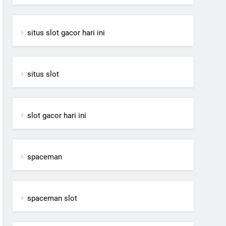
situs slot gacor hari ini
situs slot
slot gacor hari ini
spaceman
spaceman slot