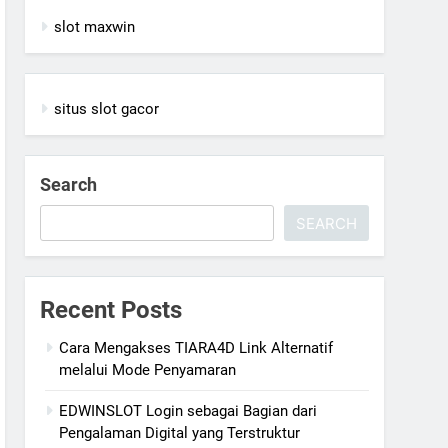
slot maxwin
situs slot gacor
Search
SEARCH
Recent Posts
Cara Mengakses TIARA4D Link Alternatif
melalui Mode Penyamaran
EDWINSLOT Login sebagai Bagian dari
Pengalaman Digital yang Terstruktur