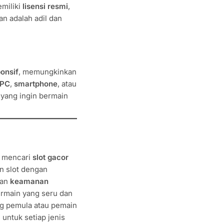
emiliki
lisensi resmi
,
n adalah adil dan
onsif
, memungkinkan
PC
,
smartphone
, atau
 yang ingin bermain
g mencari
slot gacor
an slot dengan
dan
keamanan
rmain yang seru dan
g pemula atau pemain
ntuk setiap jenis