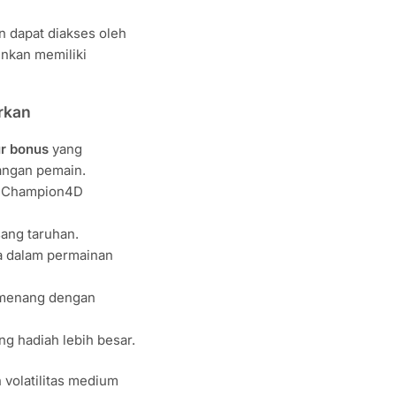
 dapat diakses oleh
nkan memiliki
rkan
ur bonus
yang
angan pemain.
ot Champion4D
ang taruhan.
 dalam permainan
menang dengan
g hadiah lebih besar.
an volatilitas medium