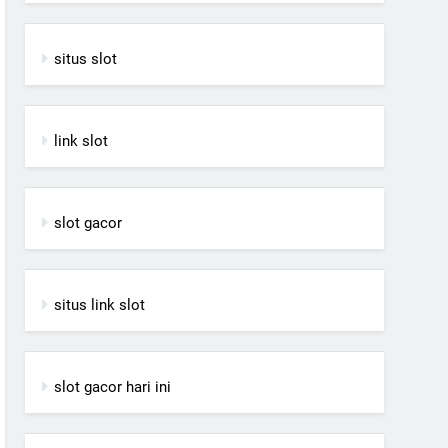
situs slot
link slot
slot gacor
situs link slot
slot gacor hari ini