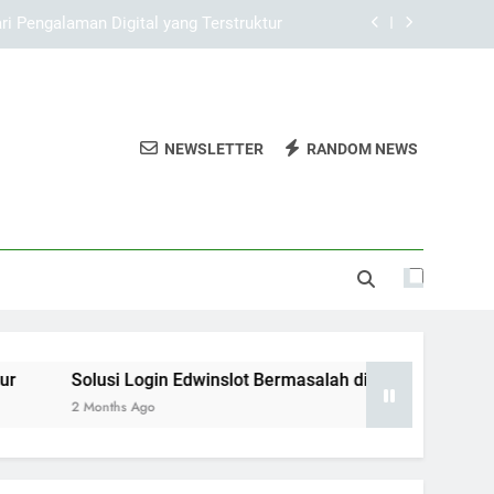
i Pengalaman Digital yang Terstruktur
rangkat Mobile dengan Langkah Praktis
s Tetap Lancar di Berbagai Perangkat
NEWSLETTER
RANDOM NEWS
 Alternatif melalui Mode Penyamaran
i Pengalaman Digital yang Terstruktur
k Kebutuhan Suara Terbaik Anda.
rangkat Mobile dengan Langkah Praktis
s Tetap Lancar di Berbagai Perangkat
usi Login Edwinslot Bermasalah di Perangkat Mobile dengan L
onths Ago