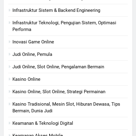
Infrastruktur Sistem & Backend Engineering
Infrastruktur Teknologi, Pengujian Sistem, Optimasi
Performa
Inovasi Game Online
Judi Online, Pemula
Judi Online, Slot Online, Pengalaman Bermain
Kasino Online
Kasino Online, Slot Online, Strategi Permainan
Kasino Tradisional, Mesin Slot, Hiburan Dewasa, Tips
Bermain, Dunia Judi
Keamanan & Teknologi Digital
Keamanan Akses Mobile