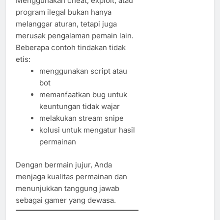
Menggunakan cheat, exploit, atau
program ilegal bukan hanya
melanggar aturan, tetapi juga
merusak pengalaman pemain lain.
Beberapa contoh tindakan tidak
etis:
menggunakan script atau
bot
memanfaatkan bug untuk
keuntungan tidak wajar
melakukan stream snipe
kolusi untuk mengatur hasil
permainan
Dengan bermain jujur, Anda
menjaga kualitas permainan dan
menunjukkan tanggung jawab
sebagai gamer yang dewasa.