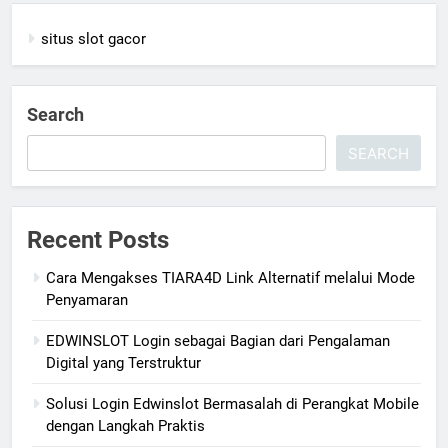
situs slot gacor
Search
SEARCH
Recent Posts
Cara Mengakses TIARA4D Link Alternatif melalui Mode
Penyamaran
EDWINSLOT Login sebagai Bagian dari Pengalaman
Digital yang Terstruktur
Solusi Login Edwinslot Bermasalah di Perangkat Mobile
dengan Langkah Praktis