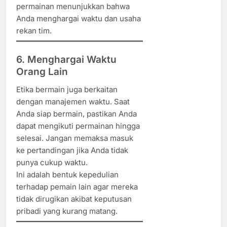
permainan menunjukkan bahwa
Anda menghargai waktu dan usaha
rekan tim.
6. Menghargai Waktu
Orang Lain
Etika bermain juga berkaitan
dengan manajemen waktu. Saat
Anda siap bermain, pastikan Anda
dapat mengikuti permainan hingga
selesai. Jangan memaksa masuk
ke pertandingan jika Anda tidak
punya cukup waktu.
Ini adalah bentuk kepedulian
terhadap pemain lain agar mereka
tidak dirugikan akibat keputusan
pribadi yang kurang matang.