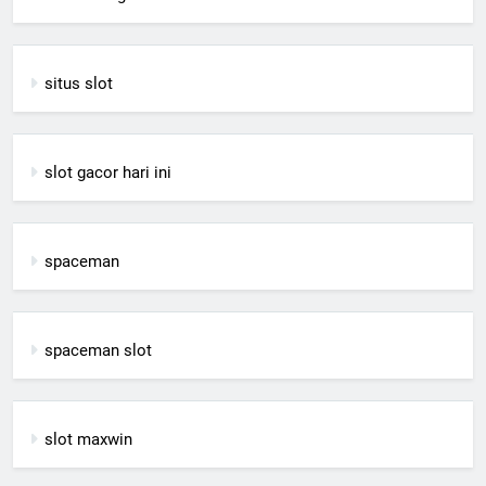
situs slot
slot gacor hari ini
spaceman
spaceman slot
slot maxwin