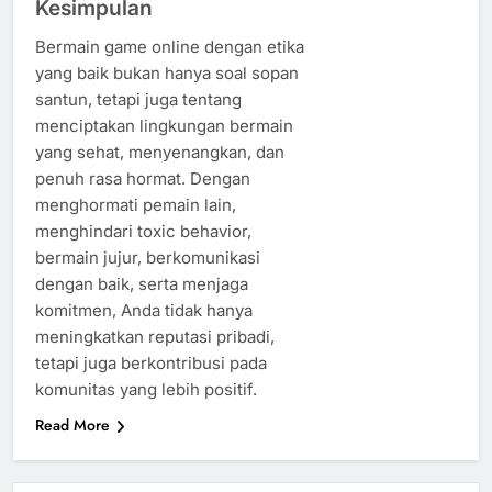
Kesimpulan
Bermain game online dengan etika
yang baik bukan hanya soal sopan
santun, tetapi juga tentang
menciptakan lingkungan bermain
yang sehat, menyenangkan, dan
penuh rasa hormat. Dengan
menghormati pemain lain,
menghindari toxic behavior,
bermain jujur, berkomunikasi
dengan baik, serta menjaga
komitmen, Anda tidak hanya
meningkatkan reputasi pribadi,
tetapi juga berkontribusi pada
komunitas yang lebih positif.
Read More