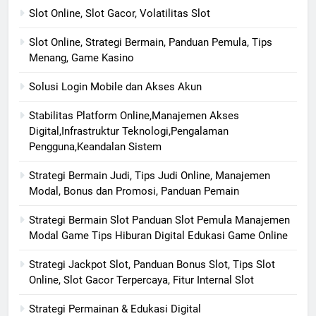
Slot Online, Slot Gacor, Volatilitas Slot
Slot Online, Strategi Bermain, Panduan Pemula, Tips
Menang, Game Kasino
Solusi Login Mobile dan Akses Akun
Stabilitas Platform Online,Manajemen Akses
Digital,Infrastruktur Teknologi,Pengalaman
Pengguna,Keandalan Sistem
Strategi Bermain Judi, Tips Judi Online, Manajemen
Modal, Bonus dan Promosi, Panduan Pemain
Strategi Bermain Slot Panduan Slot Pemula Manajemen
Modal Game Tips Hiburan Digital Edukasi Game Online
Strategi Jackpot Slot, Panduan Bonus Slot, Tips Slot
Online, Slot Gacor Terpercaya, Fitur Internal Slot
Strategi Permainan & Edukasi Digital