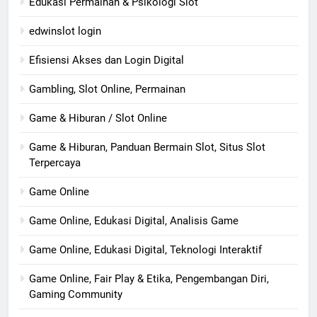
Edukasi Permainan & Psikologi Slot
edwinslot login
Efisiensi Akses dan Login Digital
Gambling, Slot Online, Permainan
Game & Hiburan / Slot Online
Game & Hiburan, Panduan Bermain Slot, Situs Slot
Terpercaya
Game Online
Game Online, Edukasi Digital, Analisis Game
Game Online, Edukasi Digital, Teknologi Interaktif
Game Online, Fair Play & Etika, Pengembangan Diri,
Gaming Community