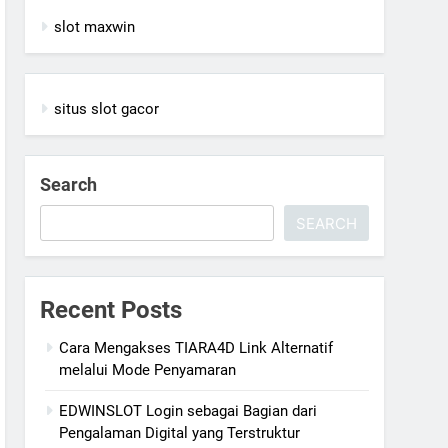
slot maxwin
situs slot gacor
Search
SEARCH
Recent Posts
Cara Mengakses TIARA4D Link Alternatif
melalui Mode Penyamaran
EDWINSLOT Login sebagai Bagian dari
Pengalaman Digital yang Terstruktur