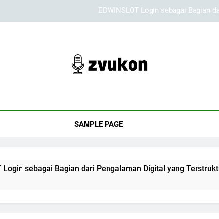
EDWINSLOT Login sebagai Bagian dar
Solusi Login Edwinslot Bermasalah di Pe
Lebah4D Login dan Cara Memastikan Akse
Cara Mengakses TIARA4D Link
kon
EDWINSLOT Login sebagai Bagian dar
olusi Audio Berkualitas Dari Zvukon. Produk Profesional Untu
Solusi Login Edwinslot Bermasalah di Pe
SAMPLE PAGE
Lebah4D Login dan Cara Memastikan Akse
i Bagian dari Pengalaman Digital yang Terstruktur
Sol
2 Mo