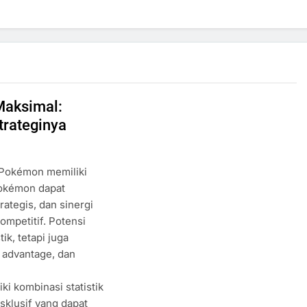
Maksimal:
rateginya
 Pokémon memiliki
Pokémon dapat
rategis, dan sinergi
ompetitif. Potensi
ik, tetapi juga
 advantage, dan
i kombinasi statistik
ksklusif yang dapat