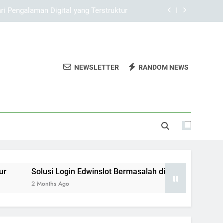
i Pengalaman Digital yang Terstruktur
rangkat Mobile dengan Langkah Praktis
s Tetap Lancar di Berbagai Perangkat
NEWSLETTER
RANDOM NEWS
 Alternatif melalui Mode Penyamaran
i Pengalaman Digital yang Terstruktur
k Kebutuhan Suara Terbaik Anda.
rangkat Mobile dengan Langkah Praktis
s Tetap Lancar di Berbagai Perangkat
usi Login Edwinslot Bermasalah di Perangkat Mobile dengan L
nths Ago