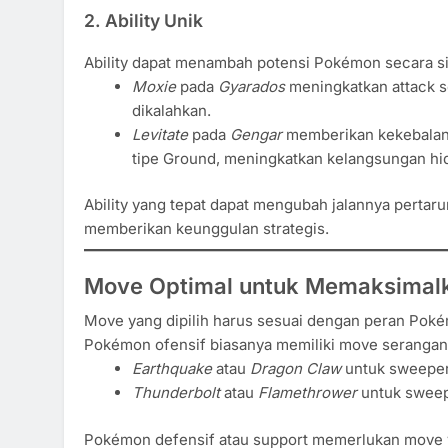
2. Ability Unik
Ability dapat menambah potensi Pokémon secara si
Moxie
pada
Gyarados
meningkatkan attack se
dikalahkan.
Levitate
pada
Gengar
memberikan kekebalan
tipe Ground, meningkatkan kelangsungan hi
Ability yang tepat dapat mengubah jalannya pertar
memberikan keunggulan strategis.
Move Optimal untuk Memaksimalk
Move yang dipilih harus sesuai dengan peran Poké
Pokémon ofensif biasanya memiliki move serangan 
Earthquake
atau
Dragon Claw
untuk sweeper 
Thunderbolt
atau
Flamethrower
untuk sweep
Pokémon defensif atau support memerlukan move