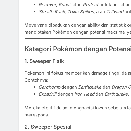
Recover
,
Roost
, atau
Protect
untuk bertahan
Stealth Rock
,
Toxic Spikes
, atau
Tailwind
unt
Move yang dipadukan dengan ability dan statistik o
menciptakan Pokémon dengan potensi maksimal yan
Kategori Pokémon dengan Potens
1. Sweeper Fisik
Pokémon ini fokus memberikan damage tinggi dala
Contohnya:
Garchomp
dengan
Earthquake
dan
Dragon C
Excadrill
dengan
Iron Head
dan
Earthquake
.
Mereka efektif dalam menghabisi lawan sebelum l
merespons.
2. Sweeper Spesial