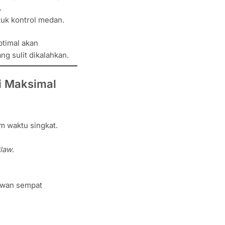
.
uk kontrol medan.
ptimal akan
g sulit dikalahkan.
i Maksimal
m waktu singkat.
law
.
awan sempat