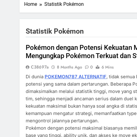
Home
Statistik Pokémon
Statistik Pokémon
Pokémon dengan Potensi Kekuatan 
Mengungkap Pokémon Terkuat dan St
C38697a
8 Months Ago
0
6 Mins
Di dunia
POKEMON787 ALTERNATIF
, tidak semua
potensi yang sama dalam pertarungan. Beberapa 
dimaksimalkan melalui statistik tinggi, move yang st
tim, sehingga menjadi ancaman serius dalam duel k
kekuatan maksimal bukan hanya soal angka di statist
kemampuan mengatur strategi, memanfaatkan type
mengontrol jalannya pertarungan.
Pokémon dengan potensi maksimal biasanya memilik
base yang tinggi, ability unik, dan akses ke move e