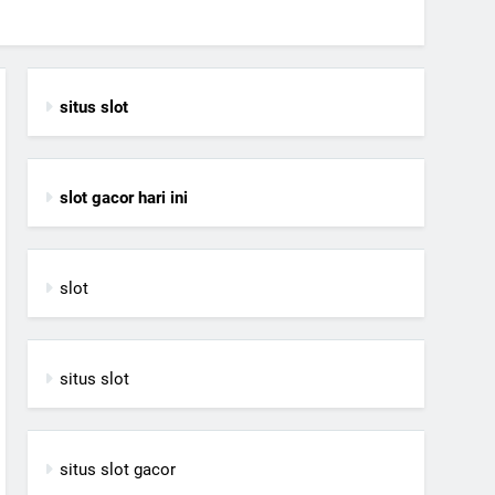
situs slot
slot gacor hari ini
slot
situs slot
situs slot gacor