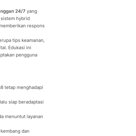
anggan 24/7
yang
sistem hybrid
 memberikan respons
erupa tips keamanan,
al. Edukasi ini
ciptakan pengguna
88 tetap menghadapi
alu siap beradaptasi
a menuntut layanan
erkembang dan