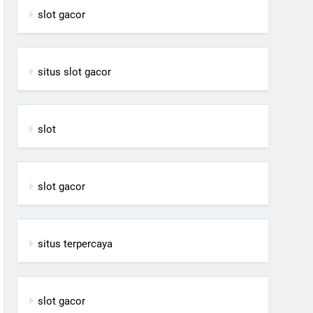
slot gacor
situs slot gacor
slot
slot gacor
situs terpercaya
slot gacor