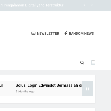
i Pengalaman Digital yang Terstruktur
rangkat Mobile dengan Langkah Praktis
s Tetap Lancar di Berbagai Perangkat
NEWSLETTER
RANDOM NEWS
 Alternatif melalui Mode Penyamaran
i Pengalaman Digital yang Terstruktur
k Kebutuhan Suara Terbaik Anda.
rangkat Mobile dengan Langkah Praktis
s Tetap Lancar di Berbagai Perangkat
usi Login Edwinslot Bermasalah di Perangkat Mobile dengan L
onths Ago