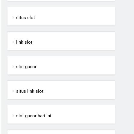
situs slot
link slot
slot gacor
situs link slot
slot gacor hari ini