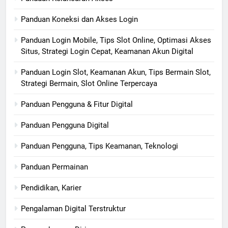
Panduan Koneksi dan Akses Login
Panduan Login Mobile, Tips Slot Online, Optimasi Akses
Situs, Strategi Login Cepat, Keamanan Akun Digital
Panduan Login Slot, Keamanan Akun, Tips Bermain Slot,
Strategi Bermain, Slot Online Terpercaya
Panduan Pengguna & Fitur Digital
Panduan Pengguna Digital
Panduan Pengguna, Tips Keamanan, Teknologi
Panduan Permainan
Pendidikan, Karier
Pengalaman Digital Terstruktur