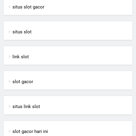
situs slot gacor
situs slot
link slot
slot gacor
situs link slot
slot gacor hari ini