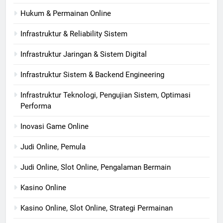
Hukum & Permainan Online
Infrastruktur & Reliability Sistem
Infrastruktur Jaringan & Sistem Digital
Infrastruktur Sistem & Backend Engineering
Infrastruktur Teknologi, Pengujian Sistem, Optimasi
Performa
Inovasi Game Online
Judi Online, Pemula
Judi Online, Slot Online, Pengalaman Bermain
Kasino Online
Kasino Online, Slot Online, Strategi Permainan