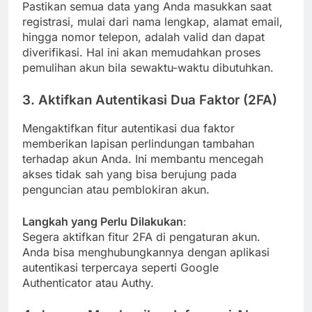
Pastikan semua data yang Anda masukkan saat
registrasi, mulai dari nama lengkap, alamat email,
hingga nomor telepon, adalah valid dan dapat
diverifikasi. Hal ini akan memudahkan proses
pemulihan akun bila sewaktu-waktu dibutuhkan.
3. Aktifkan Autentikasi Dua Faktor (2FA)
Mengaktifkan fitur autentikasi dua faktor
memberikan lapisan perlindungan tambahan
terhadap akun Anda. Ini membantu mencegah
akses tidak sah yang bisa berujung pada
penguncian atau pemblokiran akun.
Langkah yang Perlu Dilakukan
:
Segera aktifkan fitur 2FA di pengaturan akun.
Anda bisa menghubungkannya dengan aplikasi
autentikasi terpercaya seperti Google
Authenticator atau Authy.