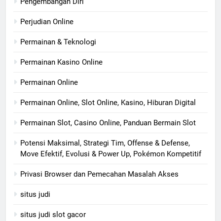
Pengembangan Diri
Perjudian Online
Permainan & Teknologi
Permainan Kasino Online
Permainan Online
Permainan Online, Slot Online, Kasino, Hiburan Digital
Permainan Slot, Casino Online, Panduan Bermain Slot
Potensi Maksimal, Strategi Tim, Offense & Defense,
Move Efektif, Evolusi & Power Up, Pokémon Kompetitif
Privasi Browser dan Pemecahan Masalah Akses
situs judi
situs judi slot gacor