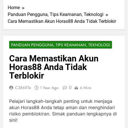
Home
Panduan Pengguna, Tips Keamanan, Teknologi
Cara Memastikan Akun Horas88 Anda Tidak Terblokir
PANDUAN PENGGUNA, TIPS KEAMANAN, TEKNOLOGI
Cara Memastikan Akun
Horas88 Anda Tidak
Terblokir
0
C38697a
1 Year Ago
6 Mins
Pelajari langkah-langkah penting untuk menjaga
akun Horas88 Anda tetap aman dan menghindari
risiko pemblokiran. Simak panduan lengkapnya di
sini!