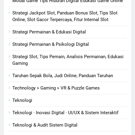
Modal Game Tips Hiburan Digital Edukasi Game Online
Strategi Jackpot Slot, Panduan Bonus Slot, Tips Slot
Online, Slot Gacor Terpercaya, Fitur Internal Slot
Strategi Permainan & Edukasi Digital
Strategi Permainan & Psikologi Digital
Strategi Slot, Tips Pemain, Analisis Permainan, Edukasi
Gaming
Taruhan Sepak Bola, Judi Online, Panduan Taruhan
Technology > Gaming > VR & Puzzle Games
Teknologi
Teknologi · Inovasi Digital · UI/UX & Sistem Interaktif
Teknologi & Audit Sistem Digital