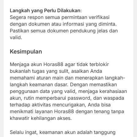
Langkah yang Perlu Dilakukan
:
Segera respon semua permintaan verifikasi
dengan dokumen atau informasi yang diminta.
Pastikan semua dokumen pendukung jelas dan
valid.
Kesimpulan
Menjaga akun Horas88 agar tidak terblokir
bukanlah tugas yang sulit, asalkan Anda
memahami aturan main dan menerapkan langkah-
langkah keamanan dasar. Dengan memastikan
penggunaan data yang valid, menjaga kerahasiaan
akun, rutin memperbarui password, dan waspada
terhadap aktivitas mencurigakan, Anda bisa
menikmati layanan Horas88 dengan tenang tanpa
khawatir kehilangan akses.
Selalu ingat, keamanan akun adalah tanggung