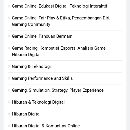
Game Online, Edukasi Digital, Teknologi Interaktif
Game Online, Fair Play & Etika, Pengembangan Diri,
Gaming Community
Game Online, Panduan Bermain
Game Racing, Kompetisi Esports, Analisis Game,
Hiburan Digital
Gaming & Teknologi
Gaming Performance and Skills
Gaming, Simulation, Strategy, Player Experience
Hiburan & Teknologi Digital
Hiburan Digital
Hiburan Digital & Komunitas Online