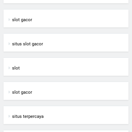
slot gacor
situs slot gacor
slot
slot gacor
situs terpercaya