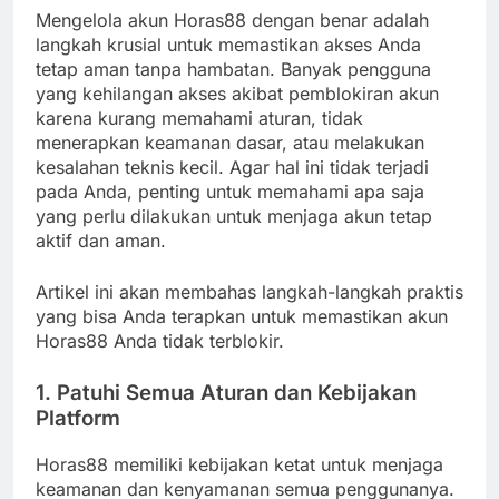
Mengelola akun Horas88 dengan benar adalah
langkah krusial untuk memastikan akses Anda
tetap aman tanpa hambatan. Banyak pengguna
yang kehilangan akses akibat pemblokiran akun
karena kurang memahami aturan, tidak
menerapkan keamanan dasar, atau melakukan
kesalahan teknis kecil. Agar hal ini tidak terjadi
pada Anda, penting untuk memahami apa saja
yang perlu dilakukan untuk menjaga akun tetap
aktif dan aman.
Artikel ini akan membahas langkah-langkah praktis
yang bisa Anda terapkan untuk memastikan akun
Horas88 Anda tidak terblokir.
1. Patuhi Semua Aturan dan Kebijakan
Platform
Horas88 memiliki kebijakan ketat untuk menjaga
keamanan dan kenyamanan semua penggunanya.