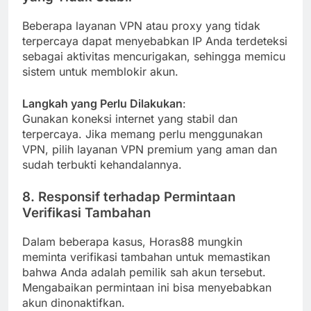
Beberapa layanan VPN atau proxy yang tidak
terpercaya dapat menyebabkan IP Anda terdeteksi
sebagai aktivitas mencurigakan, sehingga memicu
sistem untuk memblokir akun.
Langkah yang Perlu Dilakukan
:
Gunakan koneksi internet yang stabil dan
terpercaya. Jika memang perlu menggunakan
VPN, pilih layanan VPN premium yang aman dan
sudah terbukti kehandalannya.
8. Responsif terhadap Permintaan
Verifikasi Tambahan
Dalam beberapa kasus, Horas88 mungkin
meminta verifikasi tambahan untuk memastikan
bahwa Anda adalah pemilik sah akun tersebut.
Mengabaikan permintaan ini bisa menyebabkan
akun dinonaktifkan.