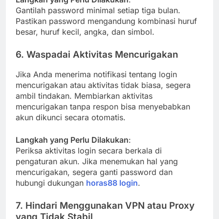
Gantilah password minimal setiap tiga bulan.
Pastikan password mengandung kombinasi huruf
besar, huruf kecil, angka, dan simbol.
6. Waspadai Aktivitas Mencurigakan
Jika Anda menerima notifikasi tentang login
mencurigakan atau aktivitas tidak biasa, segera
ambil tindakan. Membiarkan aktivitas
mencurigakan tanpa respon bisa menyebabkan
akun dikunci secara otomatis.
Langkah yang Perlu Dilakukan
:
Periksa aktivitas login secara berkala di
pengaturan akun. Jika menemukan hal yang
mencurigakan, segera ganti password dan
hubungi dukungan
horas88 login
.
7. Hindari Menggunakan VPN atau Proxy
yang Tidak Stabil