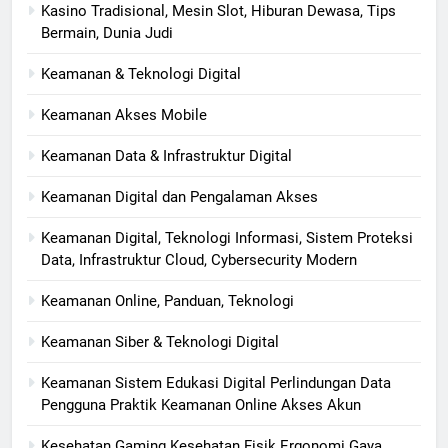
Kasino Tradisional, Mesin Slot, Hiburan Dewasa, Tips
Bermain, Dunia Judi
Keamanan & Teknologi Digital
Keamanan Akses Mobile
Keamanan Data & Infrastruktur Digital
Keamanan Digital dan Pengalaman Akses
Keamanan Digital, Teknologi Informasi, Sistem Proteksi
Data, Infrastruktur Cloud, Cybersecurity Modern
Keamanan Online, Panduan, Teknologi
Keamanan Siber & Teknologi Digital
Keamanan Sistem Edukasi Digital Perlindungan Data
Pengguna Praktik Keamanan Online Akses Akun
Kesehatan Gaming Kesehatan Fisik Ergonomi Gaya