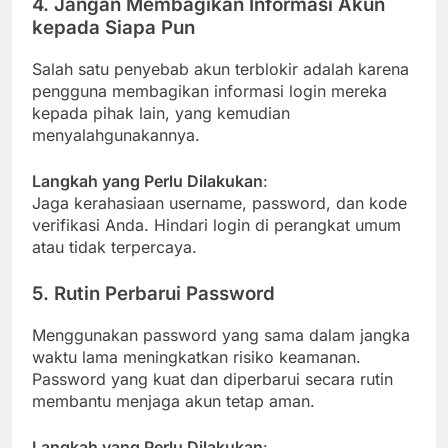
4. Jangan Membagikan Informasi Akun
kepada Siapa Pun
Salah satu penyebab akun terblokir adalah karena
pengguna membagikan informasi login mereka
kepada pihak lain, yang kemudian
menyalahgunakannya.
Langkah yang Perlu Dilakukan
:
Jaga kerahasiaan username, password, dan kode
verifikasi Anda. Hindari login di perangkat umum
atau tidak terpercaya.
5. Rutin Perbarui Password
Menggunakan password yang sama dalam jangka
waktu lama meningkatkan risiko keamanan.
Password yang kuat dan diperbarui secara rutin
membantu menjaga akun tetap aman.
Langkah yang Perlu Dilakukan
: