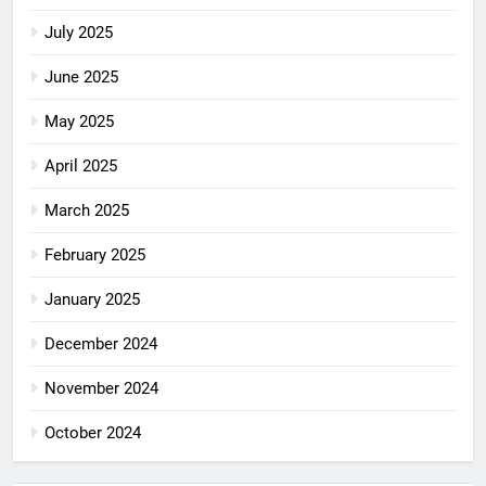
July 2025
June 2025
May 2025
April 2025
March 2025
February 2025
January 2025
December 2024
November 2024
October 2024