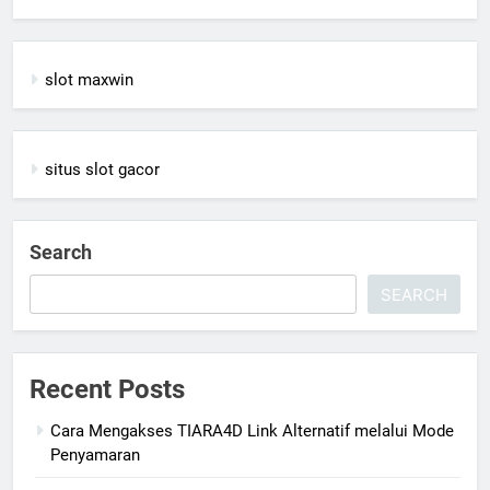
slot maxwin
situs slot gacor
Search
SEARCH
Recent Posts
Cara Mengakses TIARA4D Link Alternatif melalui Mode
Penyamaran