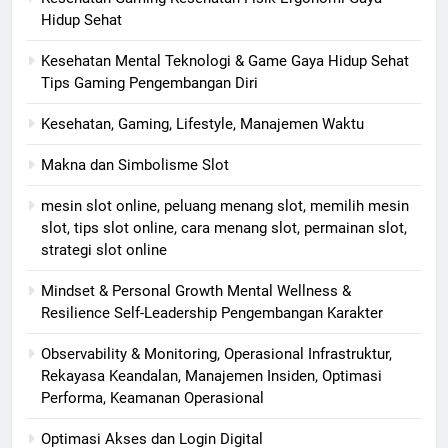
Hidup Sehat
Kesehatan Mental Teknologi & Game Gaya Hidup Sehat
Tips Gaming Pengembangan Diri
Kesehatan, Gaming, Lifestyle, Manajemen Waktu
Makna dan Simbolisme Slot
mesin slot online, peluang menang slot, memilih mesin
slot, tips slot online, cara menang slot, permainan slot,
strategi slot online
Mindset & Personal Growth Mental Wellness &
Resilience Self-Leadership Pengembangan Karakter
Observability & Monitoring, Operasional Infrastruktur,
Rekayasa Keandalan, Manajemen Insiden, Optimasi
Performa, Keamanan Operasional
Optimasi Akses dan Login Digital