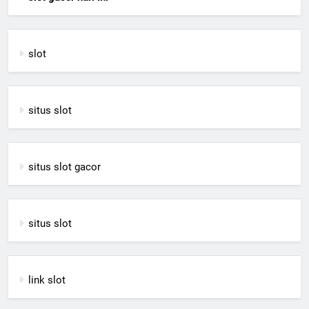
slot
situs slot
situs slot gacor
situs slot
link slot