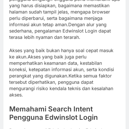
yang harus disiapkan, bagaimana memastikan
halaman sudah tampil jelas, mengapa browser
perlu diperbarui, serta bagaimana menjaga
informasi akun tetap aman.Dengan alur yang
sederhana, pengalaman Edwinslot Login dapat
terasa lebih nyaman dan terarah.
Akses yang baik bukan hanya soal cepat masuk
ke akun.Akses yang baik juga perlu
memperhatikan keamanan data, kestabilan
koneksi, ketepatan informasi akun, serta kondisi
perangkat yang digunakan.Ketika semua faktor
tersebut diperhatikan, pengguna dapat
mengurangi risiko kendala teknis dan kesalahan
akses.
Memahami Search Intent
Pengguna Edwinslot Login