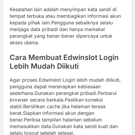
Kesalahan lain adalah menyimpan kata sandi di
tempat terbuka atau membagikan informasi akun
kepada pihak lain.Pengguna sebaiknya selalu
menjaga data pribadi dan hanya memakai
perangkat yang benar-benar dipercaya untuk
akses utama.
Cara Membuat Edwinslot Login
Lebih Mudah Diikuti
Agar proses Edwinslot Login lebih mudah diikuti,
pengguna dapat menerapkan kebiasaan
sederhana.Gunakan perangkat pribadi.Perbarui
browser secara berkala.Pastikan koneksi
stabil.Bersihkan cache jika halaman terasa
berat.Siapkan informasi akun dengan
benar.Periksa tampilan halaman sebelum
memasukkan data.Gunakan kata sandi kuat dan
selalu logout setelah selesai.