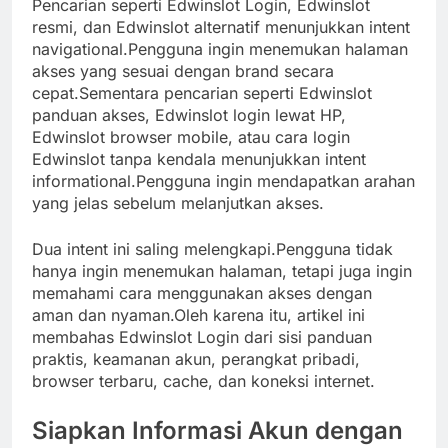
Pencarian seperti Edwinslot Login, Edwinslot
resmi, dan Edwinslot alternatif menunjukkan intent
navigational.Pengguna ingin menemukan halaman
akses yang sesuai dengan brand secara
cepat.Sementara pencarian seperti Edwinslot
panduan akses, Edwinslot login lewat HP,
Edwinslot browser mobile, atau cara login
Edwinslot tanpa kendala menunjukkan intent
informational.Pengguna ingin mendapatkan arahan
yang jelas sebelum melanjutkan akses.
Dua intent ini saling melengkapi.Pengguna tidak
hanya ingin menemukan halaman, tetapi juga ingin
memahami cara menggunakan akses dengan
aman dan nyaman.Oleh karena itu, artikel ini
membahas Edwinslot Login dari sisi panduan
praktis, keamanan akun, perangkat pribadi,
browser terbaru, cache, dan koneksi internet.
Siapkan Informasi Akun dengan