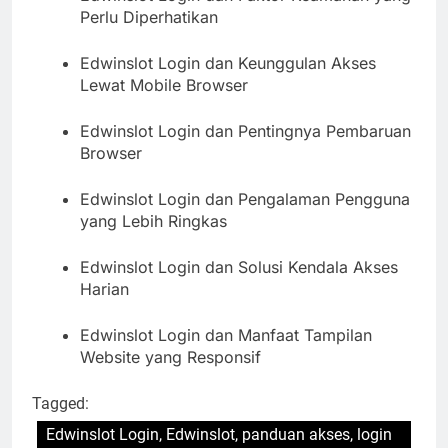
Perlu Diperhatikan
Edwinslot Login dan Keunggulan Akses
Lewat Mobile Browser
Edwinslot Login dan Pentingnya Pembaruan
Browser
Edwinslot Login dan Pengalaman Pengguna
yang Lebih Ringkas
Edwinslot Login dan Solusi Kendala Akses
Harian
Edwinslot Login dan Manfaat Tampilan
Website yang Responsif
Tagged:
Edwinslot Login, Edwinslot, panduan akses, login