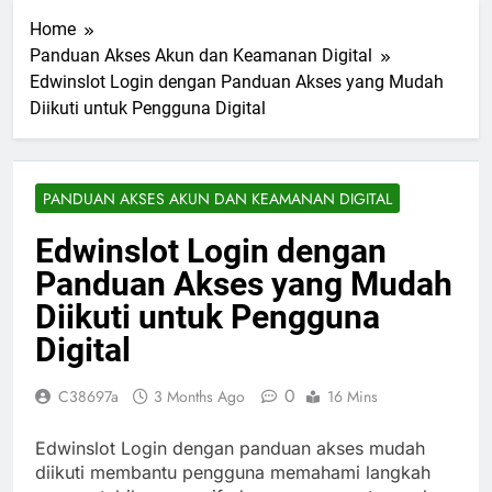
Home
Panduan Akses Akun dan Keamanan Digital
Edwinslot Login dengan Panduan Akses yang Mudah
Diikuti untuk Pengguna Digital
PANDUAN AKSES AKUN DAN KEAMANAN DIGITAL
Edwinslot Login dengan
Panduan Akses yang Mudah
Diikuti untuk Pengguna
Digital
0
C38697a
3 Months Ago
16 Mins
Edwinslot Login dengan panduan akses mudah
diikuti membantu pengguna memahami langkah