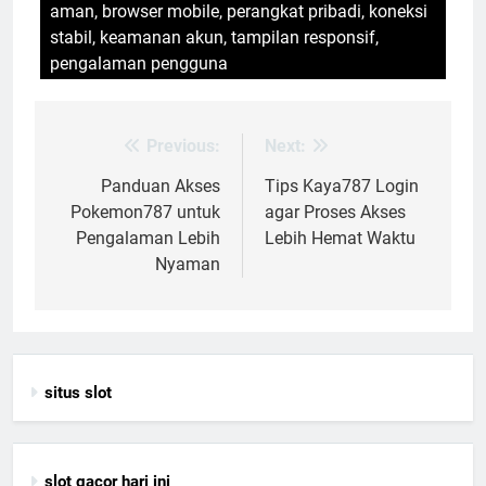
aman, browser mobile, perangkat pribadi, koneksi
stabil, keamanan akun, tampilan responsif,
pengalaman pengguna
Previous:
Next:
Post
navigation
Panduan Akses
Tips Kaya787 Login
Pokemon787 untuk
agar Proses Akses
Pengalaman Lebih
Lebih Hemat Waktu
Nyaman
situs slot
slot gacor hari ini