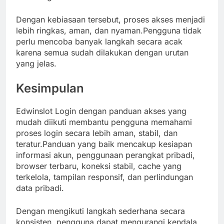
Dengan kebiasaan tersebut, proses akses menjadi
lebih ringkas, aman, dan nyaman.Pengguna tidak
perlu mencoba banyak langkah secara acak
karena semua sudah dilakukan dengan urutan
yang jelas.
Kesimpulan
Edwinslot Login dengan panduan akses yang
mudah diikuti membantu pengguna memahami
proses login secara lebih aman, stabil, dan
teratur.Panduan yang baik mencakup kesiapan
informasi akun, penggunaan perangkat pribadi,
browser terbaru, koneksi stabil, cache yang
terkelola, tampilan responsif, dan perlindungan
data pribadi.
Dengan mengikuti langkah sederhana secara
konsisten, pengguna dapat mengurangi kendala