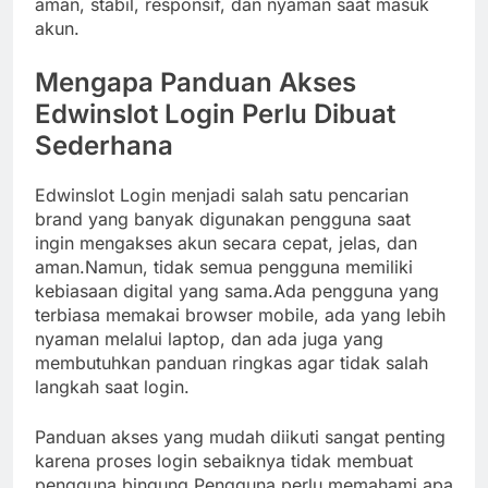
aman, stabil, responsif, dan nyaman saat masuk
akun.
Mengapa Panduan Akses
Edwinslot Login Perlu Dibuat
Sederhana
Edwinslot Login menjadi salah satu pencarian
brand yang banyak digunakan pengguna saat
ingin mengakses akun secara cepat, jelas, dan
aman.Namun, tidak semua pengguna memiliki
kebiasaan digital yang sama.Ada pengguna yang
terbiasa memakai browser mobile, ada yang lebih
nyaman melalui laptop, dan ada juga yang
membutuhkan panduan ringkas agar tidak salah
langkah saat login.
Panduan akses yang mudah diikuti sangat penting
karena proses login sebaiknya tidak membuat
pengguna bingung.Pengguna perlu memahami apa