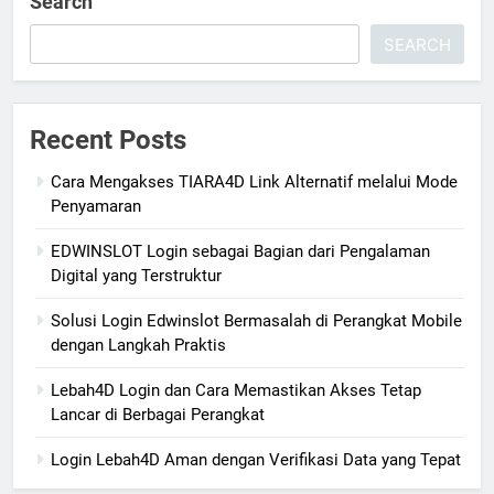
Search
SEARCH
Recent Posts
Cara Mengakses TIARA4D Link Alternatif melalui Mode
Penyamaran
EDWINSLOT Login sebagai Bagian dari Pengalaman
Digital yang Terstruktur
Solusi Login Edwinslot Bermasalah di Perangkat Mobile
dengan Langkah Praktis
Lebah4D Login dan Cara Memastikan Akses Tetap
Lancar di Berbagai Perangkat
Login Lebah4D Aman dengan Verifikasi Data yang Tepat