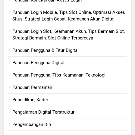
Panduan Koneksi dan Akses Login
Panduan Login Mobile, Tips Slot Online, Optimasi Akses
Situs, Strategi Login Cepat, Keamanan Akun Digital
Panduan Login Slot, Keamanan Akun, Tips Bermain Slot,
Strategi Bermain, Slot Online Terpercaya
Panduan Pengguna & Fitur Digital
Panduan Pengguna Digital
Panduan Pengguna, Tips Keamanan, Teknologi
Panduan Permainan
Pendidikan, Karier
Pengalaman Digital Terstruktur
Pengembangan Diri