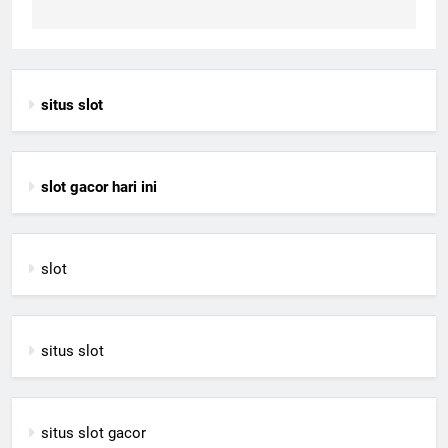
situs slot
slot gacor hari ini
slot
situs slot
situs slot gacor