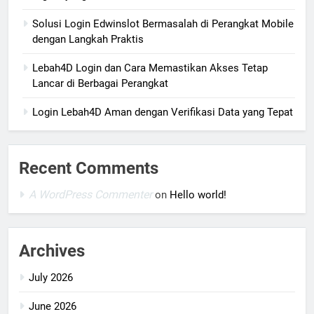
Solusi Login Edwinslot Bermasalah di Perangkat Mobile
dengan Langkah Praktis
Lebah4D Login dan Cara Memastikan Akses Tetap
Lancar di Berbagai Perangkat
Login Lebah4D Aman dengan Verifikasi Data yang Tepat
Recent Comments
A WordPress Commenter
on
Hello world!
Archives
July 2026
June 2026