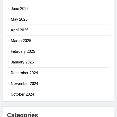
June 2025
May 2025
April 2025
March 2025
February 2025
January 2025
December 2024
November 2024
October 2024
Categories