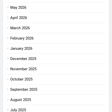
May 2026
April 2026
March 2026
February 2026
January 2026
December 2025
November 2025
October 2025
September 2025
August 2025
July 2025