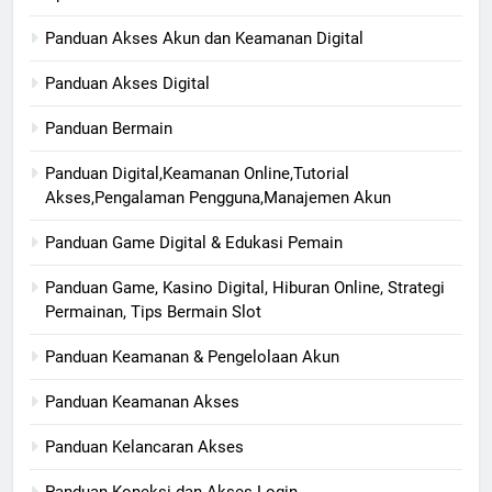
Panduan Akses Akun dan Keamanan Digital
Panduan Akses Digital
Panduan Bermain
Panduan Digital,Keamanan Online,Tutorial
Akses,Pengalaman Pengguna,Manajemen Akun
Panduan Game Digital & Edukasi Pemain
Panduan Game, Kasino Digital, Hiburan Online, Strategi
Permainan, Tips Bermain Slot
Panduan Keamanan & Pengelolaan Akun
Panduan Keamanan Akses
Panduan Kelancaran Akses