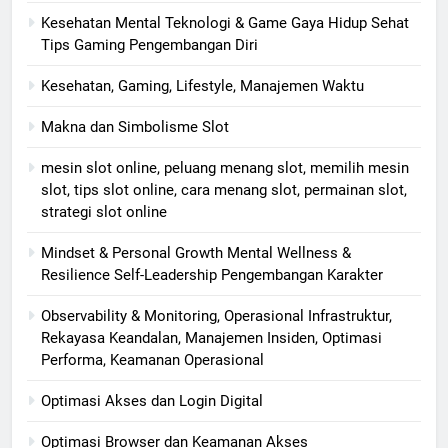
Kesehatan Mental Teknologi & Game Gaya Hidup Sehat
Tips Gaming Pengembangan Diri
Kesehatan, Gaming, Lifestyle, Manajemen Waktu
Makna dan Simbolisme Slot
mesin slot online, peluang menang slot, memilih mesin
slot, tips slot online, cara menang slot, permainan slot,
strategi slot online
Mindset & Personal Growth Mental Wellness &
Resilience Self-Leadership Pengembangan Karakter
Observability & Monitoring, Operasional Infrastruktur,
Rekayasa Keandalan, Manajemen Insiden, Optimasi
Performa, Keamanan Operasional
Optimasi Akses dan Login Digital
Optimasi Browser dan Keamanan Akses