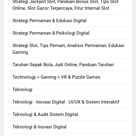
Strategi Jackpot Slot, Panduan Bonus Slot, Tips Slot
Online, Slot Gacor Terpercaya, Fitur Internal Slot
Strategi Permainan & Edukasi Digital
Strategi Permainan & Psikologi Digital
Strategi Slot, Tips Pemain, Analisis Permainan, Edukasi
Gaming
Taruhan Sepak Bola, Judi Online, Panduan Taruhan
Technology > Gaming > VR & Puzzle Games
Teknologi
Teknologi · Inovasi Digital · UI/UX & Sistem Interaktif
Teknologi & Audit Sistem Digital
Teknologi & Inovasi Digital