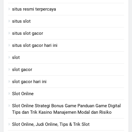
situs resmi terpercaya
situs slot
situs slot gacor
situs slot gacor hari ini
slot
slot gacor
slot gacor hari ini
Slot Online
Slot Online Strategi Bonus Game Panduan Game Digital
Tips dan Trik Kasino Manajemen Modal dan Risiko
Slot Online, Judi Online, Tips & Trik Slot