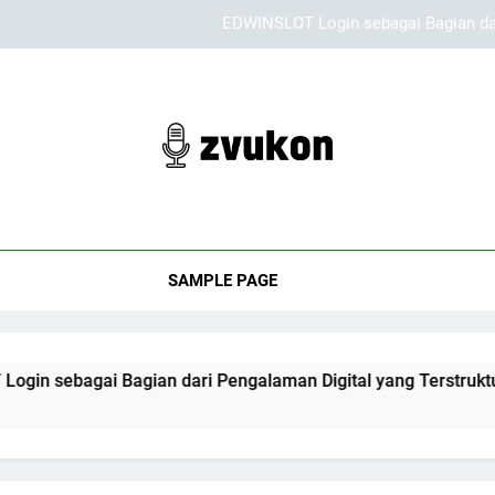
EDWINSLOT Login sebagai Bagian dar
Solusi Login Edwinslot Bermasalah di Pe
Lebah4D Login dan Cara Memastikan Akse
Cara Mengakses TIARA4D Link
kon
EDWINSLOT Login sebagai Bagian dar
olusi Audio Berkualitas Dari Zvukon. Produk Profesional Untu
Solusi Login Edwinslot Bermasalah di Pe
SAMPLE PAGE
Lebah4D Login dan Cara Memastikan Akse
i Bagian dari Pengalaman Digital yang Terstruktur
Sol
2 Mo