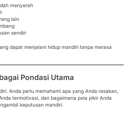
udah menyerah
t
ang lain
embang
san sendiri
ang dapat menjalani hidup mandiri tanpa merasa
ebagai Pondasi Utama
 diri. Anda perlu memahami apa yang Anda rasakan,
nda termotivasi, dan bagaimana pola pikir Anda
engambil keputusan mandiri.