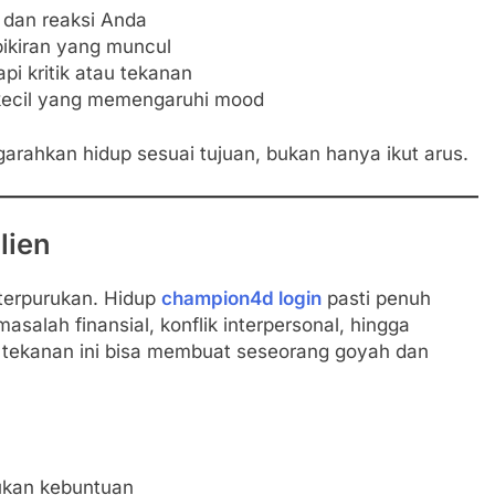
 dan reaksi Anda
pikiran yang muncul
 kritik atau tekanan
kecil yang memengaruhi mood
rahkan hidup sesuai tujuan, bukan hanya ikut arus.
lien
eterpurukan. Hidup
champion4d login
pasti penuh
salah finansial, konflik interpersonal, hingga
, tekanan ini bisa membuat seseorang goyah dan
ukan kebuntuan