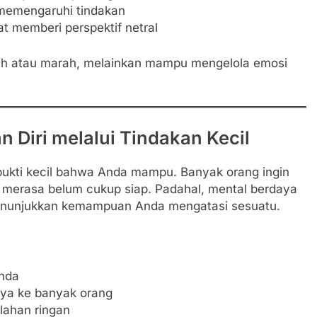
 memengaruhi tindakan
t memberi perspektif netral
dih atau marah, melainkan mampu mengelola emosi
Diri melalui Tindakan Kecil
 bukti kecil bahwa Anda mampu. Banyak orang ingin
a merasa belum cukup siap. Padahal, mental berdaya
menunjukkan kemampuan Anda mengatasi sesuatu.
unda
nya ke banyak orang
lahan ringan