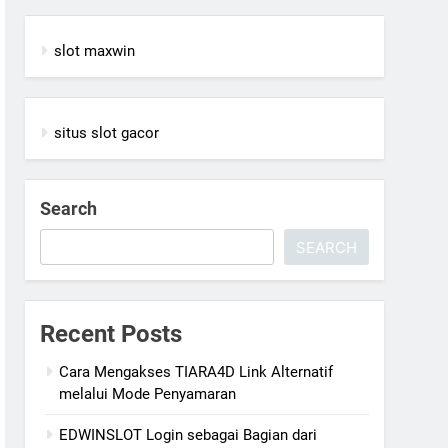
slot maxwin
situs slot gacor
Search
SEARCH
Recent Posts
Cara Mengakses TIARA4D Link Alternatif
melalui Mode Penyamaran
EDWINSLOT Login sebagai Bagian dari