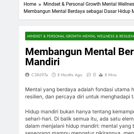
Home
Mindset & Personal Growth Mental Wellnes
Membangun Mental Berdaya sebagai Dasar Hidup M
MINDSET & PERSONAL GROWTH MENTAL WELLNESS & RESILIE
Membangun Mental Berd
Mandiri
0
C38697a
8 Months Ago
8 Mins
Mental yang berdaya adalah fondasi utama h
resilien, dan percaya diri untuk menghadapi t
Hidup mandiri bukan hanya tentang kemampua
sehari-hari. Di balik semua itu, ada satu e
dalam menjalani hidup mandiri: mental yang 
seseorang mampu mengatur pikirannya, men