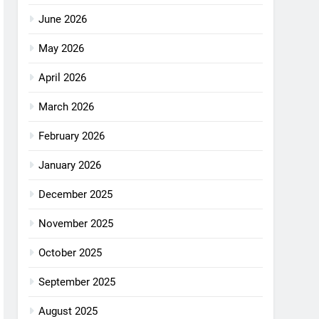
June 2026
May 2026
April 2026
March 2026
February 2026
January 2026
December 2025
November 2025
October 2025
September 2025
August 2025