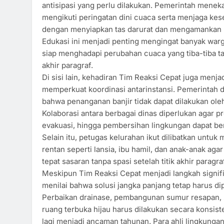
antisipasi yang perlu dilakukan. Pemerintah mene
mengikuti peringatan dini cuaca serta menjaga kes
dengan menyiapkan tas darurat dan mengamankan 
Edukasi ini menjadi penting mengingat banyak war
siap menghadapi perubahan cuaca yang tiba-tiba tan
akhir paragraf.
Di sisi lain, kehadiran Tim Reaksi Cepat juga men
memperkuat koordinasi antarinstansi. Pemerintah
bahwa penanganan banjir tidak dapat dilakukan oleh
Kolaborasi antara berbagai dinas diperlukan agar 
evakuasi, hingga pembersihan lingkungan dapat berj
Selain itu, petugas kelurahan ikut dilibatkan untu
rentan seperti lansia, ibu hamil, dan anak-anak agar
tepat sasaran tanpa spasi setelah titik akhir paragra
Meskipun Tim Reaksi Cepat menjadi langkah signif
menilai bahwa solusi jangka panjang tetap harus dip
Perbaikan drainase, pembangunan sumur resapan, 
ruang terbuka hijau harus dilakukan secara konsiste
lagi menjadi ancaman tahunan. Para ahli lingkung