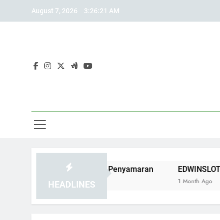
Skip
August 7, 2026
3:26:22 AM
to
content
Zvu
Dapatkan S
atif melalui Mode Penyamaran
EDWINSLOT Login sebaga
1 Month Ago
HEADLINES