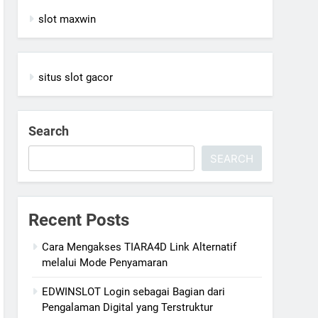
slot maxwin
situs slot gacor
Search
SEARCH
Recent Posts
Cara Mengakses TIARA4D Link Alternatif
melalui Mode Penyamaran
EDWINSLOT Login sebagai Bagian dari
Pengalaman Digital yang Terstruktur