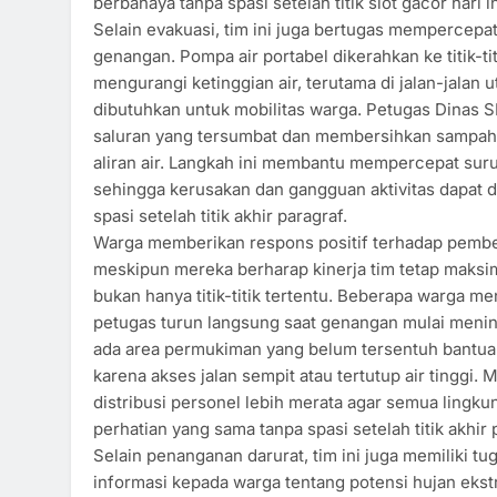
berbahaya tanpa spasi setelah titik slot gacor hari i
Selain evakuasi, tim ini juga bertugas mempercep
genangan. Pompa air portabel dikerahkan ke titik-titi
mengurangi ketinggian air, terutama di jalan-jalan 
dibutuhkan untuk mobilitas warga. Petugas Dinas
saluran yang tersumbat dan membersihkan sampa
aliran air. Langkah ini membantu mempercepat sur
sehingga kerusakan dan gangguan aktivitas dapat 
spasi setelah titik akhir paragraf.
Warga memberikan respons positif terhadap pemben
meskipun mereka berharap kinerja tim tetap maksim
bukan hanya titik-titik tertentu. Beberapa warga m
petugas turun langsung saat genangan mulai meni
ada area permukiman yang belum tersentuh bantu
karena akses jalan sempit atau tertutup air tinggi.
distribusi personel lebih merata agar semua ling
perhatian yang sama tanpa spasi setelah titik akhir 
Selain penanganan darurat, tim ini juga memiliki t
informasi kepada warga tentang potensi hujan eks