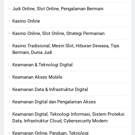
Judi Online, Slot Online, Pengalaman Bermain
Kasino Online
Kasino Online, Slot Online, Strategi Permainan
Kasino Tradisional, Mesin Slot, Hiburan Dewasa, Tips
Bermain, Dunia Judi
Keamanan & Teknologi Digital
Keamanan Akses Mobile
Keamanan Data & Infrastruktur Digital
Keamanan Digital dan Pengalaman Akses
Keamanan Digital, Teknologi Informasi, Sistem Proteksi
Data, Infrastruktur Cloud, Cybersecurity Modern
Keamanan Online, Panduan, Teknologi