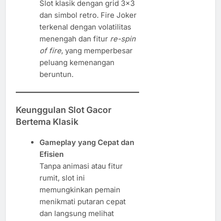
Slot klasik dengan grid 3×3
dan simbol retro. Fire Joker
terkenal dengan volatilitas
menengah dan fitur
re-spin
of fire
, yang memperbesar
peluang kemenangan
beruntun.
Keunggulan Slot Gacor
Bertema Klasik
Gameplay yang Cepat dan
Efisien
Tanpa animasi atau fitur
rumit, slot ini
memungkinkan pemain
menikmati putaran cepat
dan langsung melihat