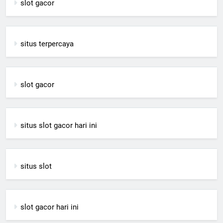
slot gacor
situs terpercaya
slot gacor
situs slot gacor hari ini
situs slot
slot gacor hari ini