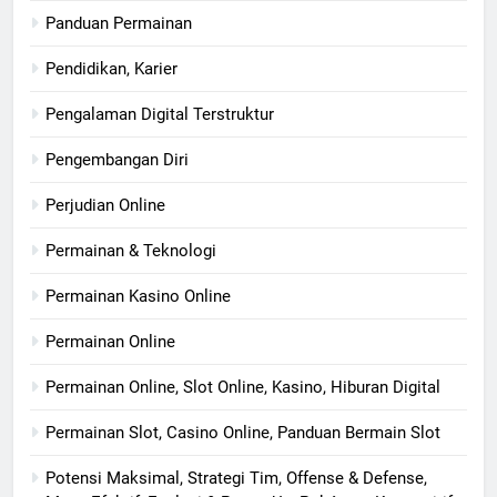
Panduan Permainan
Pendidikan, Karier
Pengalaman Digital Terstruktur
Pengembangan Diri
Perjudian Online
Permainan & Teknologi
Permainan Kasino Online
Permainan Online
Permainan Online, Slot Online, Kasino, Hiburan Digital
Permainan Slot, Casino Online, Panduan Bermain Slot
Potensi Maksimal, Strategi Tim, Offense & Defense,