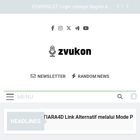
Skip
Solusi Login Edwinslot Bermasalah di Perangkat
to
Mobile dengan Langkah Praktis
content
Lebah4D Login dan Cara Memastikan Akses
Tetap Lancar di Berbagai Perangkat
Cara Mengakses TIARA4D Link Alternatif melalui
Mode Penyamaran
EDWINSLOT Login sebagai Bagian dari
Pengalaman Digital yang Terstruktur
Solusi Login Edwinslot Bermasalah di Perangkat
Mobile dengan Langkah Praktis
Zvukon
Dapatkan Solusi Audio Berkualitas Dari
Lebah4D Login dan Cara Memastikan Akses
NEWSLETTER
RANDOM NEWS
Tetap Lancar di Berbagai Perangkat
Zvukon. Produk Profesional Untuk
Kebutuhan Suara Terbaik Anda.
MENU
ra Mengakses TIARA4D Link Alternatif melalui Mode Penyam
HEADLINES
onth Ago