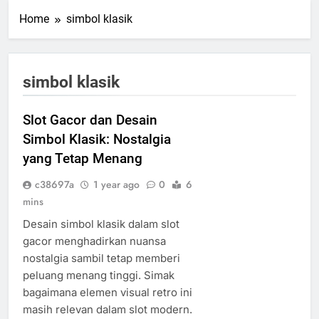
Home
simbol klasik
simbol klasik
Slot Gacor dan Desain
Simbol Klasik: Nostalgia
yang Tetap Menang
c38697a
1 year ago
0
6
mins
Desain simbol klasik dalam slot
gacor menghadirkan nuansa
nostalgia sambil tetap memberi
peluang menang tinggi. Simak
bagaimana elemen visual retro ini
masih relevan dalam slot modern.