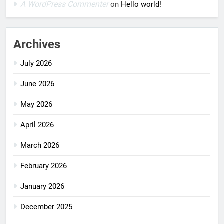
A WordPress Commenter
on
Hello world!
Archives
July 2026
June 2026
May 2026
April 2026
March 2026
February 2026
January 2026
December 2025