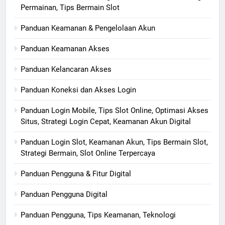
Permainan, Tips Bermain Slot
Panduan Keamanan & Pengelolaan Akun
Panduan Keamanan Akses
Panduan Kelancaran Akses
Panduan Koneksi dan Akses Login
Panduan Login Mobile, Tips Slot Online, Optimasi Akses
Situs, Strategi Login Cepat, Keamanan Akun Digital
Panduan Login Slot, Keamanan Akun, Tips Bermain Slot,
Strategi Bermain, Slot Online Terpercaya
Panduan Pengguna & Fitur Digital
Panduan Pengguna Digital
Panduan Pengguna, Tips Keamanan, Teknologi