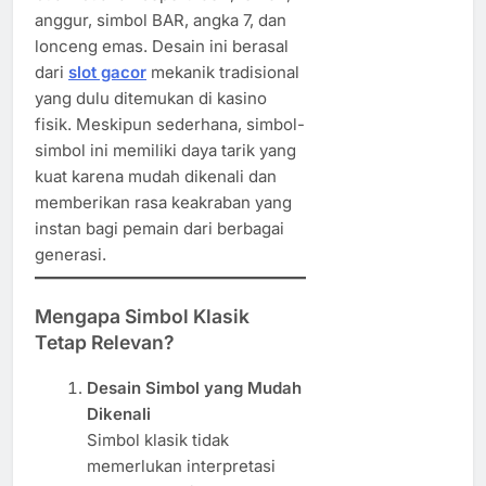
anggur, simbol BAR, angka 7, dan
lonceng emas. Desain ini berasal
dari
slot gacor
mekanik tradisional
yang dulu ditemukan di kasino
fisik. Meskipun sederhana, simbol-
simbol ini memiliki daya tarik yang
kuat karena mudah dikenali dan
memberikan rasa keakraban yang
instan bagi pemain dari berbagai
generasi.
Mengapa Simbol Klasik
Tetap Relevan?
Desain Simbol yang Mudah
Dikenali
Simbol klasik tidak
memerlukan interpretasi