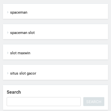
spaceman
spaceman slot
slot maxwin
situs slot gacor
Search
SEARCH