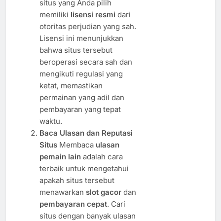
situs yang Anda pilih
memiliki
lisensi resmi
dari
otoritas perjudian yang sah.
Lisensi ini menunjukkan
bahwa situs tersebut
beroperasi secara sah dan
mengikuti regulasi yang
ketat, memastikan
permainan yang adil dan
pembayaran yang tepat
waktu.
Baca Ulasan dan Reputasi
Situs
Membaca
ulasan
pemain lain
adalah cara
terbaik untuk mengetahui
apakah situs tersebut
menawarkan
slot gacor
dan
pembayaran cepat
. Cari
situs dengan banyak ulasan