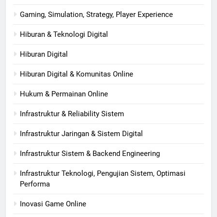
Gaming, Simulation, Strategy, Player Experience
Hiburan & Teknologi Digital
Hiburan Digital
Hiburan Digital & Komunitas Online
Hukum & Permainan Online
Infrastruktur & Reliability Sistem
Infrastruktur Jaringan & Sistem Digital
Infrastruktur Sistem & Backend Engineering
Infrastruktur Teknologi, Pengujian Sistem, Optimasi
Performa
Inovasi Game Online