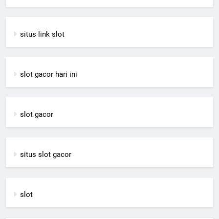
situs link slot
slot gacor hari ini
slot gacor
situs slot gacor
slot