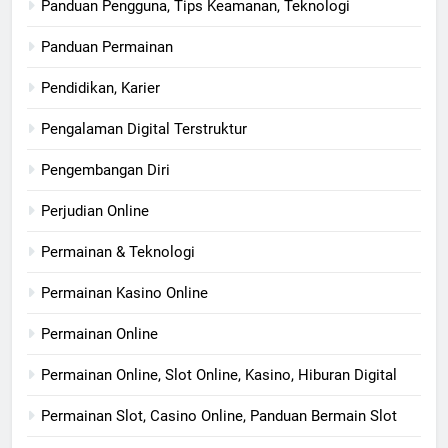
Panduan Pengguna, Tips Keamanan, Teknologi
Panduan Permainan
Pendidikan, Karier
Pengalaman Digital Terstruktur
Pengembangan Diri
Perjudian Online
Permainan & Teknologi
Permainan Kasino Online
Permainan Online
Permainan Online, Slot Online, Kasino, Hiburan Digital
Permainan Slot, Casino Online, Panduan Bermain Slot