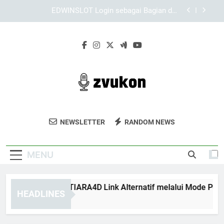
Skip
Solusi Login Edwinslot Bermasalah di Perangkat
to
Mobile dengan Langkah Praktis
content
Lebah4D Login dan Cara Memastikan Akses
Tetap Lancar di Berbagai Perangkat
Cara Mengakses TIARA4D Link Alternatif melalui
Mode Penyamaran
EDWINSLOT Login sebagai Bagian dari
Pengalaman Digital yang Terstruktur
Solusi Login Edwinslot Bermasalah di Perangkat
Mobile dengan Langkah Praktis
Zvukon
Dapatkan Solusi Audio Berkualitas Dari
Lebah4D Login dan Cara Memastikan Akses
NEWSLETTER
RANDOM NEWS
Tetap Lancar di Berbagai Perangkat
Zvukon. Produk Profesional Untuk
Kebutuhan Suara Terbaik Anda.
MENU
ra Mengakses TIARA4D Link Alternatif melalui Mode Penyam
HEADLINES
Month Ago