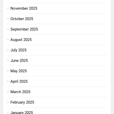
November 2025
October 2025
September 2025
August 2025
July 2025
June 2025
May 2025
April 2025
March 2025
February 2025
January 2025