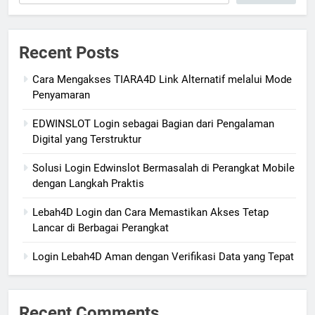
Recent Posts
Cara Mengakses TIARA4D Link Alternatif melalui Mode
Penyamaran
EDWINSLOT Login sebagai Bagian dari Pengalaman
Digital yang Terstruktur
Solusi Login Edwinslot Bermasalah di Perangkat Mobile
dengan Langkah Praktis
Lebah4D Login dan Cara Memastikan Akses Tetap
Lancar di Berbagai Perangkat
Login Lebah4D Aman dengan Verifikasi Data yang Tepat
Recent Comments