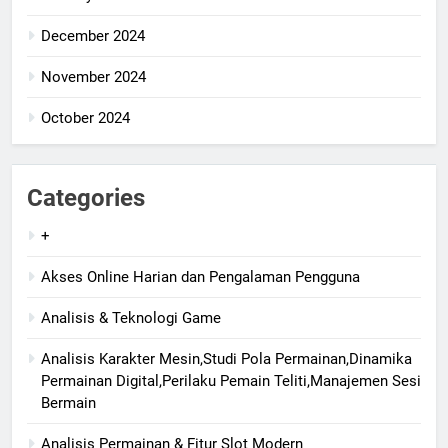
December 2024
November 2024
October 2024
Categories
+
Akses Online Harian dan Pengalaman Pengguna
Analisis & Teknologi Game
Analisis Karakter Mesin,Studi Pola Permainan,Dinamika
Permainan Digital,Perilaku Pemain Teliti,Manajemen Sesi
Bermain
Analisis Permainan & Fitur Slot Modern