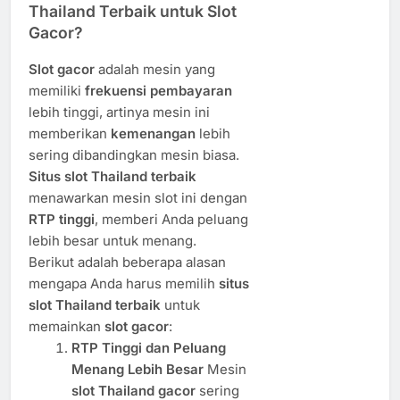
Thailand Terbaik untuk Slot
Gacor?
Slot gacor
adalah mesin yang
memiliki
frekuensi pembayaran
lebih tinggi, artinya mesin ini
memberikan
kemenangan
lebih
sering dibandingkan mesin biasa.
Situs slot Thailand terbaik
menawarkan mesin slot ini dengan
RTP tinggi
, memberi Anda peluang
lebih besar untuk menang.
Berikut adalah beberapa alasan
mengapa Anda harus memilih
situs
slot Thailand terbaik
untuk
memainkan
slot gacor
:
RTP Tinggi dan Peluang
Menang Lebih Besar
Mesin
slot Thailand gacor
sering