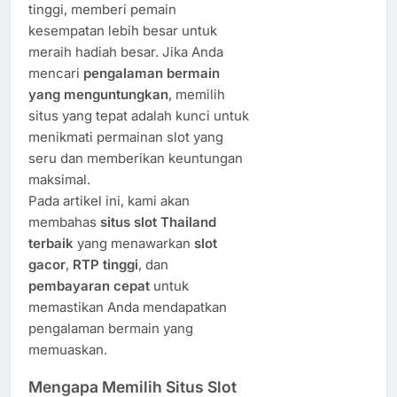
tinggi, memberi pemain
kesempatan lebih besar untuk
meraih hadiah besar. Jika Anda
mencari
pengalaman bermain
yang menguntungkan
, memilih
situs yang tepat adalah kunci untuk
menikmati permainan slot yang
seru dan memberikan keuntungan
maksimal.
Pada artikel ini, kami akan
membahas
situs slot Thailand
terbaik
yang menawarkan
slot
gacor
,
RTP tinggi
, dan
pembayaran cepat
untuk
memastikan Anda mendapatkan
pengalaman bermain yang
memuaskan.
Mengapa Memilih Situs Slot