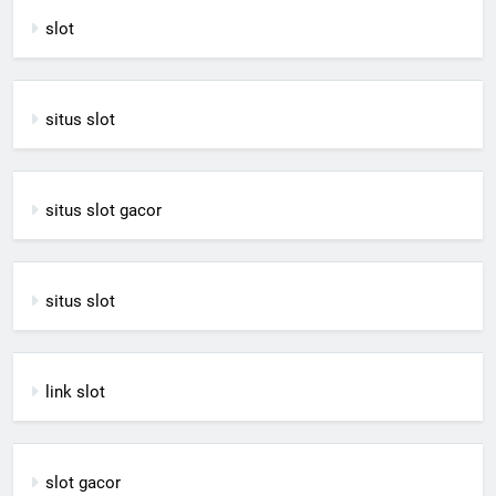
slot
situs slot
situs slot gacor
situs slot
link slot
slot gacor