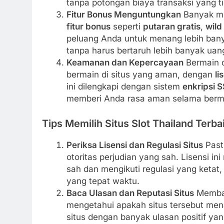
tanpa potongan biaya transaksi yang ti
Fitur Bonus Menguntungkan
Banyak m
fitur bonus
seperti
putaran gratis
,
wild
peluang Anda untuk menang lebih bany
tanpa harus bertaruh lebih banyak uan
Keamanan dan Kepercayaan
Bermain 
bermain di situs yang aman, dengan
li
ini dilengkapi dengan sistem
enkripsi 
memberi Anda rasa aman selama berm
Tips Memilih Situs Slot Thailand Terba
Periksa Lisensi dan Regulasi Situs
Pasti
otoritas perjudian yang sah. Lisensi i
sah dan mengikuti regulasi yang keta
yang tepat waktu.
Baca Ulasan dan Reputasi Situs
Memb
mengetahui apakah situs tersebut m
situs dengan banyak ulasan positif y