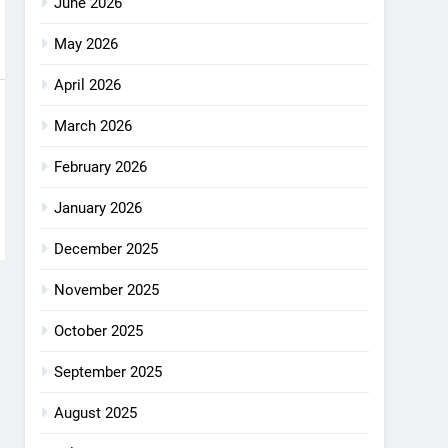
June 2026
May 2026
April 2026
March 2026
February 2026
January 2026
December 2025
November 2025
October 2025
September 2025
August 2025