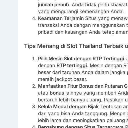
jumlah penuh
. Anda tidak perlu khawat
yang mengurangi kemenangan Anda.
Keamanan Terjamin
Situs yang menaw
transaksi Anda dengan menggunakan t
pribadi dan keuangan Anda tetap aman
Tips Menang di Slot Thailand Terbaik 
Pilih Mesin Slot dengan RTP Tertinggi
U
dengan
RTP tertinggi
. Mesin dengan R
besar dari taruhan Anda dalam jangka 
meraih jackpot besar.
Manfaatkan Fitur Bonus dan Putaran G
atau
bonus
lainnya yang memberi And
bertaruh lebih banyak uang. Pastikan 
Kelola Modal dengan Bijak
Tentukan ang
dari yang bisa Anda tanggung. Menge
lebih lama dan meningkatkan peluang
Bergabung dengan Situs Terpercaya
P