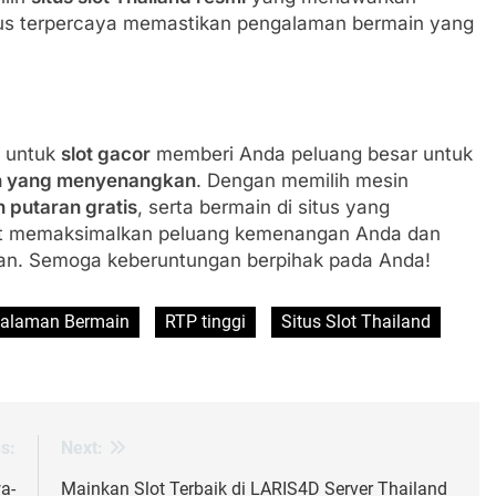
tus terpercaya memastikan pengalaman bermain yang
untuk
slot gacor
memberi Anda peluang besar untuk
n yang menyenangkan
. Dengan memilih mesin
 putaran gratis
, serta bermain di situs yang
at memaksimalkan peluang kemenangan Anda dan
an. Semoga keberuntungan berpihak pada Anda!
alaman Bermain
RTP tinggi
Situs Slot Thailand
s:
Next:
a-
Mainkan Slot Terbaik di LARIS4D Server Thailand