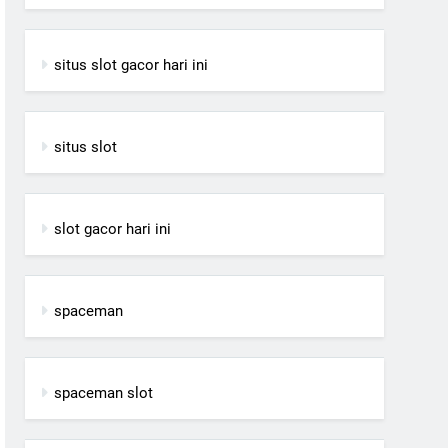
situs slot gacor hari ini
situs slot
slot gacor hari ini
spaceman
spaceman slot