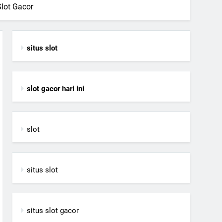
lot Gacor
situs slot
slot gacor hari ini
slot
situs slot
situs slot gacor