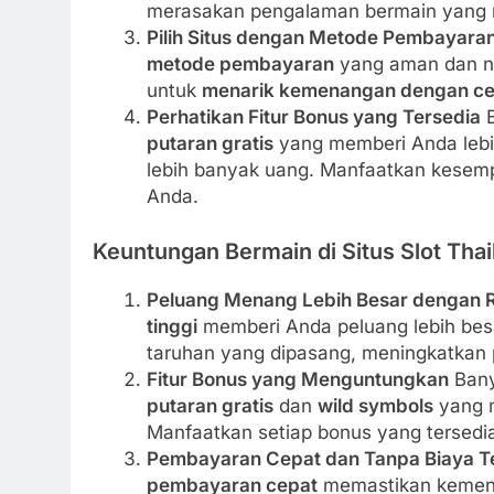
merasakan pengalaman bermain yang
Pilih Situs dengan Metode Pembayara
metode pembayaran
yang aman dan ny
untuk
menarik kemenangan dengan ce
Perhatikan Fitur Bonus yang Tersedia
B
putaran gratis
yang memberi Anda lebi
lebih banyak uang. Manfaatkan kesem
Anda.
Keuntungan Bermain di Situs Slot Thai
Peluang Menang Lebih Besar dengan R
tinggi
memberi Anda peluang lebih besa
taruhan yang dipasang, meningkatkan 
Fitur Bonus yang Menguntungkan
Bany
putaran gratis
dan
wild symbols
yang m
Manfaatkan setiap bonus yang tersed
Pembayaran Cepat dan Tanpa Biaya T
pembayaran cepat
memastikan kemena