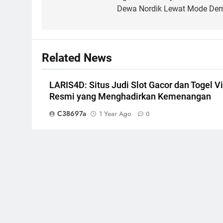
Dewa Nordik Lewat Mode De
Related News
LARIS4D: Situs Judi Slot Gacor dan Togel Vi
Resmi yang Menghadirkan Kemenangan
C38697a
1 Year Ago
0